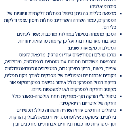
פיברומיאלגיה)
מרפאה כללית בה ניתן טיפול במחלות דלקתיות וניווניות של
המפרקים, עמוד השדרה והשרירים; מחלות חיסון עצמי ודלקות
כלי דם.
המכון מתמחה בטיפול במחלות מורכבות אשר לעיתים
מערבות מערכות רבות ועל כן קיימות מרפואת יחודיות
המשלבות מקצועות שונים:
מרכז פוע"ם (פסוריאזיס עורי ומפרקי), מרפאת לופוס
ומרפאות משולבות נוספות עם מומחים לנפרולוגיה, נוירולוגיה,
עיניים, ריאות, הריון בסיכון גבוה, המטולוגיה וגסטרואנטרולוגיה.
ניקורים אבחנתיים וטיפוליים של מפרקים לצורך ניקוז תפליט,
בדיקת הנוזל המפרקי כולל איתור גבישים במיקרוסקופ אור
מקוטב והזרקה למפרקים ו/או למעטפות גידים.
טיפול ע"י הזרקה תוך-מפרקית תחת אולטרה-סאונד כולל
הזרקה של איטריום רדיואקטיבי.
טיפולים הדורשים עירוי השהייה והשגחה כולל: תכשירים
ביולוגיים, ציטוקסן, אילופרוסט, עירוי גמא-גלובולין, הזרקות
תוך-מפרקיות מורכבות ובירורים אבחנתיים מורכבים ובין