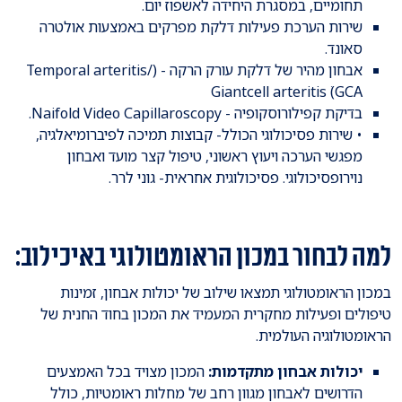
תחומיים, במסגרת היחידה לאשפוז יום.
שירות הערכת פעילות דלקת מפרקים באמצעות אולטרה
סאונד.
אבחון מהיר של דלקת עורק הרקה - (Temporal arteritis/
Giantcell arteritis ׂ(GCA
בדיקת קפילורוסקופיה - Naifold Video Capillaroscopy.
• שירות פסיכולוגי הכולל- קבוצות תמיכה לפיברומיאלגיה,
מפגשי הערכה ויעוץ ראשוני, טיפול קצר מועד ואבחון
נוירופסיכולוגי. פסיכולוגית אחראית- גוני לרר.
למה לבחור במכון הראומטולוגי באיכילוב:
במכון הראומטולוגי תמצאו שילוב של יכולות אבחון, זמינות
טיפולים ופעילות מחקרית המעמיד את המכון בחוד החנית של
הראומטולוגיה העולמית.
יכולות אבחון מתקדמות:
המכון מצויד בכל האמצעים
הדרושים לאבחון מגוון רחב של מחלות ראומטיות, כולל