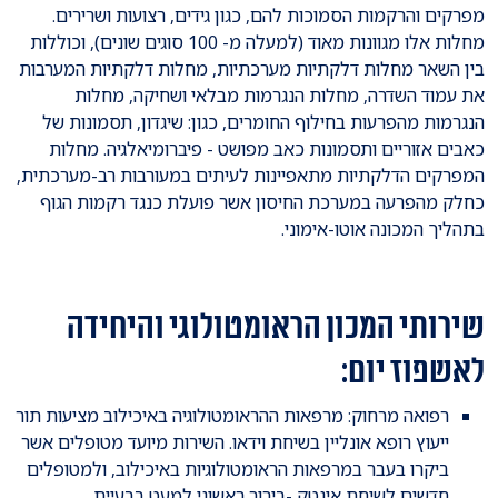
מפרקים והרקמות הסמוכות להם, כגון גידים, רצועות ושרירים.
מחלות אלו מגוונות מאוד (למעלה מ- 100 סוגים שונים), וכוללות
בין השאר מחלות דלקתיות מערכתיות, מחלות דלקתיות המערבות
את עמוד השדרה, מחלות הנגרמות מבלאי ושחיקה, מחלות
הנגרמות מהפרעות בחילוף החומרים, כגון: שיגדון, תסמונות של
כאבים אזוריים ותסמונות כאב מפושט - פיברומיאלגיה. מחלות
המפרקים הדלקתיות מתאפיינות לעיתים במעורבות רב-מערכתית,
כחלק מהפרעה במערכת החיסון אשר פועלת כנגד רקמות הגוף
בתהליך המכונה אוטו-אימוני.
שירותי המכון הראומטולוגי והיחידה
לאשפוז יום:
רפואה מרחוק: מרפאות ההראומטולוגיה באיכילוב מציעות תור
ייעוץ רופא אונליין בשיחת וידאו. השירות מיועד מטופלים אשר
ביקרו בעבר במרפאות הראומטולוגיות באיכילוב, ולמטופלים
חדשים לשיחת אינטק -בירור ראשוני למעט בבעיית