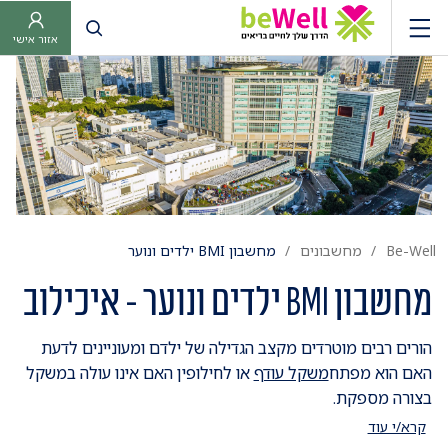
פתח חיפוש
אזור אישי
Be-Well
מחשבונים
מחשבון BMI ילדים ונוער
מחשבון BMI ילדים ונוער - איכילוב
הורים רבים מוטרדים מקצב הגדילה של ילדם ומעוניינים לדעת
האם הוא מפתח
משקל עודף
או לחילופין האם אינו עולה במשקל
בצורה מספקת.
על מנת לבדוק האם משקלו של ילדכם תקין מומלץ לחשב את ה-
קרא/י עוד