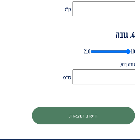
ק"ג
4. גובה
210
10
גובה (ס"מ)
ס"מ
חישוב תוצאות