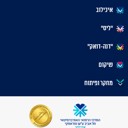
איכילוב
"ליס"
"דנה-דואק"
שיקום
מחקר ופיתוח