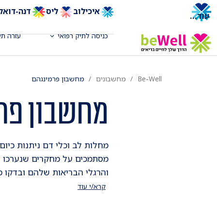
איכילוב
ליס
דנה-דואק
עוד
...
כניסה לתיק רפואי
עזרה תי
Be-Well
מחשבונים
מחשבון פרמינגהם
מחשבון פר
מחלות לב וכלי דם ניתנות כיום 
מסתמכים על מחקרים שנערכו ל
והרגלי הבריאות שלהם ובדקו מ
קרא/י עוד
שנים. על סמך נתוני התושבים 