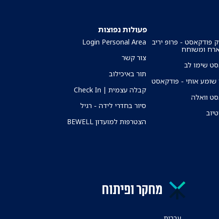
פעולות נפוצות
ק פודקאסט - פרופ יריב
Login Personal Area
ארח ומשוחח
צור קשר
ט שימו לב
תור באיכילוב
שומע אותי - פודקאסט
קבלה עצמית | Check In
ט וואלה
סיור בחדרי לידה - רגיל
טיוב
הצטרפות למועדון BEWELL
מחקר ופיתוח
עברית