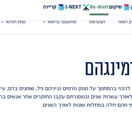
שיקום
Be-Well
I-NEXT
קריירה
ק רפואי
הצטרפות
מחשבוני בריאות
מגזין חודשי
מינגהם
לניבוי בהסתמך על מגוון גורמים וביניהם גיל, שומנים בדם, עיש
אורך עשרות שנים ובמסגרתם עקבו החוקרים אחר אנשים בריא
י מהם חלה במחלות שונות לאורך השנים.
ומצב בריאותם פיתחו החוקרים מודל (נוסחא) בשם "מודל פרמ