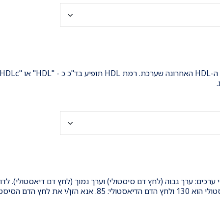
ן שחושב גבוה?
וני או גבוה לחלות במחלת לב בעשר השנים הקרובות, יש לבחו
שיפור הרגלי בריאות ו/או קבלת טיפול תרופתי. חשוב לפנות 
יאות. במרכז הרפואי תל אביב קיים מרכז למניעת מחלות לב ו
נית. לפרטים נוספים ניתן ליצור קשר טלפוני 03-6973945 או לבקר באתר
(130/85) משמעותו: לחץ הדם הסיסטולי הוא 130 ולחץ הדם הדיאסטולי: 