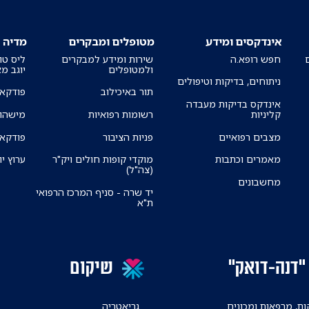
אינדקסים ומידע
מטופלים ומבקרים
מדיה
חפש רופא.ה
שירות ומידע למבקרים
ליס טו
ולמטופלים
יוגב מ
ניתוחים, בדיקות וטיפולים
תור באיכילוב
פודקאס
אינדקס בדיקות מעבדה
קליניות
רשומות רפואיות
מישהו 
מצבים רפואיים
פניות הציבור
פודקאס
מאמרים וכתבות
מוקדי קופות חולים ויק"ר
ערוץ יו
(צה"ל)
מחשבונים
יד שרה - סניף המרכז הרפואי
ת"א
"דנה-דואק"
שיקום
ת, מרפאות ומכונים
גריאטריה