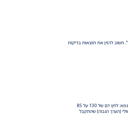
ן מהם גורמי הסיכון האישיים
לרופא לאבחון מעמיק יותר
שיקום ובמסגרתו משולבים
המרכז
הנחיות: אנא הזן את תוצאות בדיקת ה-HDL האחרונה שערכת. רמת HDL תופיע בד"כ כ - "HDL" או "HDLc". חשוב להזין את תוצאות בדיקות
בעת מדידת לחץ דם מתייחסים לשני ערכים: ערך גבוה (לחץ דם סיסטולי) וערך נמוך (לחץ דם דיאסטולי). לדוגמא: לחץ דם של 130 על 85
85. אנא הזן/י את לחץ הדם הסיסטולי (הערך הגבוה) שהתקבל