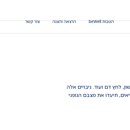
הטבות beWell
הרצאה והצגה
צור קשר
ון, לחץ דם ועוד. ניבויים אלה
ים, תיעדו את מצבם הגופני
אחד המחקרים הנודעים בעולם הרפואי, נערך בקרב 5000 תושבי עיירה בשם "פרמינגהם" בארצות הברית במשך כ-50
ינגהם". מודל זה מחשב את