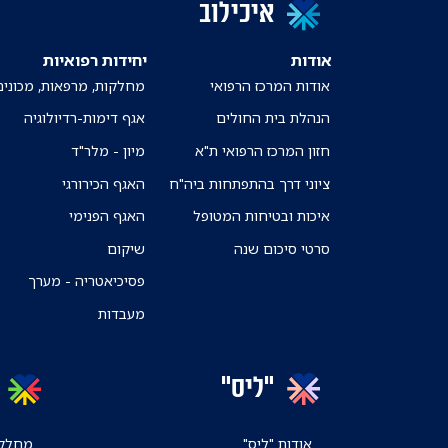
איכילוב
אודות
יחידות רפואיות
אודות המרכז הרפואי
מחלקות, מרפאות, מכונים
הנהלת בית החולים
אגף דימות-רדיולוגיה
חזון המרכז הרפואי ת"א
מיון - מלר"ד
ציוני דרך בהתפתחות ביה"ח
האגף הכירורגי
איכות ובטיחות המטופל
האגף הפנימי
סרטי סיכום שנה
שיקום
פסיכיאטריה - מערך
מעבדות
"ליס"
אודות "ליס"
מחלקו