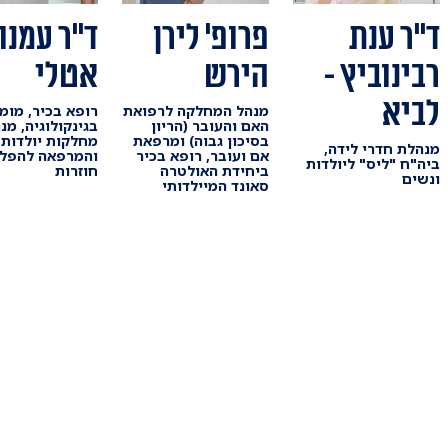
ד"ר ענת
פרופ' לירן
ד"ר עמנו
רבינוביץ -
הירש
אטלי
לביא
מנהל המחלקה לרפואת
רופא בכיר, מומ
האם והעובר (הריון
בגינקולוגיה, מנ
בסיכון גבוה) ומרפאת
מחלקות יולדות
מנהלת חדרי לידה,
אם ועובר, רופא בכיר
והמרפאה להפלו
ביה"ח "ליס" ליולדות
ביחידת האולטרה
חוזרות
ונשים
סאונד המיילדותי