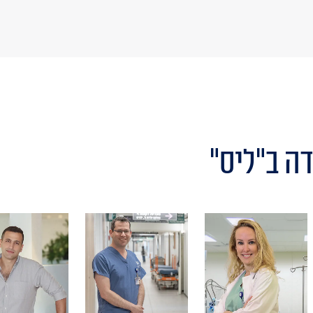
דה ב"ליס"