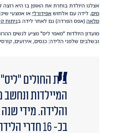
אצלנו היולדת בוחרת את האופן בו היא רוצה 
מים
, לידה עם אלחוש
אפידורלי
או אמצעי שיכו
מלאה
(אפס הפרדה) גם לאחר לידה ב
ניתוח קי
מועדון היולדות "מאמי ליס" מציע לנשים ההרות
ובשלבים שלפני הלידה: כנסים, אירועים, קורסים
בית החולים "ליס" 
המיילדות ונחשב מ
בכ- 16 חדרי הלידה האישיים ובמרכז לידה טבעית.