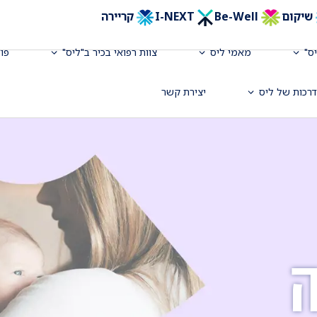
שיקום
Be-Well
I-NEXT
קריירה
ס"
מאמי ליס
צוות רפואי בכיר ב"ליס"
פו
רכות של ליס
יצירת קשר
ה