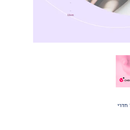
הצוות כולו כאן בשביל להעניק לאם ולתינוק את הטיפול האישי המדויק והמותאם בכל שלב של הלידה, ב-17 חדרי