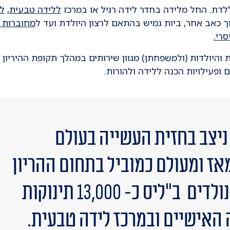
ללדת. החל מלידה בחדר לידה רגיל או במרכז
ללידה טבעית
,
ל
ך כאב אחר, ביות גמיש בהתאם לרצון היולדת ועד ל
מחוברות ה
סרי.
 והיולדות (ולמשפחתן) מגוון שירותים במהלך תקופת ההיריון
 ופעילויות הכנה ללידה ולהורות.
ניצב בחזית העשייה בעולם
אז ומעולם כמוביל בתחום ההריון
והלידה. מידי שנה נולדים ב"ליס כ- 13,000 תינוקות