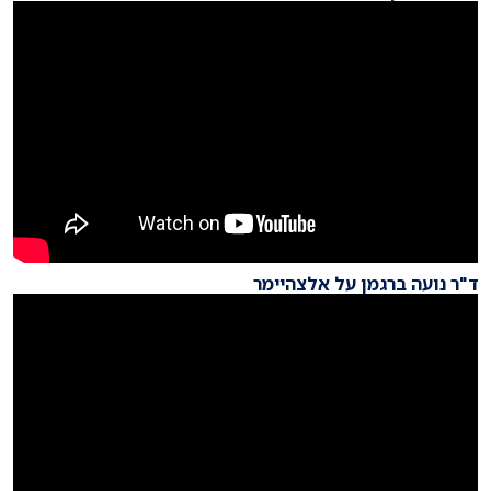
ד"ר נועה ברגמן על אלצהיימר