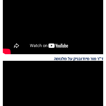
ד"ר מור מיודובניק על מלנומה