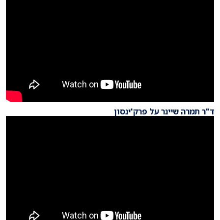
ד"ר תמרה שיינר על פרק'ינסון