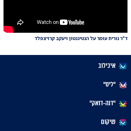
ד"ר נורית עומר על הנטיגנטון ויעקב קרויצפלד
איכילוב
"ליס"
"דנה-דואק"
שיקום