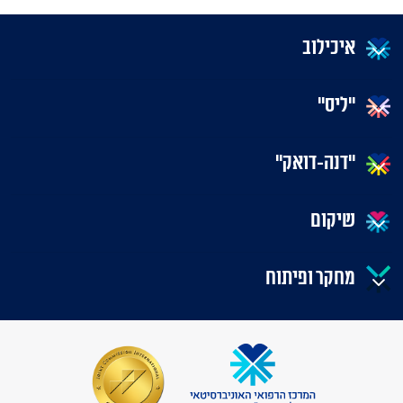
איכילוב
"ליס"
"דנה-דואק"
שיקום
מחקר ופיתוח