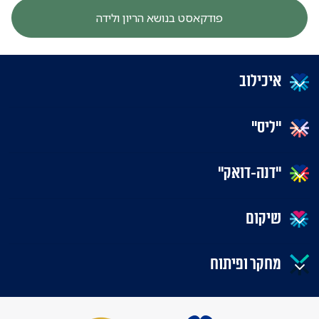
פודקאסט בנושא הריון ולידה
איכילוב
"ליס"
"דנה-דואק"
שיקום
מחקר ופיתוח