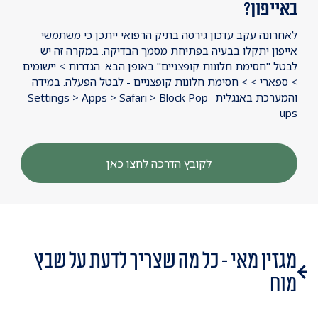
באייפון?
לאחרונה עקב עדכון גירסה בתיק הרפואי ייתכן כי משתמשי
אייפון יתקלו בבעיה בפתיחת מסמך הבדיקה. במקרה זה יש
לבטל "חסימת חלונות קופצניים" באופן הבא: הגדרות > יישומים
> ספארי > > חסימת חלונות קופצניים - לבטל הפעלה. במידה
והמערכת באנגלית Settings > Apps > Safari > Block Pop-
ups
לקובץ הדרכה לחצו כאן
מגזין מאי - כל מה שצריך לדעת על שבץ
מוח