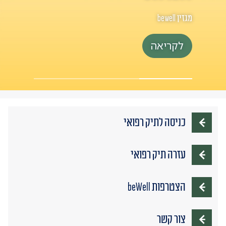
מגזין bewell
לקריאה
כניסה לתיק רפואי
עזרה תיק רפואי
הצטרפות beWell
צור קשר