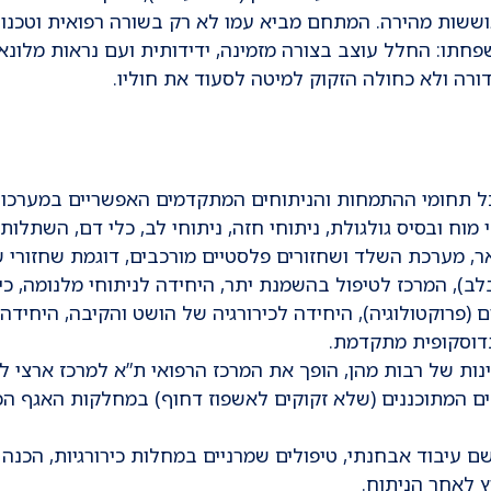
וששות מהירה. המתחם מביא עמו לא רק בשורה רפואית וטכנול
שפחתו: החלל עוצב בצורה מזמינה, ידידותית ועם נראות מלונא
ורה ולא כחולה הזקוק למיטה לסעוד את חוליו.
 כל תחומי ההתמחות והניתוחים המתקדמים האפשריים במערכו
י מוח ובסיס גולגולת, ניתוחי חזה, ניתוחי לב, כלי דם, השתלות
אר, מערכת השלד ושחזורים פלסטיים מורכבים, דוגמת שחזורי 
 HPB (ניתוחי כבד, לבלב), המרכז לטיפול בהשמנת יתר, היחידה לניתוחי מלנומה, כ
ם (פרוקטולוגיה), היחידה לכירורגיה של הושט והקיבה, היחידה
נדוסקופית מתקדמת.
ינות של רבות מהן, הופך את המרכז הרפואי ת”א למרכז ארצי ל
ים. למעלה מ-60% מהמאושפזים המתוכננים (שלא זקוקים לאשפוז דחוף) במחלקות האגף ה
 עיבוד אבחנתי, טיפולים שמרניים במחלות כירורגיות, הכנה
ץ לאחר הניתוח.