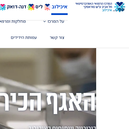
איכילוב
ליס
דנה-דואק
עוד
...
על המרכז
מחלקות ומרפאו
צור קשר
עמותת הידידים
האגף הכירו