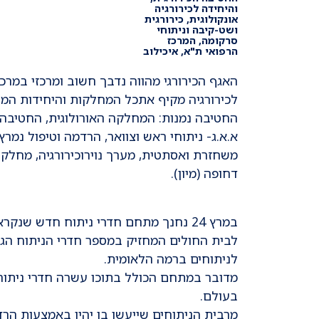
והיחידה לכירורגיה
אונקולוגית, כירורגית
ושט-קיבה וניתוחי
סרקומה, המרכז
הרפואי ת"א, איכילוב
האגף הכירורגי מהווה נדבך חשוב ומרכזי במרכז
לכירורגיה מקיף אתכל המחלקות והיחידות המ
החטיבה נמנות: המחלקה האורולוגית, החטיבה 
א.א.ג- ניתוחי ראש וצוואר, הרדמה וטיפול נמרץ
משחזרת ואסתטית, מערך נוירוכירורגיה, מחלק
דחופה (מיון).
במרץ 24 נחנך מתחם חדרי ניתוח חדש שנ
לבית החולים המחזיק במספר חדרי הניתוח הג
לניתוחים ברמה הלאומית.
מדובר במתחם הכולל בתוכו עשרה חדרי ניתוח 
בעולם.
מרבית הניתוחים שייעשו בו יהיו באמצעות הר