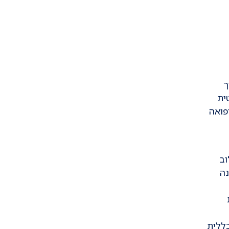
ך
ית
פואה
וב
נה
כללית