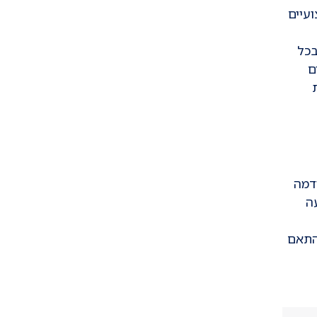
עיים
בכל
ים
דמה
ה
התאם