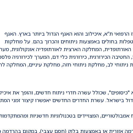
 הרפואי ת”א, איכילוב והוא האגף הגדול ביותר בארץ. האגף
טפלות בחולים באמצעות ניתוחים והכרוך בהם. על מחלקות
האורתופדית, המחלקה הארצית לאורתופדיה אונקולוגית, מער
, החטיבה הכירורגית, כירורגית כלי דם, המערך לכירורגיה פלסט
ת ניתוחי לב, מחלקת ניתוחי חזה, מחלקת עיניים, המחלקה לר
קרא "כיסופים", שכולל עשרה חדרי ניתוח חדשים, והופך את איכיל
דול בישראל. עשרת החדרים החדשים יאפשרו קיצור זמני המת
אמבולטוריים, המצויידים בטכנולוגיות חדשניות ומהמתקדמות
דמה אזורית או באמצעות בלוק (חסם עצבי), במקום בהרדמה 