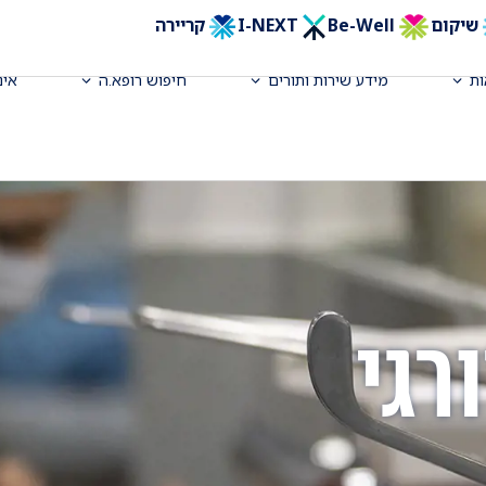
שיקום
Be-Well
I-NEXT
קריירה
ת
מידע שירות ותורים
חיפוש רופא.ה
אינ
רגי