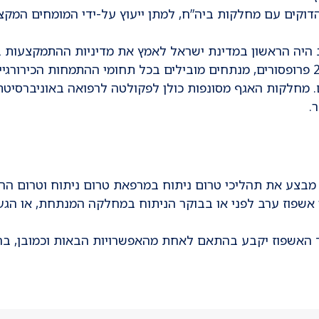
הדוקים עם מחלקות ביה”ח, למתן ייעוץ על-ידי המומחים המקצו
וב היה הראשון במדינת ישראל לאמץ את מדיניות ההתמקצעות 
שטחי הכירורגיה. צוות האגף כולל למעלה מ-20 פרופסורים, מנתחים מובילים בכל תחומי ההתמחות הכירורגי
. מחלקות האגף מסונפות כולן לפקולטה לרפואה באוניברסיטת
.
, מבצע את תהליכי טרום ניתוח במרפאת טרום ניתוח וטרום הר
 אשפוז ערב לפני או בבוקר הניתוח במחלקה המנתחת, או הגע
 האשפוז יקבע בהתאם לאחת מהאפשרויות הבאות וכמובן, ב