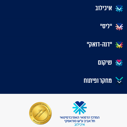
איכילוב
"ליס"
"דנה-דואק"
שיקום
מחקר ופיתוח