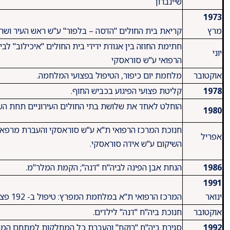
שיינברון
1973
מרץ
קריאת בית החולים "הדסה – בלפור" ע"ש ראש העיר ושר 
חתימת החוזה בין אגודת ידידי בית החולים "איכילוב" ל
יוני
הרפואי ע"ש סוראסקי
אוקטובר
מלחמת יום כיפור, הטיפול בפצועי המלחמה.
1978
קליטת פצועי הפיגוע בכביש החוף.
הוחלט לאחד את שלושת בתי החולים העירוניים תחת השם
1980
חנוכת המרכז הרפואי ת"א ע"ש סוראסקי והעברת מרפאות 
אפריל
השיקום ע"ש אידה סוראסקי.
1986
הנחת אבן הפינה לביה"ח "דנה"; הקמת המלר"מ.
1991
ינואר
המרכז הרפואי ת"א במלחמת המפרץ: טיפול ב- 192 פצועים שפונו במהלך המלחמה.
אוקטובר
חנוכת ביה"ח "דנה" לילדים.
1992
סגירת ביה"ח "רוקח" והעברת כל המחלקות למתחם המרכז