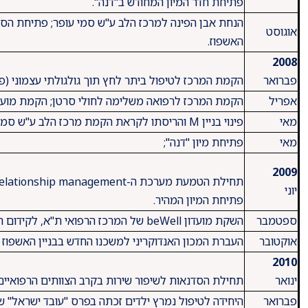
פתיחת חדר המיון המחודש ב"דנה".
אוגוסט
האשפוז.
2008
פברואר
הקמת המרכז לטיפול ביתר לחץ תוך גולגולתי עצמוני (פסו
אפריל
הקמת המרכז לרפואה משלימה לחולי סרטן; הקמת מועדו
מאי
פינוי בניין M והריסתו לקראת הקמת מרכז הלב ע"ש סמי עופר.
מאי
פתיחת מיון "דנה";
2009
יוני
פתיחת המיון המהיר.
ספטמבר
השקת מועדון beWell של המרכז הרפואי ת"א, לקידום רפואה מונעת ולשמירה על בריאות הציבור
אוקטובר
העברת המכון האנדוקריני למשכנו החדש בבניין האשפוז ע"
2010
ינואר
תחילת הסדנאות לשיפור שירות בקרב הצוותים הרפואיים
פברואר
היחידה לטיפול נמרץ ילדים זכתה בפרס "עובד ישראל" שה