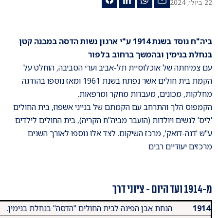
22 ביולי, 2024
ביה"ח נוסד בשנת 1914 ע"י ארגון נשות הדסה במבנה קטן
בנחלת בנימין ובהמשך ברחוב בלפור
עם צמיחתה של אוכלוסיית תל-אביב וערי הסביבה, הוחלט על
הקמת בית חולים אשר נפתח בשנת 1961 ומאז נוספו בהדרגה
מחלקות, מכונים, מעבדות מחקר ומרפאות.
הקמפוס הלך והתרחב עם הקמתם של בנייני אשפוז, בית החולים
'ליס' לנשים ויולדות (הועבר מביה"ח הקריה), בית החולים לילדים
ע"ש 'דנה-דואק', מרכז השיקום. לצד אלו נוספו לאורך השנים
מרכזים יעודיים רבים
מ-1914 ועד היום - ציוני דרך
1914
הנחת אבן הפינה לבית החולים "הדסה" בנחלת בנימין.