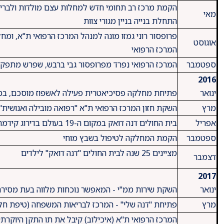
הקמת מרכז רב תחומי חדש למחלות עצם מולדות ולבריאו
מאי
התחלת בנייה בניין מגורי צוות
פרופסור רוני גמזו מונה למנהל המרכז הרפואי ת"א, ומ
אוגוסט
המרכז הרפואי
ספטמבר
המרכז הרפואי נפרד מפרופסור גבי ברבש, שפרש מתפקידו כמנהל ב
2016
ינואר
פתיחת מחלקה פסיכיאטרית פעילה לאשפוז מוסכם, במע
מרץ
השקת חזון המרכז הרפואי ת"א "רפואה מובילה ואנושית"
​אפריל
​בית החולים דנה דואק במקום ה-19 בעולם בדירוג קידמה טכנולוגית בבתי חולים לילדים
​ספטמבר
​הקמת המחלקה לטיפול בשבץ מוחי
​מציינים 25 שנה לבית החולים "דנה דואק" לילדים
​דצמבר
2017
ינואר
השקת שירות ממ"י - המאפשר נוכחות מלווה בעת מסיר
​מרץ
​פתיחת "דנה שלי" - המרכז לבריאות המשפחה (טיפת חלב)
​המרכז הרפואי ת"א (איכילוב) קיבל את תו התקן היוקרתי