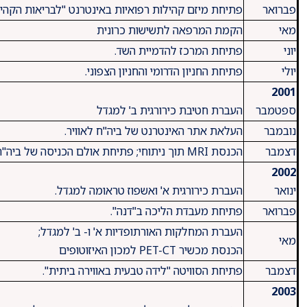
פברואר
פתיחת מיזם קהילות רפואיות באינטרנט "לבריאות הקהיל
מאי
הקמת המרפאה לתשישות כרונית
יוני
פתיחת המרכז להדמיית השד.
יולי
פתיחת החניון הדרומי והחניון הצפוני.
2001
ספטמבר
העברת חטיבת כירורגית ב' למגדל
נובמבר
העלאת אתר האינטרנט של ביה"ח לאוויר.
דצמבר
הכנסת MRI תוך ניתוחי; פתיחת אולם הכניסה של ביה"ח והמרכז המסחרי .
2002
ינואר
העברת כירורגית א' ואשפוז טראומה למגדל.
פברואר
פתיחת מעבדת הליכה ב"דנה".
העברת המחלקות האורתופדיות א' ו- ב' למגדל;
מאי
הכנסת מכשיר PET-CT למכון האיזוטופים
דצמבר
פתיחת הסוויטה "לידה טבעית באווירה ביתית".
2003