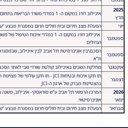
2025
איכילוב דורג במקום ה- 1 במדדי משרד הבריאות בתחום המחקר
מרץ
יוני
הפעלת מצב חירום ובית חולים חרום במסגרת מבצע "עם
ספטמבר
הגדולים
הסכם\בין אוניברסיטת תל אביב לבין איכילוב, שבמסגרתו
ספטמבר
ת"א
אוקטובר
מחלקת השבים באיכילוב קולטת שורדי שבי לאחר הסכם
תו תקן איכות ובטיחות JCI - תו תקן ע
דצמבר
בהצטיינות מבדק של ארגון ה-JCI
2026
המרכז הרפואי תל אביב ע"ש סוראסקי- איכילוב, משנה 
ינואר
אוניברסיטאי.
פברואר
הפעלת מצב חירום ובית חולים חרום במסגרת מבצע "ש