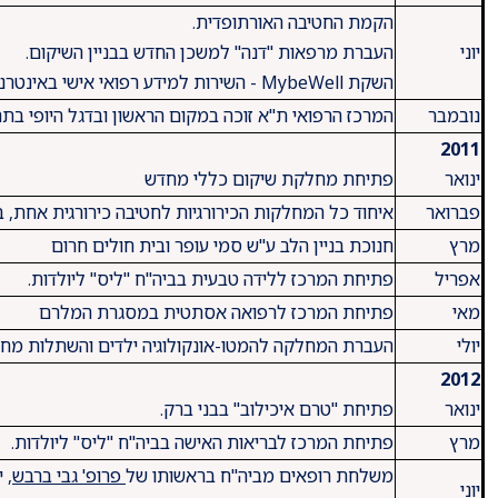
הקמת החטיבה האורתופדית.
יוני
העברת מרפאות "דנה" למשכן החדש בבניין השיקום.
השקת MybeWell - השירות למידע רפואי אישי באינטרנט.
נובמבר
המרכז הרפואי ת"א זוכה במקום הראשון ובדגל היופי בת
2011
ינואר
פתיחת מחלקת שיקום כללי מחדש
פברואר
איחוד כל המחלקות הכירורגיות לחטיבה כירורגית אחת, בנ
מרץ
חנוכת בניין הלב ע"ש סמי עופר ובית חולים חרום
אפריל
פתיחת המרכז ללידה טבעית בביה"ח "ליס" ליולדות.
מאי
פתיחת המרכז לרפואה אסתטית במסגרת המלרם
יולי
העברת המחלקה להמטו-אונקולוגיה ילדים והשתלות מח 
2012
ינואר
פתיחת "טרם איכילוב" בבני ברק.
מרץ
פתיחת המרכז לבריאות האישה בביה"ח "ליס" ליולדות.
משלחת רופאים מביה"ח בראשותו של
פרופ' גבי ברבש
יוני