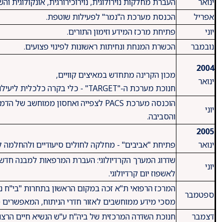
ינואר
העברת מחלקות נוירולוגית, נוירוכירורגית, אונקולוגית 
אפריל
הכנסת מערכת ה"נמר" לפעילות שוטפת.
יוני
פתיחת מרכז המידע וזימון התורים.
נובמבר
הכשרת המנחת ונחיתות ראשונות לפינוי פצועים.
2004
מכון הקרינה מתחדש במאיצים קוויים,
ינואר
חנוכת מערכת ה-"TARGET" - כלי בקרה כלכלית ליעילות תפעול ביה"ח.
הוכנסה מערכת PACS לצפייה ואחסון ממו
יוני
והסביבה.
2005
ינואר
פתיחת "אביבים" - מחלקה לחולים סיעודיים ולהחלמה ל
יוני
לאשפוז יום קרדיולוגי.
המרכז הרפואי ת"א זכה במקום הראשון בתחרות "בי"ח נ
ספטמבר
מסכי מידע ממוחשבים לאזור חדרי הניתוח, המאפשרים
דצמבר
חנוכת השדרה המרכזית של ביה"ח ע"ש הנשיא חיים הרצוג