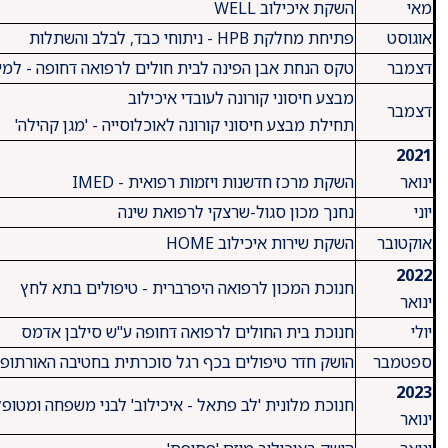
מאי
השקת איכילוב WELL
​אוגוסט
​פתיחת מחלקת HPB - ניתוחי כבד, לבלב והשתלות
דצמבר
​טקס הנחת אבן הפינה לבית חולים לרפואה דחופה - למי
​מבצע חיסוני קורונה לעובדי איכילוב
דצמבר
תחילת מבצע חיסוני קורונה לאוכלוסייה - 'מגן קהילה'
​2021
ינואר
​השקת מרכז חדשנות ויזמות רפואית - IMED
​יוני
​נחנך מכון סגול-שרצקי לרפואת שינה
אוקטובר
​השקת שירות איכילוב HOME
2022
​חנוכת המכון לרפואה היפרברית - טיפולים בתא לחץ
ינואר
​יולי
​חנוכת בית החולים לרפואה דחופה ע"ש סילבן אדמס
​ספטמבר
​הושק חדר טיפולים בכף רגל סוכרתית בחטיבה האורתופ
2023
חנוכת מלונית 'לב פתאל - איכילוב' לבני משפחה ומטופ
ינואר