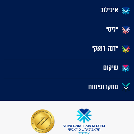
איכילוב
"ליס"
"דנה-דואק"
שיקום
מחקר ופיתוח