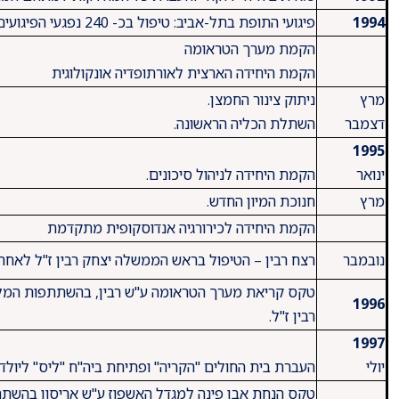
1994
פיגועי התופת בתל-אביב: טיפול בכ- 240 נפגעי הפיגועים בקו 5, בקו 20 ובדיזינגוף סנטר
הקמת מערך הטראומה
הקמת היחידה הארצית לאורתופדיה אונקולוגית
מרץ
ניתוק צינור החמצן.
דצמבר
השתלת הכליה הראשונה.
1995
ינואר
הקמת היחידה לניהול סיכונים.
מרץ
חנוכת המיון החדש.
הקמת היחידה לכירורגיה אנדוסקופית מתקדמת
נובמבר
רצח רבין – הטיפול בראש הממשלה יצחק רבין ז"ל לאחר 
טקס קריאת מערך הטראומה ע"ש רבין, בהשתתפות המלך 
1996
רבין ז"ל.
1997
יולי
העברת בית החולים "הקריה" ופתיחת ביה"ח "ליס" ליולדו
טקס הנחת אבן פינה למגדל האשפוז ע"ש אריסון בהשתתפ