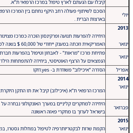
קיבלו עם הגעתם לארץ טיפול במרכז הרפואי ת"א.
הסכם לשיתוף פעולה רחב היקף נחתם בין המרכז הרפוא
יולי
בארצות הברית .
2013
היחידה להפרעות תנועה ופרקינסון הוכרה כמרכז מצוינות
ינואר
האמריקאית וזכתה במענק ייחודי של 60,000 $ בשנה למשך חמש שנים לקידום איכות הטיפול בחולים.
פתיחת מרכז "מראות" - לאבחון וטיפול בהפרעות חברתיות
ינואר
הנמצאים על הרצף האוטיסטי, ביחידה להתפתחות הילד, ב
אפריל
הסדרה "איכילוב" משודרת ב- yes.דוקו
2014
ינואר
המרכז הרפואי ת"א (איכילוב) קיבל את תו התקן היוקרתי של ארגון mmission International
פברואר
בישראל לערוך בו מחקרי פאזה ראשונה
2015
ינואר
הקמת שרות לבקטריותרפיה לטיפול במחלות גסטרו, במע