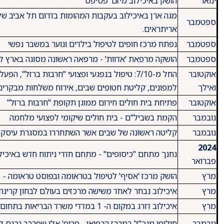
​ינואר
​הושק באיכילוב מיזם 'פסיפס'
​מגה ארן באיכילוב בעקבות המהומות בדרום תל אביב של
​ספטמבר
אריתראים.
​ספטמבר
​נפתח מרכז חופים לטיפול בילדים ונוער במשבר נפשי
​ספטמבר
​הושקה מרפאת 'אדוות' - מרפאה ראשונה מסוגה בארץ ל
​אוקטובר
​החל מ-7/10: טיפול בנפגעי ופצועי "חרבות ברזל
ואילך
למפונים, קליטת חטופים שבים, אירוח משלחות מבקרים
​אוקטובר
​פתיחת בית חולים חירום ממוגן תקופת "חרבות ברזל"
​נובמבר
​הקמת בשביל"ם - בית חולים שיקומי לפצועי מלחמה
נובמבר
קליטה ראשונה של שבים אשר השתחררו במסגרת עיסקת
2024
​נחנך מתחם "כיסופים" - מתחם חדרי ניתוח חדש באיכילוב הכולל 10 חדרי נ
פברואר
מרץ
הושק מרכז 'אסיף' לטיפול בטראומה ובפוסט טראומה -
​​מרץ
איכילוב נבחר לאחד משישה מרכזים בעולם לבחון קרינה
​​מרץ
​איכילוב דורג במקום ה- 1 במדדי משרד הבריאות בתחום המחקר
נובמבר
חילופי מנכ"ל במרכז הרפואי - פרופ' אלי שפרכר נכנס 