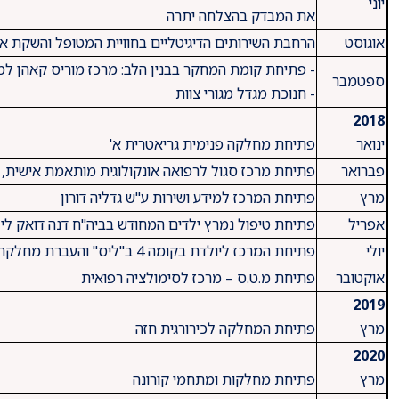
​יוני
את המבדק בהצלחה יתרה
​אוגוסט
​הרחבת השירותים הדיגיטליים בחוויית המטופל והשקת אפ
​- פתיחת קומת המחקר בבנין הלב: מרכז מוריס קאהן 
​ספטמבר
- חנוכת מגדל מגורי צוות
​2018
ינואר
פתיחת מחלקה פנימית גריאטרית א'
​פברואר
​פתיחת מרכז סגול לרפואה אונקולוגית מותאמת אישית, 
​מרץ
​פתיחת המרכז למידע ושירות ע"ש גדליה דורון
​אפריל
​פתיחת טיפול נמרץ ילדים המחודש בביה"ח דנה דואק לי
יולי
​פתיחת המרכז ליולדת בקומה 4 ב"ליס" והעברת מחלקת יולדות א' ויחידת ילודים לקומה זו
​אוקטובר
​פתיחת מ.ט.ס – מרכז לסימולציה רפואית
2019
מרץ
פתיחת המחלקה לכירורגית חזה
2020
מרץ
​פתיחת מחלקות ומתחמי קורונה