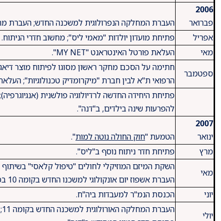
2006
פברואר
העברת המחלקה הנפרולוגית למשכנה החדש; העברת מח
אפריל
פתיחת מועדון יולדות "מאמי ליס"; מחשוב חדרי הניתוח.
מאי
העלאת פורטל האינטראנט "MY NET".
חתימה על הסכם מחקר ראשון מסוגו לפיתוח מוצר דיאגנו
ספטמבר
הרפואי ת"א לבין חברת "מיקרומדיק טכנולוגיות"; הע
פתיחת היחידה החדשה לרדיולוגיה פולשנית (אנגיוגרפיה)
להפרעות שינה בילדים, ב"דנה".
2007
ינואר
הטמעת "
חוק החולה נוטה למות
".
מרץ
פתיחת חדר ניתוח נוסף ב"ליס".
השקת המיזם המוזיקלי לחולים "טיפול קלאסי" בשיתוף 
מאי
העברת אשפוז יום אונקולוגי למשכנו החדש בקומה 10 במגדל האשפוז.
יוני
הכנסת הנמ"ר למעבדות ביה"ח.
יולי