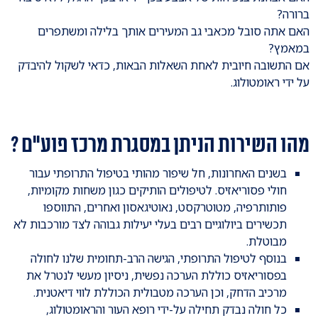
ברורה?
האם אתה סובל מכאבי גב המעירים אותך בלילה ומשתפרים
במאמץ?
אם התשובה חיובית לאחת השאלות הבאות, כדאי לשקול להיבדק
על ידי ראומטולוג.
מהו השירות הניתן במסגרת מרכז פוע"ם ?
בשנים האחרונות, חל שיפור מהותי בטיפול התרופתי עבור
חולי פסוריאזיס. לטיפולים הותיקים כגון משחות מקומיות,
פותותרפיה, מטוטרקסט, נאוטיגאסון ואחרים, התווספו
תכשירים ביולוגיים רבים בעלי יעילות גבוהה לצד מורכבות לא
מבוטלת.
בנוסף לטיפול התרופתי, הגישה הרב-תחומית שלנו לחולה
בפסוריאזיס כוללת הערכה נפשית, ניסיון מעשי לנטרל את
מרכיב הדחק, וכן הערכה מטבולית הכוללת לווי דיאטנית.
כל חולה נבדק תחילה על-ידי רופא העור והראומטולוג,