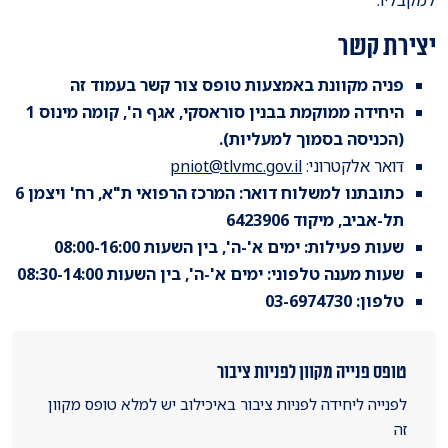
יצירת קשר
פניה מקוונת באמצעות טופס צור קשר בעמוד זה
היחידה ממוקמת בבנין סוראסקי, אגף ה', קומה מינוס 1
(הכניסה בסמוך למעליות).
דואר אלקטרוני:
pniot@tlvmc.gov.il
כתובתנו למשלוח דואר: המרכז הרפואי ת"א, רח' ויצמן 6
תל-אביב, מיקוד 6423906
שעות פעילות: ימים א'-ה', בין השעות 08:00-16:00
שעות מענה טלפוני: ימים א'-ה', בין השעות 08:30-14:00
טלפון: 03-6974730
טופס פנייה מקוון לפניות ציבור
לפנייה ליחידה לפניות ציבור באיכילוב יש למלא טופס מקוון
זה