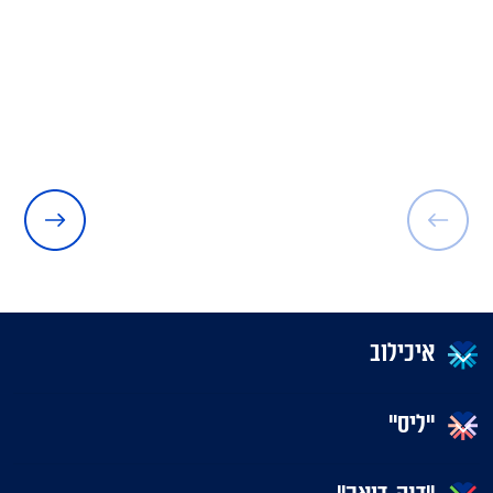
איכילוב
"ליס"