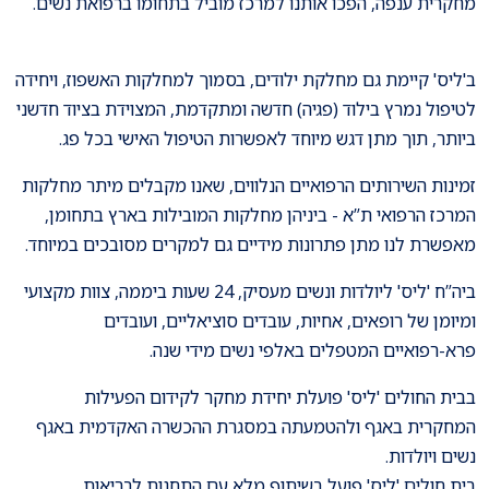
מחקרית ענפה, הפכו אותנו למרכז מוביל בתחומו ברפואת נשים.
ב'ליס' קיימת גם מחלקת ילודים, בסמוך למחלקות האשפוז, ויחידה
לטיפול נמרץ בילוד (פגיה) חדשה ומתקדמת, המצוידת בציוד חדשני
ביותר, תוך מתן דגש מיוחד לאפשרות הטיפול האישי בכל פג.
זמינות השירותים הרפואיים הנלווים, שאנו מקבלים מיתר מחלקות
המרכז הרפואי ת”א - ביניהן מחלקות המובילות בארץ בתחומן,
מאפשרת לנו מתן פתרונות מידיים גם למקרים מסובכים במיוחד.
ביה”ח 'ליס' ליולדות ונשים מעסיק, 24 שעות ביממה, צוות מקצועי
ומיומן של רופאים, אחיות, עובדים סוציאליים, ועובדים
פרא-רפואיים המטפלים באלפי נשים מידי שנה.
בבית החולים 'ליס' פועלת יחידת מחקר לקידום הפעילות
המחקרית באגף ולהטמעתה במסגרת ההכשרה האקדמית באגף
נשים ויולדות.
בית חולים 'ליס' פועל בשיתוף מלא עם התחנות לבריאות