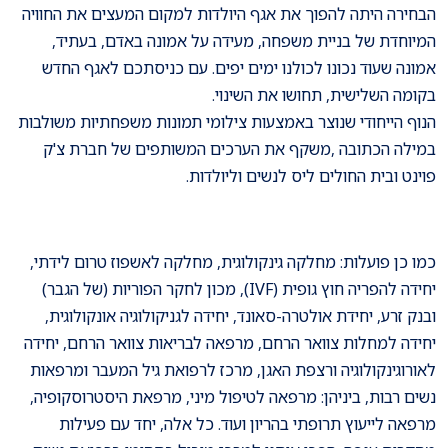
הבחירה היתה להפוך את אגף היולדות למקום המעצים את החוויה
המיוחדת של בניית משפחה, מעידה על אמונה באדם, בעתיד,
אמונה שעוד נכונו לכולנו ימים יפים. עם כניסתכם לאגף החדש
בקומה השלישית, תחושו את השינוי.
הנוף הייחודי שנוצר באמצעות צילומי תמונות משפחתיות משולבות
במילה הכתובה ,משקף את הערכים המשותפים של חברת צ'ק
פוינט ובית החולים ליס לנשים וליולדות.
כמו כן פועלות: מחלקה גינקולוגית, מחלקה לאשפוז טרום לידתי,
יחידה להפריה חוץ גופית (IVF), מכון לחקר הפוריות (של הגבר)
ובנק זרע, יחידת אולטרה-סאונד, יחידה לגניקולוגיה אונקולוגית,
יחידה למחלות צוואר הרחם, מרפאה לבריאות צוואר הרחם, יחידה
לאורוגינקולוגיה ורצפת האגן, מרכז לרפואת גיל המעבר ומרפאות
נשים רבות, ביניהן: מרפאה לטיפול מיני, מרפאת היסטרוסקופיה,
מרפאה לייעוץ תרופתי בהריון ועוד. כל אלה, יחד עם פעילות