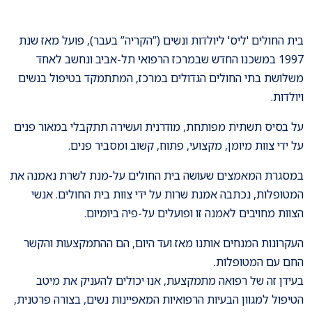
בית החולים 'ליס' ליולדות ונשים (”הקריה” בעבר), פועל מאז שנת
1997 במשכנו החדש שבמרכז הרפואי תל-אביב ונחשב לאחד
משלושת בתי החולים הגדולים במרכז, המתתמקד בטיפול בנשים
ויולדות.
על בסיס תשתית מפותחת, מודרנית ועשירה תתקבלי במאור פנים
על ידי צוות מיומן, מקצועי, פתוח, קשוב ומסביר פנים.
במסגרת המאמצים שעושה בית החולים על-מנת לשרת נאמנה את
המטופלות, נכתבה אמנת שרות על ידי צוות בית החולים. אנשי
הצוות מחויבים לאמנה זו ופועלים על-פיה ביומיום.
העקרונות המנחים אותנו מאז ועד היום, הם ההתמקצעות והקשר
החם עם המטופלות.
בעידן זה של רפואה מתמקצעת, אנו יכולים להעניק את מיטב
הטיפול למגוון הבעיות הרפואיות המאפיינות נשים, בצורה פרטנית,