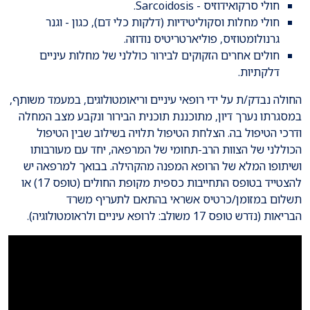
חולי סרקואידוזיס - Sarcoidosis.
חולי מחלות וסקוליטידיות (דלקות כלי דם), כגון - וגנר
גרנולומטוזיס, פוליארטריטיס נודוזה.
חולים אחרים הזקוקים לבירור כוללני של מחלות עיניים
דלקתיות.
החולה נבדק/ת על ידי רופאי עיניים וריאומטולוגים, במעמד משותף,
במסגרתו נערך דיון, מתוכננת תוכנית הבירור ונקבע מצב המחלה
ודרכי הטיפול בה. הצלחת הטיפול תלויה בשילוב שבין הטיפול
הכוללני של הצוות הרב-תחומי של המרפאה, יחד עם מעורבותו
ושיתופו המלא של הרופא המפנה מהקהילה. בבואך למרפאה יש
להצטייד בטופס התחייבות כספית מקופת החולים (טופס 17) או
תשלום במזומן/כרטיס אשראי בהתאם לתעריף משרד
הבריאות (נדרש טופס 17 משולב: לרופא עיניים ולראומטולוגיה).