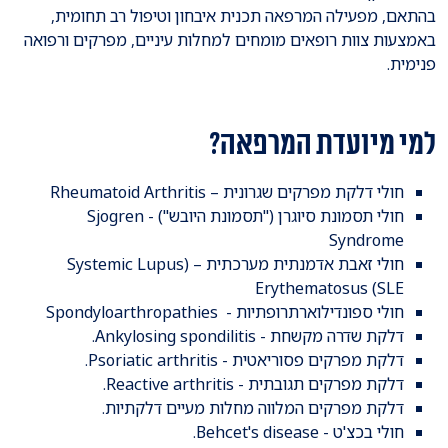
בהתאם, מפעילה המרפאה תכנית איבחון וטיפול רב תחומית,
באמצעות צוות רופאים מומחים למחלות עיניים, מפרקים ורפואה
פנימית.
למי מיועדת המרפאה?
חולי דלקת מפרקים שגרונית – Rheumatoid Arthritis
חולי תסמונת סיוגרן ("תסמונת היובש") - Sjogren
Syndrome
חולי זאבת אדמנתית מערכתית – (Systemic Lupus
Erythematosus (SLE
חולי ספונדילוארתרופתיות - Spondyloarthropathies
דלקת שדרה מקשחת - Ankylosing spondilitis.
דלקת מפרקים פסוריאטית - Psoriatic arthritis.
דלקת מפרקים תגובתית - Reactive arthritis.
דלקת מפרקים המלווה מחלות מעיים דלקתיות.
חולי בכצ'ט - Behcet's disease.