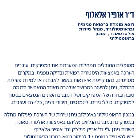
ד"ר אופיר אלאלוף
רופא מומחה ברפואה פנימית
ובראומטולוגיה, מנהל שירות
אולטרסאונד , המכון
בראומטולוגי
מטופלים הסובלים ממחלות המערבות את המפרקים, עוברים
הערכה באמצעות היסטוריה רפואית ובדיקה גופנית. במקרים
מסוימים, בהם קיימת אי-ודאות באשר לאבחנה או למידת פעילות
המחלה, ניתן להיעזר במכשיר אולטרה סאונד המאפשר הדגמה
טובה וברורה של המפרקים ושל המבנים השונים הנמצאים בסמוך
למפרקים, כולל: גידים, ליגמנטים, חיבורי גידים, כלי-דם ועצבים.
ב
מכון הראומטולוגי
באיכילוב ניתן שירות של הערכת פעילות מחלה
במפרקים ובמבנים הנלווים אליהם באמצעות אולטרה סאונד.
השרות ניתן ע"י דר' אריק פולצ'ק ודר' אופיר אלאלוף.
*יש להצטייד בטופס 17 לביקור רופא במכון הראומטולוגי