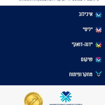
איכילוב
"ליס"
"דנה-דואק"
שיקום
מחקר ופיתוח