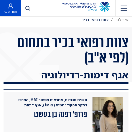
פתח חיפוש
אזור אישי
איכילוב
צוות רפואי בכיר
צוות רפואי בכיר בתחום
(לפי א"ב)
אגף דימות-רדיולוגיה
סגנית מנהלת, אחראית מכשור MRI, המרכז
לחקר תפקודי המוח (fMRI), אגף דימות
פרופ' דפנה בן בעשט