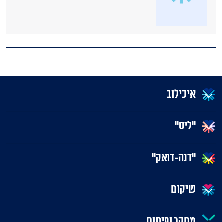
איכילוב
"ליס"
"דנה-דואק"
שיקום
מחקר ופיתוח