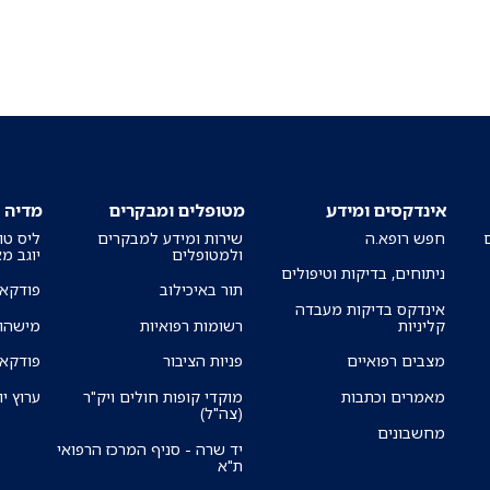
אינדקסים ומידע
מטופלים ומבקרים
מדיה
חפש רופא.ה
שירות ומידע למבקרים
ליס טו
ולמטופלים
יוגב מ
ניתוחים, בדיקות וטיפולים
תור באיכילוב
פודקאס
אינדקס בדיקות מעבדה
קליניות
רשומות רפואיות
מישהו 
מצבים רפואיים
פניות הציבור
פודקאס
מאמרים וכתבות
מוקדי קופות חולים ויק"ר
ערוץ יו
(צה"ל)
מחשבונים
יד שרה - סניף המרכז הרפואי
ת"א