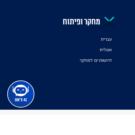
מחקר ופיתוח
עברית
אנגלית
דרושות.ים למחקר
AI צ'אט
מרכז הרפואי ת"א
ינה זמינה