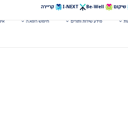
שיקום
Be-Well
I-NEXT
קריירה
ת
מידע שירות ותורים
חיפוש רופא.ה
אינ
דימות