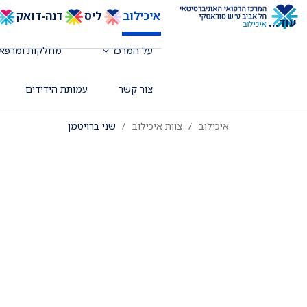
איכילוב
ליס
דנה-דואק
עוד
...
על המרכז
מחלקות ומרפאו
רופאה בכירה, מומחית ברדיולוגיה, אגף 
צור קשר
עמותת הידידים
איכילוב
צוות איכילוב
שני ברויטמן