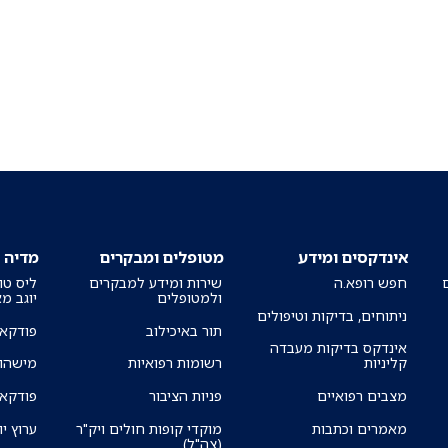
אינדקסים ומידע
מטופלים ומבקרים
מדיה
חפש רופא.ה
שירות ומידע למבקרים
ליס טו
ולמטופלים
יוגב מ
ניתוחים, בדיקות וטיפולים
תור באיכילוב
פודקאס
אינדקס בדיקות מעבדה
קליניות
רשומות רפואיות
מישהו 
מצבים רפואיים
פניות הציבור
פודקאס
מאמרים וכתבות
מוקדי קופות חולים ויק"ר
ערוץ יו
(צה"ל)