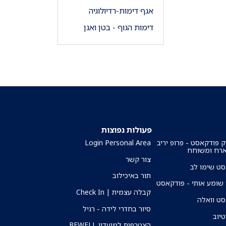
אגף דימות-רדיולוגיה
דימות הגוף - בטן ואגן
פעולות נפוצות
ק פודקאסט - פרופ יריב
Login Personal Area
ארח ומשוחח
צור קשר
ט שימו לב
תור באיכילוב
שומע אותי - פודקאסט
קבלה עצמית | Check In
ט וואלה
סיור בחדרי לידה - רגיל
טיוב
הצטרפות למועדון BEWELL