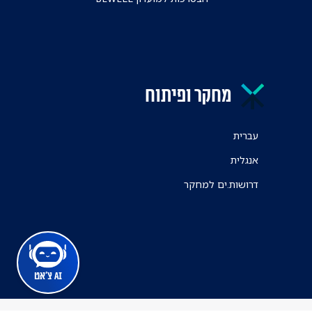
מחקר ופיתוח
עברית
אנגלית
דרושות.ים למחקר
AI צ'אט