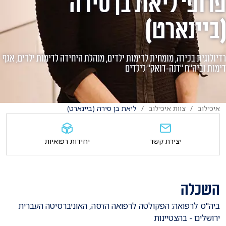
פרופ' ליאת בן סירה
(ביינארט)
רדיולוגית בכירה, מומחית לדימות ילדים, מנהלת היחידה לדימות ילדים, אגף
דימות וביה"ח "דנה-דואק" לילדים
איכילוב
צוות איכילוב
ליאת בן סירה (ביינארט)
יצירת קשר
יחידות רפואיות
השכלה
​ביה"ס לרפואה: הפקולטה לרפואה הדסה, האוניברסיטה העברית
ירושלים - בהצטיינות