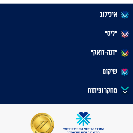
איכילוב
"ליס"
"דנה-דואק"
שיקום
מחקר ופיתוח