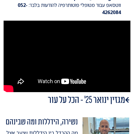
ווטסאפ עבור מטופלי פוטותרפיה להודעות בלבד:
052-
4262084
מגזין ינואר 25' - הכל על עור
נשירה, הידללות ומה שבינהם
מה ההבדל בין הידללות שיער אצל