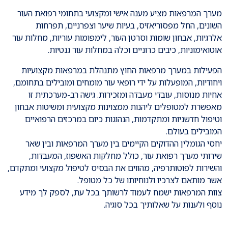
מערך המרפאות מציע מענה אישי ומקצועי בתחומי רפואת העור
השונים, החל מפסוריאזיס, בעיות שיער וצפרניים, תפרחות
אלרגיות, אבחון שומות וסרטן העור, לימפומות עוריות, מחלות עור
אוטואימוניות, כיבים כרוניים וכלה במחלות עור גנטיות.
הפעילות במערך מרפאות החוץ מתנהלת במרפאות מקצועיות
ויחודיות, המופעלות על ידי רופאי עור מומחים ומובילים בתחומם,
אחיות מנוסות, עובדי מעבדה ומזכירות. גישה רב-מערכתית זו
מאפשרת למטופלים ליהנות ממצוינות מקצועית ומשיטות אבחון
וטיפול חדשניות ומתקדמות, הנהוגות כיום במרכזים הרפואיים
המובילים בעולם.
יחסי הגומלין ההדוקים הקיימים בין מערך המרפאות ובין שאר
שירותי מערך רפואת עור, כולל מחלקות האשפוז, המעבדות,
והשירות לפוטותרפיה, מהווים את הבסיס לטיפול מקצועי ומתקדם,
אשר מותאם לצרכיו ולנוחיותו של כל מטופל.
צוות המרפאות ישמח לעמוד לרשותך בכל עת, לספק לך מידע
נוסף ולענות על שאלותיך בכל סוגיה.