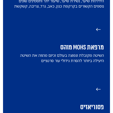
הידללות שיער, נשירת שיער, שיעור יתר ותסמינים שונים
נוספים הקשורים בקרקפת כגון, כאב, גרד, צריבה, קשקשת
מרפאת MOHS מוהס
השיטה מקובלת ונפוצה בעולם וכיום מהווה את השיטה
היעילה ביותר להסרת גידולי עור סרטניים
פסוריאזיס