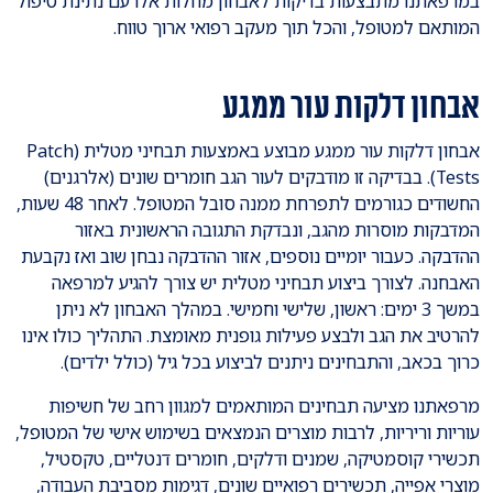
במרפאתנו מתבצעות בדיקות לאבחון מחלות אלו עם נתינת טיפול
המותאם למטופל, והכל תוך מעקב רפואי ארוך טווח.
אבחון דלקות עור ממגע
אבחון דלקות עור ממגע מבוצע באמצעות תבחיני מטלית (Patch
Tests). בבדיקה זו מודבקים לעור הגב חומרים שונים (אלרגנים)
החשודים כגורמים לתפרחת ממנה סובל המטופל. לאחר 48 שעות,
המדבקות מוסרות מהגב, ונבדקת התגובה הראשונית באזור
ההדבקה. כעבור יומיים נוספים, אזור ההדבקה נבחן שוב ואז נקבעת
האבחנה. לצורך ביצוע תבחיני מטלית יש צורך להגיע למרפאה
במשך 3 ימים: ראשון, שלישי וחמישי. במהלך האבחון לא ניתן
להרטיב את הגב ולבצע פעילות גופנית מאומצת. התהליך כולו אינו
כרוך בכאב, והתבחינים ניתנים לביצוע בכל גיל (כולל ילדים).
מרפאתנו מציעה תבחינים המותאמים למגוון רחב של חשיפות
עוריות וריריות, לרבות מוצרים הנמצאים בשימוש אישי של המטופל,
תכשירי קוסמטיקה, שמנים ודלקים, חומרים דנטליים, טקסטיל,
מוצרי אפייה, תכשירים רפואיים שונים, דגימות מסביבת העבודה,