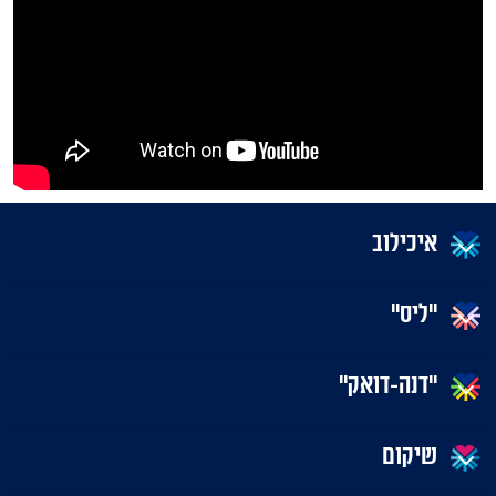
איכילוב
"ליס"
"דנה-דואק"
שיקום