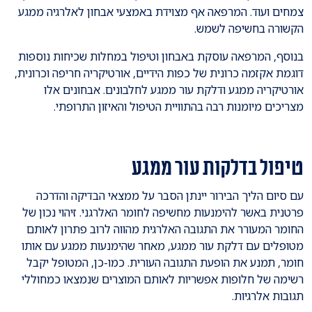
צמחים ועוד. המרפאה אף מצוידת באמצעי אבחון לאלרגיה ממגע
הקשורה בחשיפה לשמש.
בנוסף, המרפאה עוסקת באבחון וטיפול במחלות שכיחות נוספות
דוגמת אקזמה כרונית של כפות הידיים, אורטיקריה חריפה וכרונית,
אורטיקריה ממגע ודלקת עור ממגע לחלבונים. אבחונים אלו
מצריכים מיומנות רבה בהתוויית הטיפול והאיזון התרופתי.
טיפול בדלקות עור ממגע
עם סיום הליך הבירור יינתן הסבר על ממצאי הבדיקה והדרכה
פרטנית באשר להימנעות מחשיפה לחומר האלרגני. זיהוי נכון של
החומר המעורר את התגובה האלרגית מהווה לרוב פתרון לאותם
מטופלים עם דלקת עור ממגע, מאחר שהימנעות ממגע עם אותו
חומר, תמנע את הופעת התגובה העורית. כמו-כן, המטופל יקבל
רשימה של חלופות אפשריות לאותם המוצרים שנמצאו כמחוללי
תגובות אלרגיות.