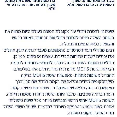
בכיר מרפאת מוהס, מערך
בדרמטולוגיה, משתלמת מוהס,
רפואת עור, מרכז רפואי ת"א
מערך רפואת עור, מרכז רפואי
ת"א
שיטה זו
להסרת גידולי עור
מקובלת ונפוצה בעולם וכיום מהווה את
השיטה היעילה ביותר להסרת גידולי עור סרטניים באיזור הראש
והצוואר, כפות הגפיים והגניטליה.
רבים מגידולי העור הסרטניים מתפשטים מעבר לנראה לעין. גידולים
אלו יכולים לשלוח שלוחות לכלי דם, עצבים או סחוס. כמו כן,
גידולים החוזרים לאחר כריתה יכולים להתפשט מתחת לרקמת
הצלקת. שיטת MOHS מיועדת להסיר גידולים אלו בשלמותם.
להבדיל משיטות אחרות, מאפשרת שיטת MOHS בדיקה
מיקרוסקופית מיידית ומלאה של רקמת הגידול שהוסר, ובכך
מאפשרת כריתה מלאה של הגידול תוך שימור מירבי של רקמת
העור הבריאה שסביבה. מלבד היותה שיטת ניתוח המשמרת רקמה,
לשיטת MOHS אחוזי הריפוי הגבוהים ביותר מכל שיטה טיפולית
אחרת לאור שימוש בטכניקה מיוחדת להדמיית 100% משולי הגידול
תחת המיקרוסקופ במעבדה.