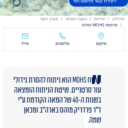
ליצירת קשר ותיאום תור
איכילוב
יחידות
האגף הפנימי
מערך העור
מרפאת MOHS מוהס
מיקום
טלפונים
מייל
ניתוח MOHS הוא ניתוח להסרת גידולי
עור סרטניים. שיטת הניתוח הומצאה
בשנות ה-40 של המאה הקודמת ע"י
ד"ר פרדריק מוהס בארה"ב ומכאן
שמה.