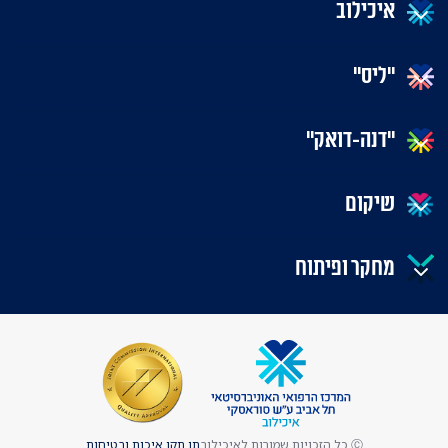
איכילוב
"ליס"
"דנה-דואק"
שיקום
מחקר ופיתוח
Ⓒ כל הזכויות שמורות לאיכילוב
תו תקן איכות ובטיחות