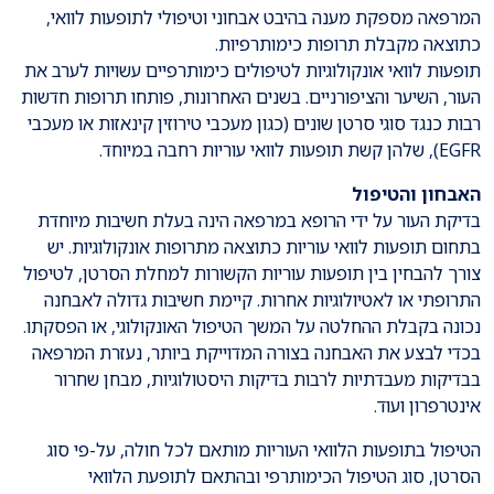
המרפאה מספקת מענה בהיבט אבחוני וטיפולי לתופעות לוואי,
כתוצאה מקבלת תרופות כימותרפיות.
תופעות לוואי אונקולוגיות לטיפולים כימותרפיים עשויות לערב את
העור, השיער והציפורניים. בשנים האחרונות, פותחו תרופות חדשות
רבות כנגד סוגי סרטן שונים (כגון מעכבי טירוזין קינאזות או מעכבי
EGFR), שלהן קשת תופעות לוואי עוריות רחבה במיוחד.
האבחון והטיפול
בדיקת העור על ידי הרופא במרפאה הינה בעלת חשיבות מיוחדת
בתחום תופעות לוואי עוריות כתוצאה מתרופות אונקולוגיות. יש
צורך להבחין בין תופעות עוריות הקשורות למחלת הסרטן, לטיפול
התרופתי או לאטיולוגיות אחרות. קיימת חשיבות גדולה לאבחנה
נכונה בקבלת ההחלטה על המשך הטיפול האונקולוגי, או הפסקתו.
בכדי לבצע את האבחנה בצורה המדוייקת ביותר, נעזרת המרפאה
בבדיקות מעבדתיות לרבות בדיקות היסטולוגיות, מבחן שחרור
אינטרפרון ועוד.
הטיפול בתופעות הלוואי העוריות מותאם לכל חולה, על-פי סוג
הסרטן, סוג הטיפול הכימותרפי ובהתאם לתופעת הלוואי