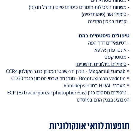
- משחות סטרואידים
- משחות המכילות חומרים כימותרפיים (חרדל חנקני)
- טיפולי אור (פוטותרפיה)
- קרינה במכון הקרינה
טיפולים סיסטמיים בהם:
- רטינואידים דרך הפה
- אינטרפרון אלפא
- מטוטרקסט
-
טיפולים ביולוגיים חדשניים:
* Mogamulizumab - נוגדן חד-שבטי המכוון כנגד הקולטן CCR4
* Brentuximab vedotin - נוגדן חד-שבטי המכוון כנגד CD30
* מעכבי HDAC כמו Romidepsin
- טיפולים נוספים כגון ECP (Extracorporeal photopheresis)
המבוצע בבנק הדם במוסדנו
תופעות לוואי אונקולוגיות