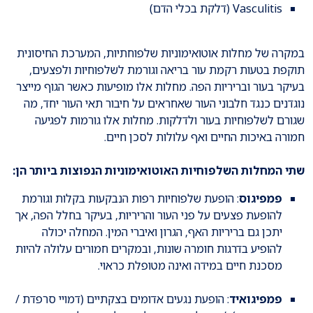
Vasculitis (דלקת בכלי הדם)
במקרה של מחלות אוטואימוניות שלפוחתיות, המערכת החיסונית
תוקפת בטעות רקמת עור בריאה וגורמת לשלפוחיות ולפצעים,
בעיקר בעור ובריריות הפה. מחלות אלו מופיעות כאשר הגוף מייצר
נוגדנים כנגד חלבוני העור שאחראים על חיבור תאי העור יחד, מה
שגורם לשלפוחיות בעור ולדלקות. מחלות אלו גורמות לפגיעה
חמורה באיכות החיים ואף עלולות לסכן חיים.
שתי המחלות השלפוחיות האוטואימוניות הנפוצות ביותר הן:
פמפיגוס
: הופעת שלפוחיות רפות הנבקעות בקלות וגורמת
להופעת פצעים על פני העור והריריות, בעיקר בחלל הפה, אך
יתכן גם בריריות האף, הגרון ואיברי המין. המחלה יכולה
להופיע בדרגות חומרה שונות, ובמקרים חמורים עלולה להיות
מסכנת חיים במידה ואינה מטופלת כראוי.
פמפיגואיד
: הופעת נגעים אדומים בצקתיים (דמויי סרפדת /