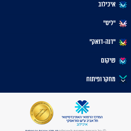
איכילוב
"ליס"
"דנה-דואק"
שיקום
מחקר ופיתוח
Ⓒ כל הזכויות שמורות לאיכילוב
תו תקן איכות ובטיחות