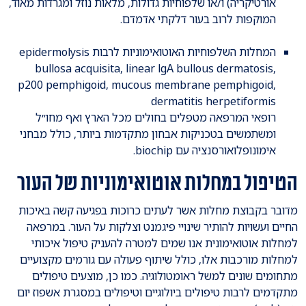
אורטיקריה) ו/או שלפוחיות גדולות, מלאות נוזל ומגרדות מאוד,
המוקפות לרוב בעור דלקתי אדמדם.
המחלות השלפוחיות האוטואימוניות לרבות epidermolysis
bullosa acquisita, linear lgA bullous dermatosis,
p200 pemphigoid, mucous membrane pemphigoid,
dermatitis herpetiformis
רופאי המרפאה מטפלים בחולים מכל הארץ ואף מחו״ל
ומשתמשים בטכניקות אבחון מתקדמות ביותר, כולל מבחני
אימונופלואורסנציה עם biochip.
הטיפול במחלות אוטואימוניות של העור
מדובר בקבוצת מחלות אשר לעתים כרוכות בפגיעה קשה באיכות
החיים ועשויות להותיר שינויי פיגמנט וצלקות על העור. במרפאה
למחלות אוטואימונית אנו שמים למטרה להעניק טיפול איכותי
למחלות מורכבות אלו, כולל שיתוף פעולה עם גורמים מקצועיים
מתחומים שונים למשל ראומטולוגיה. כמו כן, מוצעים טיפולים
מתקדמים לרבות טיפולים ביולוגיים וטיפולים במסגרת אשפוז יום