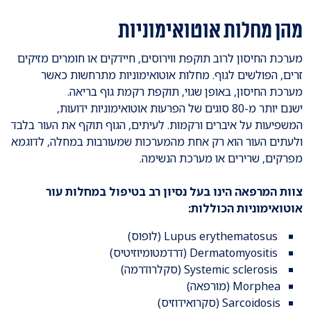
מהן מחלות אוטואימוניות
מערכת החיסון לרוב תוקפת ווירוסים, חיידקים או חומרים מזיקים
זרים, הפולשים לגוף. מחלות אוטואימוניות מתרחשות כאשר
מערכת החיסון, באופן שגוי, תוקפת רקמת גוף בריאה.
ישנם יותר מ-80 סוגים של הפרעות אוטואימוניות ידועות,
המשפיעות על איברים ורקמות. לעיתים, הגוף תוקף את העור בלבד
ולעתים העור הוא רק אחת מהמערכות שמעורבות במחלה, לדוגמא
מפרקים, שרירים או מערכת הנשימה.
צוות המרפאה הינו בעל נסיון רב בטיפול במחלות עור
אוטואימוניות הכוללות:
Lupus erythematosus (לופוס)
Dermatomyositis (דרדמטומיוזיטיס)
Systemic sclerosis (סקלרודרמה)
Morphea (מורפאה)
Sarcoidosis (סקרואידוזיס)