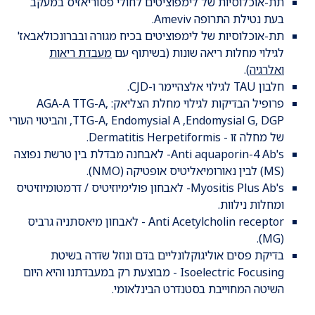
תת-אוכלוסיות של לימפוציטים לחולי פסוריאזיס במעקב
בעת נטילת התרופה Ameviv.
תת-אוכלוסיות של לימפוציטים בכיח מגורה ובברונכולאבאז'
לגילוי מחלות ריאה שונות (בשיתוף עם
מעבדת ריאות
ואלרגיה
).
חלבון TAU לגילוי אלצהיימר ו-CJD.
פרופיל הבדיקות לגילוי מחלת הצליאק: AGA-A TTG-A,
TTG-A, Endomysial A ,Endomysial G, DGP, והביטוי העורי
של מחלה זו - Dermatitis Herpetiformis.
Anti aquaporin-4 Ab's- לאבחנה מבדלת בין טרשת נפוצה
(MS) לבין נאורומיאליטיס אופטיקה (NMO).
Myositis Plus Ab's- לאבחון פולימיוזיטיס / דרמטומיוזיטיס
ומחלות נילוות.
Anti Acetylcholin receptor - לאבחון מיאסתניה גרביס
(MG).
בדיקת פסים אוליגוקלונליים בדם ונוזל שדרה בשיטת
Isoelectric Focusing - מבוצעת רק במעבדתנו והיא היום
השיטה המחוייבת בסטנדרט הבינלאומי.