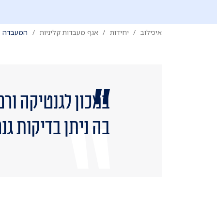
איכילוב
יחידות
אגף מעבדות קליניות
המעבדה ל
​במכון לגנטיקה ור
בה ניתן בדיקות גנ