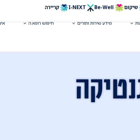
שיקום
Be-Well
I-NEXT
קריירה
ת
מידע שירות ותורים
חיפוש רופא.ה
אינ
נטיקה