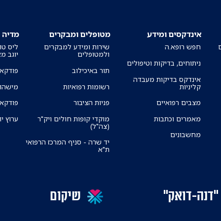
אינדקסים ומידע
מטופלים ומבקרים
מדיה
חפש רופא.ה
שירות ומידע למבקרים
ליס טו
ולמטופלים
יוגב מ
ניתוחים, בדיקות וטיפולים
תור באיכילוב
פודקאס
אינדקס בדיקות מעבדה
קליניות
רשומות רפואיות
מישהו 
מצבים רפואיים
פניות הציבור
פודקאס
מאמרים וכתבות
מוקדי קופות חולים ויק"ר
ערוץ יו
(צה"ל)
מחשבונים
יד שרה - סניף המרכז הרפואי
ת"א
"דנה-דואק"
שיקום