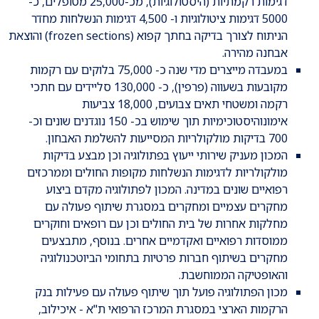
דגימות רקמתיות (היסטולוגיות), מכ-25,000 מטופלים, כ-
5000 דגימות ציטולוגיות ו- 4,500 דגימות הנשלחות מחדר
הניתוח לצורך בדיקה בחתך קפוא (frozen sections) והוצאת
אבחנה מהירה.
במעבדה מייצרים מדי שנה כ- 75,000 בלוקים עם רקמות
מקובעות בשעווה (פרפין), כ- 130,000 סליידים עם חתכי
רקמה ומשטחי תאים צבועים, 18,000 צביעות
אימונוהיסטוכימיות תוך שימוש בכ- 150 נוגדנים שונים וכ-
700 בדיקות מולקולריות המסייעות להשלמת האבחון.
המכון מעניק שירותי ייעוץ בפתולוגיה וכן מבצע בדיקות
מולקולריות לדגימות הנשלחות מקופות החולים וממרכזים
רפואיים שונים במדינה. המכון לפתולוגיה מקדם ביצוע
מחקרים עצמיים ומחקרים במסגרת שיתוף פעולה עם
מחלקות אחרות של בית החולים וכן עם רופאים וחוקרים
ממוסדות רפואיים ואקדמיים אחרים. בנוסף, מתבצעים
מחקרים בשיתוף חברות פרטיות בתחומי הביוטכנולוגיה
והאופטיקה הממוחשבת.
מכון הפתולוגיה פועל תוך שיתוף פעולה עם פעילות בנק
הרקמות הארצי במסגרת המרכז הרפואי ת"א - איכילוב,