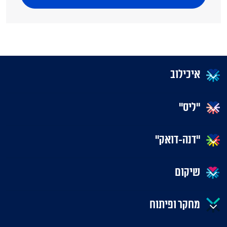
איכילוב
"ליס"
"דנה-דואק"
שיקום
מחקר ופיתוח