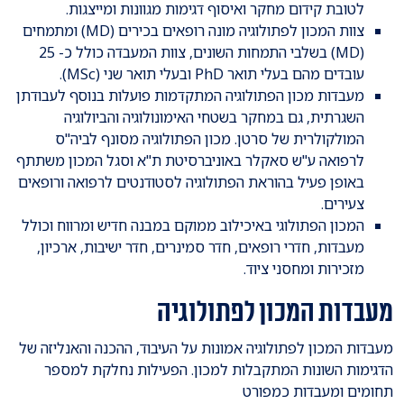
לטובת קידום מחקר ואיסוף דגימות מגוונות ומייצגות.
צוות המכון לפתולוגיה מונה רופאים בכירים (MD) ומתמחים
(MD) בשלבי התמחות השונים, צוות המעבדה כולל כ- 25
עובדים מהם בעלי תואר PhD ובעלי תואר שני (MSc).
מעבדות מכון הפתולוגיה המתקדמות פועלות בנוסף לעבודתן
השגרתית, גם במחקר בשטחי האימונולוגיה והביולוגיה
המולקולרית של סרטן. מכון הפתולוגיה מסונף לביה"ס
לרפואה ע"ש סאקלר באוניברסיטת ת"א וסגל המכון משתתף
באופן פעיל בהוראת הפתולוגיה לסטודנטים לרפואה ורופאים
צעירים.
המכון הפתולוגי באיכילוב ממוקם במבנה חדיש ומרווח וכולל
מעבדות, חדרי רופאים, חדר סמינרים, חדר ישיבות, ארכיון,
מזכירות ומחסני ציוד.
מעבדות המכון לפתולוגיה
מעבדות המכון לפתולוגיה אמונות על העיבוד, ההכנה והאנליזה של
הדגימות השונות המתקבלות למכון. הפעילות נחלקת למספר
תחומים ומעבדות כמפורט