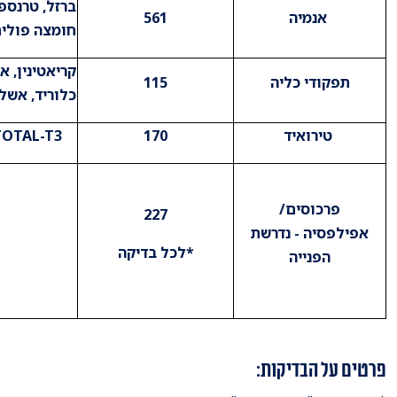
אנמיה
561
חומצה פולי
קריאטינין, או
תפקודי כליה
115
כלוריד, אשלג
טירואיד
170
TSH​ , FREE-T4 , TOTAL-T3
​פרכוסים/
​227
אפילפסיה - נדרשת
*לכל בדיקה
הפנייה
פרטים על הבדיקות: