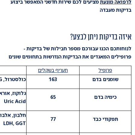
לרפואה מונעת
מציעים לכם שירות חדשני המאפשר ביצוע
בדיקות מעבדה
איזה בדיקות ניתן לבצע?
לנוחותכם הכנו עבורכם מספר חבילות של בדיקות -
פרופילים המאגדים את הבדיקות הנדרשות בתחומים שונים
פרופיל
תעריף בשקלים
שומנים בדם
163
כולסטרול, LDL ,HDL ,TG​
גלוקוז, אוראה
כימיה בדם
65
Uric Acid​
תפקודי כבד
77
LDH, GGT​