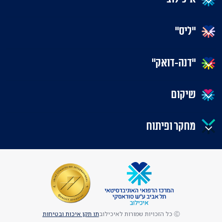
"ליס"
"דנה-דואק"
שיקום
מחקר ופיתוח
Ⓒ כל הזכויות שמורות לאיכילוב
תו תקן איכות ובטיחות