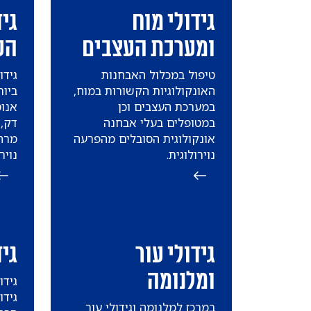
גידולי מוח
גי
ומערכת העצבים
הע
טיפול במכלול האבחנות
גידו
האונקולוגיות הקשורות במוח,
ביות
במערכת העצבים וכן
אנוס
במטופלים בעלי אבחנה
דק, 
אונקולוגית הסובלים מהפרעה
נוירולוגית.
נויר
גידולי עור
גי
ומלנומה
גידו
גידו
במרכז למלנומה וגידולי עור