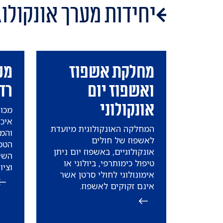
יחידות מערך אונקולוג
מחלקת אשפוז
מכו
ואשפוז יום
רד
אונקולוני
מכון
איכי
המחלקה האונקולוגית מיועדת
והמו
לאשפוז של חולים
הטכנ
אונקולוגיים, באשפוז יום ניתן
השי
טיפול כימותרפי, ביולוגי או
וציו
אימונולוגי לחולי סרטן אשר
אינם זקוקים לאשפוז.