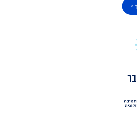
 >
בר
 חטיבה
לוגיה