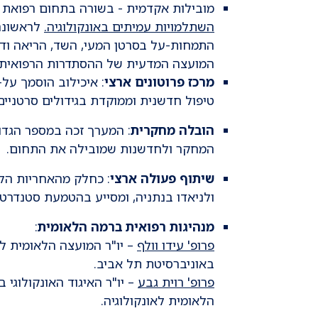
מובילות אקדמית - בשורה בתחום רפואת 
השתלמויות עמיתים באונקולוגיה.
לראשונה 
התמחות-על בסרטן המעי, השד, הריאה ודרכ
המועצה המדעית של ההסתדרות הרפואית
מרכז פרוטונים ארצי
: איכילוב הוסמך על
טיפול חדשנית וממוקדת בגידולים סרטניים
הובלה מחקרית
: המערך זכה במספר הגדול
המחקר ולחדשנות שמובילה את התחום.
שיתוף פעולה ארצי
: כחלק מהאחריות הלא
ולניאדו בנתניה, ומסייע בהטמעת סטנדרט
מנהיגות רפואית ברמה הלאומית
:
פרופ' עידו וולף
– יו"ר המועצה הלאומית ל
באוניברסיטת תל אביב.
פרופ' רוית גבע
– יו"ר האיגוד האונקולוגי
הלאומית לאונקולוגיה.