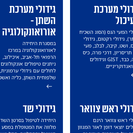
דולי מערכת
גידולי מערכת
יכול
השתן -
אורואונקולוגיה
לי המעי הגס (הסוג השכיח
ר), גידולי רקטום, גידולי
במסגרת היחידה
, ושט, קיבה, לבלב, מעי
לאורואונקולוגיה במרכז
תריסריון, דרכי מרה, כיס
הרפואי תל-אביב, איכילוב,
מרה, כבד, GIST וגידולים
ניתנים טיפולים אונקולוגים
ואנדוקריניים.
לחולים עם גידולי ערמונית,
שלפוחית השתן, כליה ואשכי
דולי ראש צוואר
גידולי שד
לי ראש צוואר הינם
היחידה לטיפול בסרטן השד
לים יוצאי דופן לאור המגוון
מלווה את המטופלת במסע