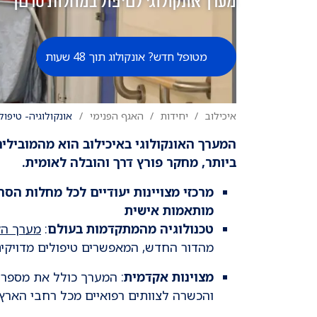
מערך אונקולוגי לטיפול במחלות סרטן
מטופל חדש? אונקולוג תוך 48 שעות
איכילוב
יחידות
האגף הפנימי
אונקולוגיה- טיפול
המערך האונקולוגי באיכילוב הוא מהמובילי
ביותר, מחקר פורץ דרך והובלה לאומית.
מרכזי מצויינות יעודיים לכל מחלות הסר
מותאמות אישית
טכנולוגיה מהמתקדמות בעולם
:
מערך הק
מהדור החדש, המאפשרים טיפולים מדויקים
מצוינות אקדמית
: המערך כולל את מספר 
והכשרה לצוותים רפואיים מכל רחבי הארץ.