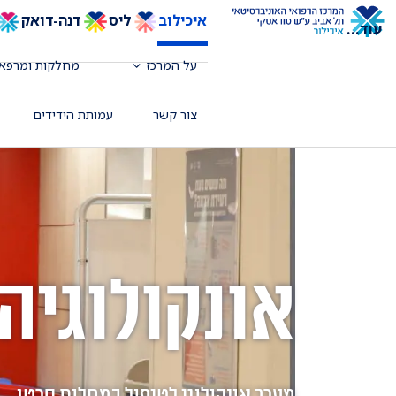
איכילוב
ליס
דנה-דואק
עוד
...
על המרכז
מחלקות ומרפאו
צור קשר
עמותת הידידים
אונקולוגיה