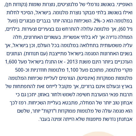
האופייני. בשגשוג נורמלי של מלנוציטים, נוצרות שומות (נקודות חן),
ואילו בשגשוג בלתי מבוקר נוצרת מלנומה. בישראל, הסיכוי לחלות
במלנומה הוא כ-2%. השכיחות גבוהה יותר בגברים מבוגרים (מעל
גיל 60), אך מלנומה עלולה להתרחש גם בצעירים וצעירות. בילדים,
המחלה נדירה אך לא בלתי אפשרית. בעשורים האחרונים, חלה
עליה משמעותית בתחלואה במלנומה בכל העולם, וכן בישראל, אך
בשנים האחרונות המגמה בישראל מתייצבת (עם תנודות). הנתונים
העדכניים ביותר הינם משנת 2013 - אז התגלו בישראל מעל 1,600
מקרי מלנומה, מתוכם מעל 1,100 מלנומות חודרניות וכ-500
מלנומות ממוקדות (אינסיטו). הגורמים לעליית שכיחות המלנומה
בארץ ובעולם אינם ברורים, אך מקובל לייחס זאת להתפתחות של
תרבות פנאי המערבת חשיפה לשמש ולחור באוזון. יתכן גם כי
אבחון טוב יותר של המחלה, מתבטא בעליית השכיחות. רמז לכך
הוא מגמה עולה של מלנומות ממוקדות ו"דקות" יותר, שלשם
אבחנתן נדרשת מיומנות שלא הייתה זמינה בעבר.