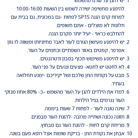
יש להגן על עורנו מהשמש:
להימנע מחשיפה ישירה לשמש בין השעות 10:00-16:00
למרוח קרם הגנה SP15 לפחות -גם במכונית, גם בבית עם
חלונות לא מוצלים - אתם חשופים.
להתלבש כראוי - יעיל יותר מקרם הגנה.
יש להימנע מעישון הגורם לעור לאבד מחיוניותו ומשווה לו גוון
אפרפר, קמטים באזור השפתיים וכתמים על העור.
יש להימנע משימוש תכוף בסבון ודטרגנטים.
לא לחטט יש לחטא- פצעים ונגעים על פני העור.
מבט על נקודות החן שלכם ושל יקיריכם -ימנע תחלואה
בעתיד.
למדו את הילדים להגן על העור מהשמש –כ- 80% אחוז מנזקי
העור נגרמים בגיל הילדות.
שינה טובה לעור - לפחות 7 שעות ביממה.
תזונה נכונה ושתייה מרובה -להזנת העור מבפנים.
מריחת קרם לחות - להזנת העור גם מבחוץ.
אבחן את נקודת החן - בדיקת שומות אצל רופא פעם בשנה.