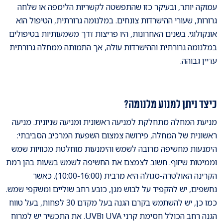
עמוקה יותר, ובעיקר כזו שהתפשטה לקשריות הלימפה או שלחה
גרורות, שעורי ההישרדות צונחים. במלנומה גרורתית, הטיפול הוא
אונקולוגי. בשנים האחרונות, היו פריצות דרך משמעותיות בטיפולים
במלנומה גרורתית וההישרדות עולה, אך התמותה ממחלה גרורתית
עדיין גבוהה.
כיצד ניתן למנוע מלנומה?
מניעת המחלה מתחלקת למניעה ראשונית ומניעה שניונית. מניעה
ראשונית של המחלה, פירושה צמצום השפעת המרכיב הסביבתי:
הימנעות מחשיפה מרובה לשמש והימנעות מוחלטת מכוויות שמש
וממיטות שיזוף. חשוב לצמצם את החשיפה לשמש בשעות בהן רמת
הקרינה האולטרה-סגולה היא מרבית (10:00-16:00). כאשר
נחשפים, יש להקפיד על לבוש מגן, כובע רחב שוליים ומשקפי שמש.
כמו כן, יש להשתמש בקרם הגנה בעל מקדם 30 לפחות, בעל טווח
הגנה רחב הכולל חסימת קרני UVA וUVB. את התכשיר יש למרוח