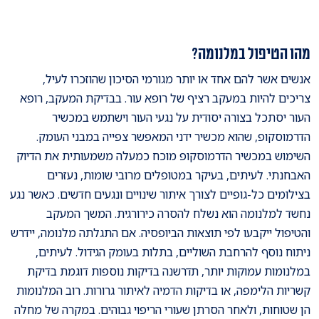
מהו הטיפול במלנומה?
אנשים אשר להם אחד או יותר מגורמי הסיכון שהוזכרו לעיל,
צריכים להיות במעקב רציף של רופא עור. בבדיקת המעקב, רופא
העור יסתכל בצורה יסודית על נגעי העור וישתמש במכשיר
הדרמוסקופ, שהוא מכשיר ידני המאפשר צפייה במבני העומק.
השימוש במכשיר הדרמוסקופ מוכח כמעלה משמעותית את הדיוק
האבחנתי. לעיתים, בעיקר במטופלים מרובי שומות, נעזרים
בצילומים כל-גופיים לצורך איתור שינויים ונגעים חדשים. כאשר נגע
נחשד למלנומה הוא נשלח להסרה כירורגית. המשך המעקב
והטיפול ייקבעו לפי תוצאות הביופסיה. אם התגלתה מלנומה, יידרש
ניתוח נוסף להרחבת השוליים, בתלות בעומק הגידול. לעיתים,
במלנומות עמוקות יותר, תדרשנה בדיקות נוספות דוגמת בדיקת
קשריות הלימפה, או בדיקות הדמיה לאיתור גרורות. רוב המלנומות
הן שטוחות, ולאחר הסרתן שעורי הריפוי גבוהים. במקרה של מחלה