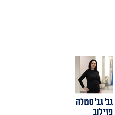
גב' גב' סטלה
פזילוב