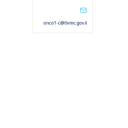
onco1-c@tlvmc.gov.il