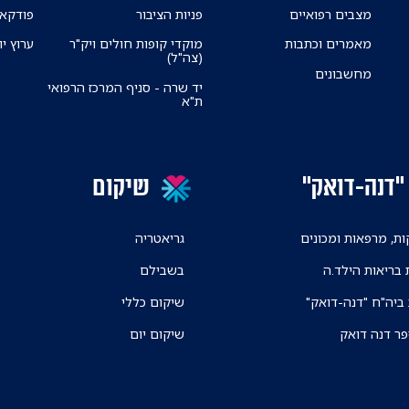
מצבים רפואיים
פניות הציבור
פודקאס
מאמרים וכתבות
מוקדי קופות חולים ויק"ר
ערוץ יו
(צה"ל)
מחשבונים
יד שרה - סניף המרכז הרפואי
ת"א
"דנה-דואק"
שיקום
ת, מרפאות ומכונים
גריאטריה
 בריאות הילד.ה
בשבילם
 ביה"ח "דנה-דואק"
שיקום כללי
פר דנה דואק
שיקום יום