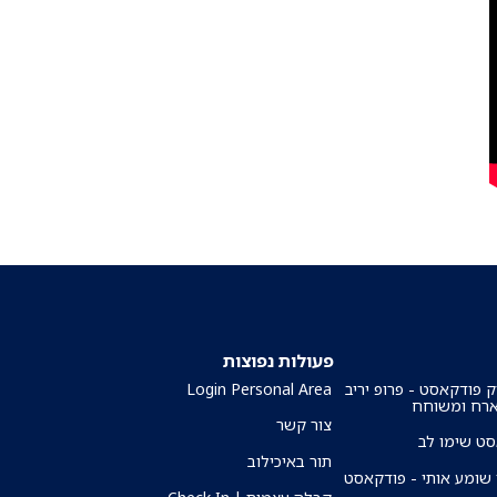
פעולות נפוצות
ק פודקאסט - פרופ יריב
Login Personal Area
ארח ומשוחח
צור קשר
ט שימו לב
תור באיכילוב
שומע אותי - פודקאסט
קבלה עצמית | Check In