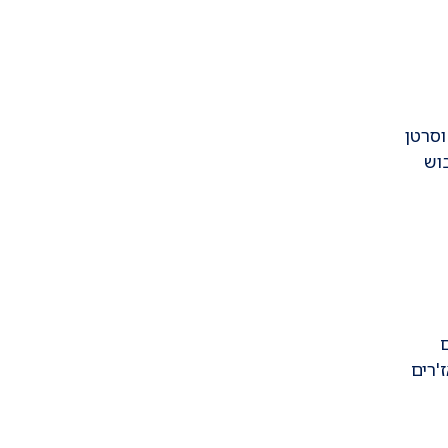
סרטן
בוש
'רים