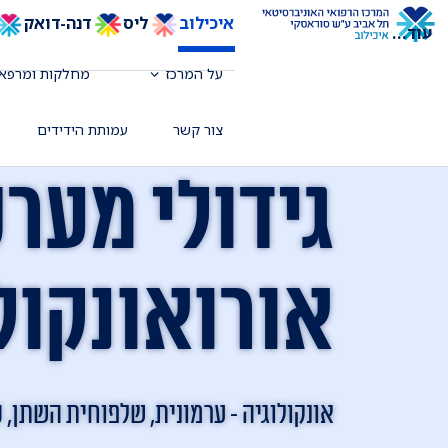
איכילוב
ליס
דנה-דואק
עוד
...
על המרכז
מחלקות ומרפאו
צור קשר
עמותת הידידים
גידולי מער
אורואונקול
אונקולוגיה - ערמונית, שלפוחית השתן, כ