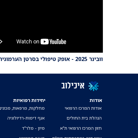
וובינר 2025 - אופק טיפולי בסרטן הערמונית
איכילוב
אודות
יחידות רפואיות
אודות המרכז הרפואי
מחלקות, מרפאות, מכונים
הנהלת בית החולים
אגף דימות-רדיולוגיה
חזון המרכז הרפואי ת"א
מיון - מלר"ד
ציוני דרך בהתפתחות ביה"ח
האגף הכירורגי