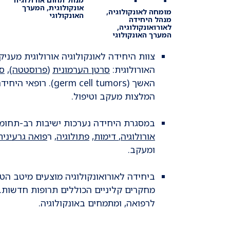
אונקולוגית, המערך
מומחה לאונקולוגיה,
האונקולוגי
מנהל היחידה
לאורואונקולוגיה,
המערך האונקולוגי
צוות היחידה לאונקולוגיה אורולוגית מעניק
האורולוגית:
סרטן הערמונית
(
פרוסטטה
),
סר
האשך ( cell tumors
המלצות מעקב וטיפול.
במסגרת היחידה נערכות ישיבות רב-תחומי
אורולוגיה
,
דימות
,
פתולוגיה
, ר
פואה גרעינית
ומעקב.
ביחידה לאורואונקולוגיה מוצעים מיטב הט
מחקרים קליניים הכוללים תרופות חדשות. 
לרפואה, ומתמחים באונקולוגיה.