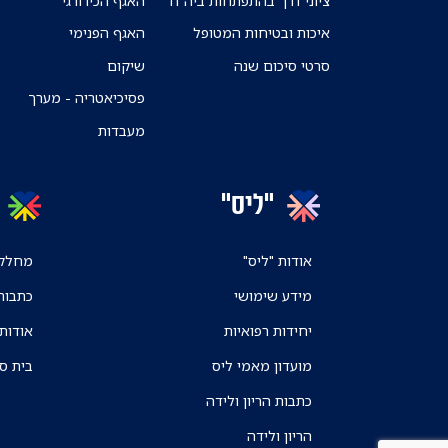
איכות ובטיחות המטופל
האגף הפנימי
סרטי סיכום שנה
שיקום
פסיכיאטריה - מערך
מעבדות
"ליס"
אודות "ליס"
מחלקו
מידע שימושי
כתבות
יחידות רפואיות
אודות
מועדון מאמי ליס
בית ס
כתבות הריון ולידה
הריון ולידה