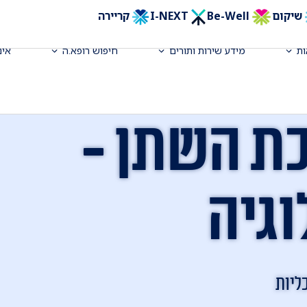
שיקום
Be-Well
I-NEXT
קריירה
ת
מידע שירות ותורים
חיפוש רופא.ה
אינ
כת השתן -
וגיה
ליות