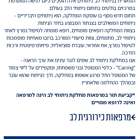
המזערית בניתוחי לב. ניתוחים אלה הופכים כיום לגישה המועדפת
במרכזים בולטים בתחום ניתוחי הלב בעולם.
תחום חדש נוסף בו עוסקת המחלקה, הוא ניתוחים היברידיים -
ניתוחים המשולבים בצנתור המבוצע בחדר הניתוח.
בצוות המחלקה רופאים מומחים, רופא מומחה לטיפול נמרץ לאחר
ניתוחי לב, מתמחים, צוות סיעודי המורכב ברובו מאחיות מוסמכות
לטיפול נמרץ; אח אחראי; עובדת סוציאלית; פיזיותרפיסטית ורכזת
הדרכה.
אנו במחלקת ניתוחי לב שמים לנגד עינינו את ערך הדאגה -
"Caring" - כלפי המטופל ובני משפחתו, ומקפידים על ליווי צמוד
של המטופל החל מרגע אשפוזו במחלקה, דרך הניתוח שהוא עובר
ובמהלך ההחלמה שלאחריו.
*קביעת תור במרפאות מחלקת ניתוחי לב הינה למרפאה
ואינה לרופא מסויים
מרפאות כירורגית לב