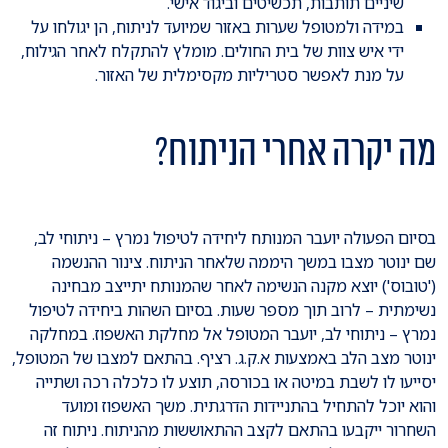
שיניים תותבות, תכשיטים וביגוד אישי.
במידה ולמטופל שערות באזור שמיועד לניתוח, הן יגולחו על
ידי איש צוות של בית החולים. מומלץ להתקלח לאחר הגילוח,
על מנת לאפשר סטריליות מקסימלית של האזור.
מה יקרה אחרי הניתוח?
בסיום הפעולה יועבר המנותח ליחידה לטיפול נמרץ – ניתוחי לב,
שם ינוטר מצבו במשך היממה שלאחר הניתוח. צינור ההנשמה
('טובוס') יוצא מקנה הנשימה לאחר שהמנותח יתייצב מבחינה
נשימתית – לרוב תוך מספר שעות. בסיום השהות ביחידה לטיפול
נמרץ – ניתוחי לב, יועבר המטופל אל מחלקת האשפוז. במחלקה
ינוטר מצב הלב באמצעות א.ק.ג. רציף. בהתאם למצבו של המטופל,
יסייעו לו לשבת במיטה או בכורסה, תוצע לו כלכלה רכה ושתייה
והוא יוכל להתחיל בהתניידות הדרגתית. משך האשפוז ומועד
השחרור ייקבעו בהתאם לקצב ההתאוששות מהניתוח. ניתוח זה