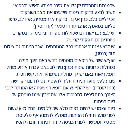
שהמנתח והמרדים יקבלו את מירב המידע האישי והרפואי.
חשוב לבצע בדיקות דימות שידגימו את מצב העורקים
הכליליים בלב, כגון א.ק.ג., בדיקת ארגומטריה, אקו לב, מיפוי
טליום במאמץ, או צנתור וירטואלי (קרדיוסקן).
יש לבצע בדיקות דם שכוללות ספירה וביוכימיה, ובמקרים
מיוחדים גם תפקודי קרישה.
יש לבצע צנתור אבחוני בכל המנותחים, וערב הניתוח גם צילום
חזה (רנטגן).
יעוץ/אישור של רופאים מומחים נדרש באם הינך חולה
במחלות כרוניות שונות (כגון: נוירולוג באם עברת אירוע מוחי,
רופא ריאות באם יש לך מחלת נשימה/ריאות קשה וכו').
שבוע לפני מועד הניתוח עליך להפסיק נטילת נוגדי קרישה
(כמו קומדין). יש להתייעץ עם רופא המשפחה או המנתח לגבי
הצורך בתחליפים לתרופות אלו. אספירין איננו מופסק עד
ליום הניתוח.
ביום עצמו יש להיות בצום מלא שכולל מים, החל מ-8 שעות
לפני מועד תחילת הניתוח. מומלץ להימנע אף מלעיסת
מסטיק ומעישון. לפני הכניסה לחדר הניתוח חובה להסיר