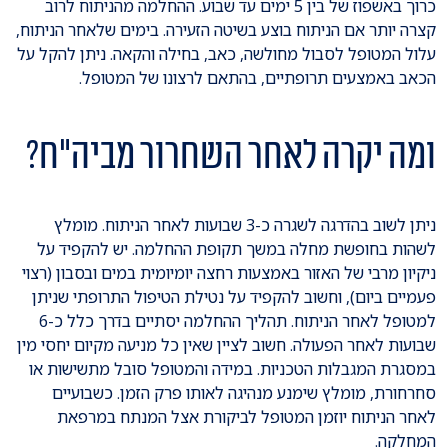
כרוך באשפוז של בין 5 ימים עד שבוע. ההחלמה מהניתוח לרוב
קצרה יותר אם הניתוח בוצע בשיטה הזעירה. בימים שלאחר הניתוח,
עלול המטופל לסבול מחולשה, כאב, בחילה והקאה. ניתן להקל על
הכאב באמצעים תרופתיים, בהתאם לרצונו של המטופל.
ומה יקרה לאחר השחרור מביה"ח?
ניתן לשוב בהדרגה לשגרה כ-3 שבועות לאחר הניתוח. מומלץ
לשהות בחופשת מחלה במשך תקופת ההחלמה. יש להקפיד על
ניקיון מרבי של האזור באמצעות רחצה יומיומית במים ובסבון (רצוי
פעמיים ביום), וחשוב להקפיד על נטילת הטיפול התרופתי שניתן
למטופל לאחר הניתוח. תהליך ההחלמה יסתיים בדרך כלל כ-6
שבועות לאחר הפעולה. חשוב לציין שאין כל מניעה מקיום יחסי מין
במסגרת המגבלות הטכניות. במידה והמטופל סובל מתשישות או
סחרחורת, מומלץ שימנע מנהיגה לאותו פרק הזמן. כשבועיים
לאחר הניתוח יוזמן המטופל לביקורת אצל המנתח במרפאת
המחלקה.