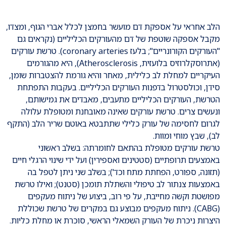
הלב אחראי על אספקת דם מועשר בחמצן לכלל אברי הגוף, ומצדו,
מקבל אספקה שוטפת של דם מהעורקים הכליליים (נקראים גם
"העורקים הקורונריים"; בלעז coronary arteries). טרשת עורקים
(אתרוסקלרוזיס בלועזית, Atherosclerosis), היא מהגורמים
העיקריים למחלת לב כלילית, מאחר והיא גורמת להצטברות שומן,
סידן, וכולסטרול בדפנות העורקים הכליליים. בעקבות התפתחת
הטרשת, העורקים הכליליים מתעבים, מאבדים את גמישותם,
ונעשים צרים. טרשת עורקים שאינה מאובחנת ומטופלת עלולה
לגרום לחסימה של עורק כלילי שתתבטא באוטם שריר הלב (התקף
לב), שבץ מוחי ומוות.
טרשת עורקים מטופלת בהתאם לחומרתה: בשלב ראשוני
באמצעים תרופתיים (סטטינים ואספירין) ועל ידי שינוי הרגלי חיים
(תזונה, ספורט, הפחתת מתח וכד'); בשלב שני ניתן לטפל בה
באמצעות צנתור לב טיפולי והשתלת תומכן (סטנט); ואילו טרשת
מפושטת וקשה מחייבת, על פי רוב, ביצוע של ניתוח מעקפים
(CABG). ניתוח מעקפים מבוצע גם במקרים של טרשת שכוללת
היצרות ניכרת של העורק השמאלי הראשי, סוכרת או מחלת כליות.