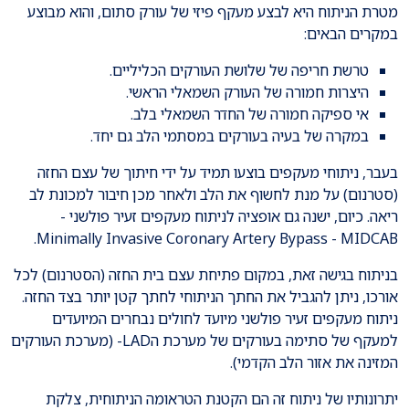
מטרת הניתוח היא לבצע מעקף פיזי של עורק סתום, והוא מבוצע
במקרים הבאים:
טרשת חריפה של שלושת העורקים הכליליים.
היצרות חמורה של העורק השמאלי הראשי.
אי ספיקה חמורה של החדר השמאלי בלב.
במקרה של בעיה בעורקים במסתמי הלב גם יחד.
בעבר, ניתוחי מעקפים בוצעו תמיד על ידי חיתוך של עצם החזה
(סטרנום) על מנת לחשוף את הלב ולאחר מכן חיבור למכונת לב
ריאה. כיום, ישנה גם אופציה לניתוח מעקפים זעיר פולשני -
Minimally Invasive Coronary Artery Bypass - MIDCAB.
בניתוח בגישה זאת, במקום פתיחת עצם בית החזה (הסטרנום) לכל
אורכו, ניתן להגביל את החתך הניתוחי לחתך קטן יותר בצד החזה.
ניתוח מעקפים זעיר פולשני מיועד לחולים נבחרים המיועדים
למעקף של סתימה בעורקים של מערכת הLAD- (מערכת העורקים
המזינה את אזור הלב הקדמי).
יתרונותיו של ניתוח זה הם הקטנת הטראומה הניתוחית, צלקת