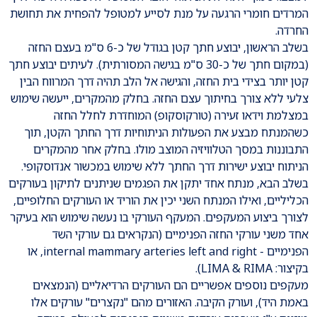
המרדים חומרי הרגעה על מנת לסייע למטופל להפחית את תחושת
החרדה.
בשלב הראשון, יבוצע חתך קטן בגודל של כ-6 ס"מ בעצם החזה
(במקום חתך של כ-30 ס"מ בגישה המסורתית). לעיתים יבוצע חתך
קטן יותר בצידי בית החזה, והגישה אל הלב תהיה דרך המרווח הבין
צלעי ללא צורך בחיתוך עצם החזה. בחלק מהמקרים, ייעשה שימוש
במצלמת וידאו זעירה (טורקוסקופ) המוחדרת לחלל החזה
כשהמנתח מבצע את הפעולות הניתוחיות דרך החתך הקטן, תוך
התבוננות במסך הטלוויזיה המוצב מולו. בחלק אחר מהמקרים
הניתוח יבוצע ישירות דרך החתך ללא שימוש במכשור אנדוסקופי.
בשלב הבא, מנתח אחד יתקן את הפגמים שניתנים לתיקון בעורקים
הכליליים, ואילו המנתח השני יכין את הוריד או העורקים החלופיים,
לצורך ביצוע המעקפים. המעקף העורקי בו נעשה שימוש הוא בעיקר
אחד משני עורקי החזה הפנימיים (הנקראים גם עורקי השד
הפנימיים - internal mammary arteries left and right, או
בקיצור: LIMA & RIMA).
מעקפים נוספים אפשריים הם העורקים הרדיאליים (הנמצאים
באמת היד), ועורק הקיבה. האזורים מהם "נקצרים" עורקים אלו