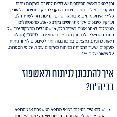
והן למצב האישי. הסיבוכים שעלולים להיגרם בעקבות ניתוח
מעקפים כוללים דימום, זיהום, התקף לב עקב חסימה של עורק
כלילי, אירוע מוחי בעקבות קריש דם, וגרימת נזק לשריר הלב
ועורקיו. סיבוכים אלו מתרחשים בקרב כ- 3% מהמטופלים.
מטופלים לאחר אוטם בשריר הלב, או שסובלים מתפקוד ירוד של
החדר השמאלי בלבד, וכן מטופלים שחולים ב-COPD (מחלת
ריאות כרונית), נמצאים בסיכון גבוה יותר לסיבוכים לאחר ניתוח
מעקפים. שיעור התמותה מניתוח מעקפים עומד, על פי הספרות,
על שיעור של כ-1%.
איך להתכונן לניתוח ולאשפוז
בביה"ח?
יש להצטייד בסיכום רפואי מרופא המשפחה או מהרופא
המטפל, שכולל אבחנות ותרופות שאתה לוקח, על מנת