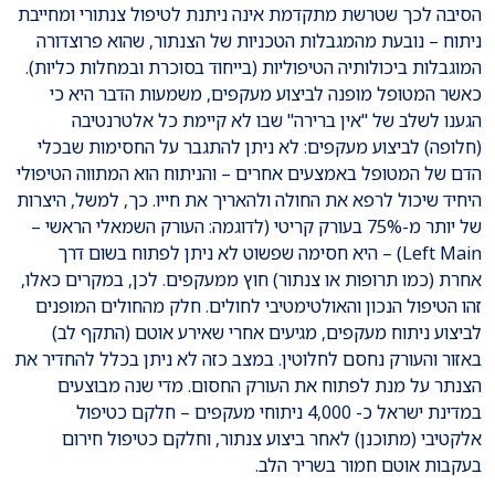
הסיבה לכך שטרשת מתקדמת אינה ניתנת לטיפול צנתורי ומחייבת
ניתוח – נובעת מהמגבלות הטכניות של הצנתור, שהוא פרוצדורה
המוגבלות ביכולותיה הטיפוליות (בייחוד בסוכרת ובמחלות כליות).
כאשר המטופל מופנה לביצוע מעקפים, משמעות הדבר היא כי
הגענו לשלב של "אין ברירה" שבו לא קיימת כל אלטרנטיבה
(חלופה) לביצוע מעקפים: לא ניתן להתגבר על החסימות שבכלי
הדם של המטופל באמצעים אחרים – והניתוח הוא המתווה הטיפולי
היחיד שיכול לרפא את החולה ולהאריך את חייו. כך, למשל, היצרות
של יותר מ-75% בעורק קריטי (לדוגמה: העורק השמאלי הראשי –
Left Main) – היא חסימה שפשוט לא ניתן לפתוח בשום דרך
אחרת (כמו תרופות או צנתור) חוץ ממעקפים. לכן, במקרים כאלו,
זהו הטיפול הנכון והאולטימטיבי לחולים. חלק מהחולים המופנים
לביצוע ניתוח מעקפים, מגיעים אחרי שאירע אוטם (התקף לב)
באזור והעורק נחסם לחלוטין. במצב כזה לא ניתן בכלל להחדיר את
הצנתר על מנת לפתוח את העורק החסום. מדי שנה מבוצעים
במדינת ישראל כ- 4,000 ניתוחי מעקפים – חלקם כטיפול
אלקטיבי (מתוכנן) לאחר ביצוע צנתור, וחלקם כטיפול חירום
בעקבות אוטם חמור בשריר הלב.