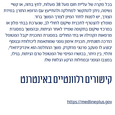
בכל מקרה של עליית חום מעל 38 מעלות, לחץ בחזה, או קשיי
נשימה, ניתן להתקשר למחלקה ולהתייעץ עם הרופא התורן. במידת
הצורך, יש לפנות לחדר המיון לצורך המשך ברור.
מומלץ להצטרף לתכנית שיקום לחולי לב, שנערכת בבתי מלון או
במרכזי שיקום בתקופה שמייד לאחר הניתוח, ובהמשך במסגרת
מרפאות הקהילה או בתי החולים. במסגרת התכנית יקבל המטופל
הדרכה תזונתית, תכנית אימון גופני שמותאמת ליכולותיו ובנוסף
יבוצע לו מעקב פרטני מדוקדק. משך ההחלמה הוא אינדיבידואלי,
ותלוי, בין היתר, בכושרו הפיסי של המטופל טרם הניתוח, בגילו,
במצבו הגופני ובמחלות הרקע הנלוות שלו.
קישורים רלוונטיים באינטרנט
https://medlineplus.gov