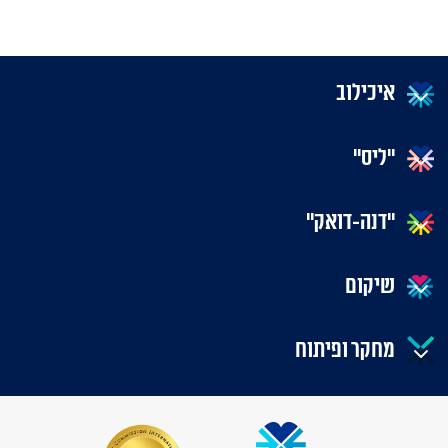
איכילוב
"ליס"
"דנה-דואק"
שיקום
מחקר ופיתוח