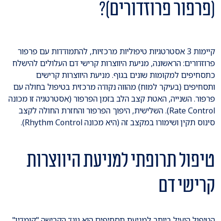
(פרפור פרוזדורים)?
קיימות 3 אסטרטגיות טיפוליות מרכזיות, להתמודדות עם פרפור
פרוזדורים: הראשונה, מניעת היווצרות קרישי דם העלולים להישלח
כתסחיפים למקומות שונים בגוף. מניעת היווצרות קרישים
ותסחיפים (בעיקר למוח) מהווה נקודה מרכזית בטיפול בחולה עם
פרפור. השנייה, האטת קצב הלב בזמן הפרפור (אסטרטגיה זו מכונה
Rate Control). השלישית, היפוך הפרפור והחזרת החולה לקצב
סינוס תקין ושימורו במקצב זה (היא מכונה Rhythm Control).
טיפול תרופתי למניעת היווצרות
קרישי דם
הטיפול היעיל ביותר למניעת תסחיפים הוא נוגד הקרישה "קומדין"