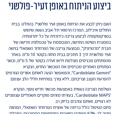
ביצוע הניתוח באופן זעיר-פולשני
האם ניתן לבצע את הניתוח באופן זעיר פולשני? בהחלט. בבית
החולים איכילוב, המרכז הרפואי תל-אביב נעשה שימוש
בטורקוסקופיה לביצוע צריבה כירורגית על כל יתרונותיה.
במסגרת השיטה החדשה, המבוססת על טכנולוגיה חדישה של
חברת "מדטרוניק", מבוצעת צריבה של הפרוזדור השמאלי בגישה
זעיר פולשנית דרך 3 חתכים בבית החזה בקוטר 10 מ"מ. באחד
מהפתחים מכניסים מצלמת וידאו זעירה בקוטר של 5 מ"מ, ובשני
הפתחים האחרים מכניסים את המכשור החדש, הנקרא
"Cardioblate Gemini", והמאפשר הגעה לאותם אזורים הגורמים
להפרעת הקצב וצריבתם, ללא צורך בפתיחת חללי הלב עצמם.
השלמת הצריבה נעשית באמצעות מכשור חדיש נוסף, הנקרא
'Cardioblate MAPS', בעזרתו מזהים מוקדים חשמליים עצמוניים
לא רצויים, ואותם צורבים בדיוק רב.
סיום הטיפול כולל כריתה של אוזנית הפרוזדור השמאלי, המהווה
מקור לכ-97% ממוקדי היווצרות התסחיפים המסוכנים. התהליך