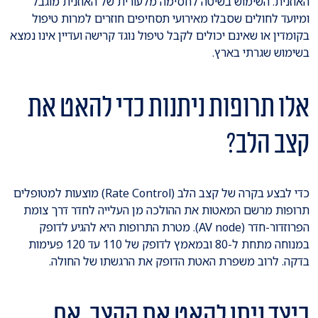
האוזנית. השימוש בשיטה לחסימה מלעורית של האוזנית מוגבל
ומיועד לחולים שסבלו מאירועי תסחיפים חוזרים למרות טיפול
בקומדין או שאינם יכולים לקבל טיפול נוגד קרישה ועדיין אינו נמצא
בשימוש שגרתי בארץ.
אלו תרופות ניתנות כדי להאט את
קצב הלב?
כדי לבצע בקרה של קצב הלב (Rate Control) מוצעות למטופלים
תרופות מרשם המאטות את ההולכה מן העלייה לחדר דרך צומת
הפרוזדור-חדר (AV node). מטרת התרופות היא להגיע לדופק
במנוחה מתחת ל-80 ובמאמץ לדופק של 110 עד 120 פעימות
בדקה. לרוב משפרת האטת הדופק את הרגשתו של החולה.
כיצד ניתן להאט את הקצב, אם