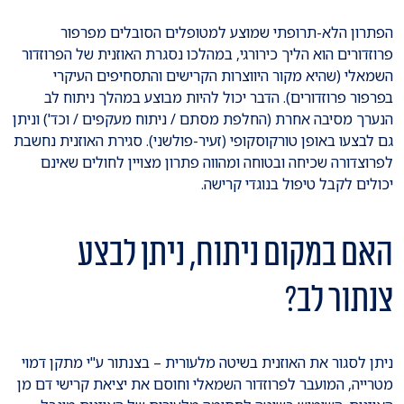
הפתרון הלא-תרופתי שמוצע למטופלים הסובלים מפרפור
פרוזדורים הוא הליך כירורגי, במהלכו נסגרת האוזנית של הפרוזדור
השמאלי (שהיא מקור היווצרות הקרישים והתסחיפים העיקרי
בפרפור פרוזדורים). הדבר יכול להיות מבוצע במהלך ניתוח לב
הנערך מסיבה אחרת (החלפת מסתם / ניתוח מעקפים / וכד') וניתן
גם לבצעו באופן טורקוסקופי (זעיר-פולשני). סגירת האוזנית נחשבת
לפרוצדורה שכיחה ובטוחה ומהווה פתרון מצויין לחולים שאינם
יכולים לקבל טיפול בנוגדי קרישה.
האם במקום ניתוח, ניתן לבצע
צנתור לב?
ניתן לסגור את האוזנית בשיטה מלעורית – בצנתור ע"י מתקן דמוי
מטרייה, המועבר לפרוזדור השמאלי וחוסם את יציאת קרישי דם מן