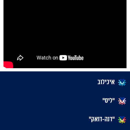
איכילוב
"ליס"
"דנה-דואק"