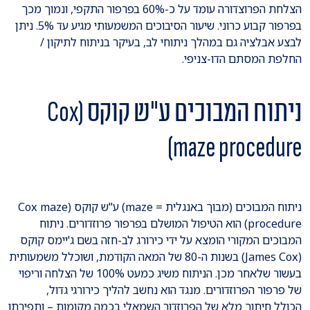
הצלחת הפרוצדורה עומד על כ-60% בפרפור התקפי, ונמוך מכך
בפרפור קבוע כרוני. שיעור הסיבוכים המשמעותי מגיע עד 5%. ניתן
לבצע אבלציה גם במהלך ניתוחי לב, בעיקר בניתוח לתיקון /
החלפת המסתם הדו-צניפי.
ניתוח המבוכים ע"ש קוקס (Cox
maze procedure)
ניתוח המבוכים (מבוך באנגלית = maze) ע"ש קוקס (Cox maze
procedure) הוא הטיפול המושלם בפרפור פרוזדורים. ניתוח
המבוכים המקורי הומצא על ידי כירורג לב-חזה בשם ג'יימס קוקס
(James Cox) בשנות ה-80 של המאה הקודמת, ושוכלל משמעותית
בעשור שלאחר מכן. הניתוח משיג כמעט 100% של הצלחה וריפוי
של פרפור הפרוזדורים. מנגד הוא נחשב להליך כירורגי גדול,
הכולל חיתוך מלא של הפרוזדור השמאלי בכמה מקומות – ותפירתו