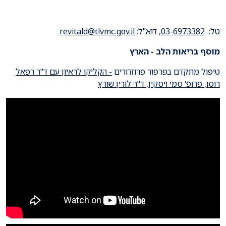
טל:
03-6973382
, דוא"ל:
revitald@tlvmc.gov.il
מוסף בריאות הלב - הארץ
טיפול מתקדם בפרפור פרוזדורים
- הקליקו לראיון עם ד"ר רפאל
רוסו, פרופ' סמי ויסקין, ד"ר לורין שורץ