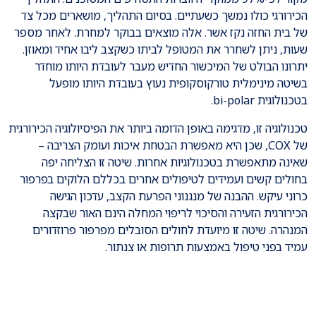
הכירורגי כולו נמשך כשעתיים. בסיום התהליך, מושארים מכל צד
של בית החזה נקז אשר. אלה מוצאים בבוקר למחרת. לאחר מספר
שעות, ניתן לשחרר את המטופל לביתו כשקצב ליבו אחיד ומאוזן.
יתרונו הבולט של המיכשור החדיש מעבר לעובדת היותו מוחדר
בשיטה מינימלית טורקוסקופית נעוץ בעובדת היותו מופעל
בטכנולוגית bi-polar.
טכנולוגיה זו, מדגימה באופן הדומה ביותר את הפיסיולוגיה הכירורגית
של COX, שכן היא מאפשרת הבטחת איכות ועומק הצריבה –
שאינה מתאפשרת בטכנולוגיות אחרות. שיטה זו הצליחה יפה
בחולים קשים ועמידים לטיפולים אחרים בכללם הלוקים בפרפור
כרוני עיקש. ההבנה של מנגנוני הפרעת הקצב, עדכון הגישה
הכירורגית הזעירה והסיכוי לריפוי המחלה הינם האור שבקצה
המנהרה. שיטה זו מיועדת לחולים הסובלים מפרפור פרוזדורים
עמיד בפני טיפול באמצעות תרופות או צנתור.