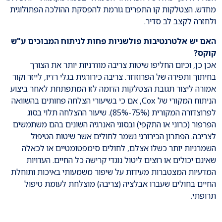
מחדש. הצטלקות קו התפרים גורמת להפסקת ההולכה הפתולוגית
ולחזרה לקצב לב סדיר.
האם יש אלטרנטיבות פולשניות פחות לניתוח המבוכים ע"ש
קוקס?
אכן כן, וכיום החליפו שיטות צריבה מודרניות יותר את הצורך
בחיתוך ותפירה של הפרוזדור. צריבה כירורגית בגלי רדיו, לייזר וקור
אמורה ליצור תגובת הצטלקות הדומה לזו המתפתחת לאחר ביצוע
הניתוח המקורי של Cox, אם כי בשיעורי הצלחה פחותים בהשוואה
לפרוצדורה המקורית (75%-85%). שיעור ההצלחה תלוי בסוג
הפרפור (כרוני או התקפי) ובסוגי האנרגיה השונים בהם משתמשים
לצריבה. הפתרון הכירורגי נשמר לחולים אשר שיטות הטיפול
השמרניות יותר כשלו אצלם, לחולים סימפטומטיים או לכאלה
שאינם יכולים או רוצים ליטול נוגדי קרישה כל החיים. העדויות
המדעיות המצטברות מעידות על שיפור משמעותי באיכות ותוחלת
החיים בחולים שעברו אבלציה (צריבה) מוצלחת לעומת טיפול
תרופתי.