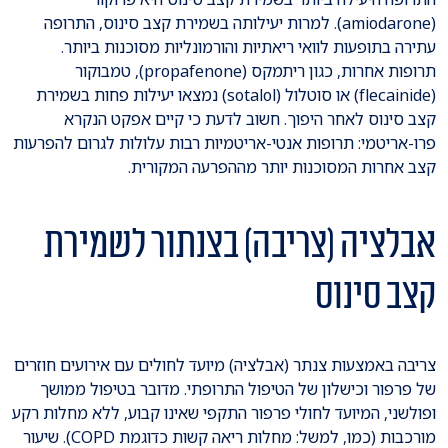
(amiodarone). למרות יעילותה בשמירת קצב סינוס, התרופה
עתירה בתופעות לוואי ריאתיות והורמונליות מסוכנות ביותר.
תרופות אחרות, כגון ריתמקס (propafenone), טמבוקור
(flecainide) או סוטלול (sotalol) נמצאו יעילות פחות בשמירת
קצב סינוס לאחר היפוך. חשוב לדעת כי קיים אפקט הנקרא
פרו-אריטמי: תרופות אנטי-אריטמיות רבות עלולות לגרום להפרעות
קצב אחרות המסוכנות יותר מההפרעה המקורית.
אבלציה (צריבה) בצנתור לשמירת
קצב סינוס
צריבה באמצעות צנתר (אבלציה) מיועד לחולים עם אירועים חוזרים
של פרפור וכישלון של הטיפול התרופתי. מדובר בטיפול ממושך
ופולשני, המיועד לחולי פרפור התקפי שאינו קבוע, ללא מחלות רקע
מורכבות (כמו, למשל: מחלות ריאה קשות כדוגמת COPD). שיעור