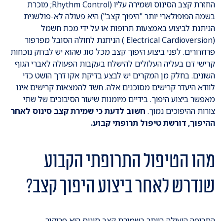
החזרת קצב הסינוס ושמירה עליו (Rhythm Control; מוכרת
בשמה הפופולארי יותר "היפוך קצב") היא פעולה לא-פולשנית
הניתנת לביצוע באמצעות תרופות או על ידי מכת חשמל
(Electrical Cardioversion ) הניתנת לחולה הסובל מפרפור
פרוזדורים. לפני ביצוע היפוך קצב מכל סוג שהוא יש לבדוק נוכחות
קרישי דם בעליה העלולים להישלח בעקבות הפעולה לאברי הגוף
השונים. בחלק מן המקרים יש לבצע בדיקת אקו דרך הושט כדי
לוודא היעדר קרישים מסוכנים אלה. חשד להמצאות קרישים אינו
מאפשר ביצוע היפוך. בידיים מיומנות שיעור הסיבוכים של שתי
צורות ההיפוכים נמוך.
חשוב לדעת כי שמירת קצב סינוס לאחר
ההיפוך, דורשת טיפול תרופתי קבוע.
מהו הטיפול התרופתי הקבוע
שנדרש לאחר ביצוע היפוך קצב?
התרופה היעילה ביותר בשמירת קצב סינוס היא פרוקור