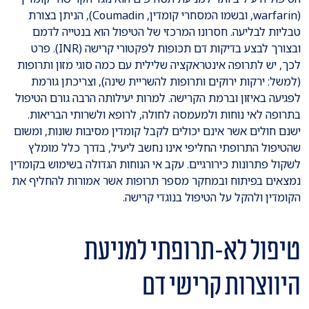
(warfarin, ובשמו המסחרי קומדין, Coumadin), הניתן בצורת
טבליות לבליעה. חסרונו המרכזי של הטיפול הוא בנטייה לדמם
ובצורך לבצע בדיקות דם תכופות לפקטורי קרישה (INR). פרט
לכך, יש לתרופה אינטראקציה שלילית עם כמה סוגי מזון ותרופות
(למשל: ירקות ירוקים ותרופות להשריית שינה), וצריכתן גורמת
לפגיעה באיזון וברמת הקרישה. למרות יעילותה הרבה גורם הטיפול
בתרופה לאי נוחות ולמעמסה לחולה, לרופא ולשרותי הבריאות.
ישנם חולים אשר אינם יכולים לקבל קומדין מסיבות שונות, ומשום
שהטיפול התרופתי החליפי אינו נחשב ליעיל, בדרך כלל מומלץ
לשקול פתרונות כירורגיים. עקב אי הנוחות הגדולה בשימוש בקומדין
נמצאים בפיתוח ובמחקר מספר תרופות אשר אמורות להחליף את
הקומדין ולהקל על הטיפול בנוגדי קרישה.
טיפול לא-תרופתי למניעת
היווצרות קרישי דם