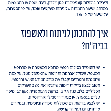
ולירידה ביכולות קוגניטיביות כגון זיכרון, ריכוז, שפה או התמצאות
במרחב. שיעור התמותה של ניתוח מעקפים עומד, על פי הספרות,
על שיעור של כ- 1%.
איך להתכונן לניתוח ולאשפוז
בביה"ח?
יש להצטייד בסיכום רפואי מרופא המשפחה או מהרופא
המטפל, שכולל אבחנות ותרופות שהמטופל נוטל, על מנת
שהמנתח והמרדים יקבלו את מירב המידע האישי והרפואי.
חשוב לבצע בדיקות דימות שידגימו את מצב העורקים
הכליליים בלב, כגון א.ק.ג., בדיקת ארגומטריה, אקו לב, מיפוי
טליום במאמץ, או צנתור וירטואלי (קרדיוסקן).
יש לבצע בדיקות דם שכוללות ספירה וביוכימיה, ובמקרים
מיוחדים גם תפקודי קרישה.