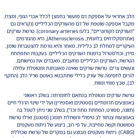
הלב אחראי על אספקת דם מועשר בחמצן לכלל אברי הגוף, ומצדו,
מקבל אספקה שוטפת של דם מהעורקים הכליליים (נקראים גם
"העורקים הקורונריים"; בלעז coronary arteries). טרשת עורקים
(אתרוסקלרוזיס בלועזית, Atherosclerosis), היא מהגורמים
העיקריים למחלת לב כלילית, מאחר והיא גורמת להצטברות שומן,
סידן, וכולסטרול בדפנות העורקים הכליליים. בעקבות התפתחת
הטרשת, העורקים הכליליים מתעבים, מאבדים את גמישותם,
ונעשים צרים. טרשת עורקים שאינה מאובחנת ומטופלת עלולה
לגרום לחסימה של עורק כלילי שתתבטא באוטם שריר הלב (התקף
לב), שבץ מוחי ומוות.
טרשת עורקים מטופלת בהתאם לחומרתה: בשלב ראשוני
באמצעים תרופתיים (סטטינים ואספירין) ועל ידי שינוי הרגלי חיים
(תזונה, ספורט, הפחתת מתח וכד'); בשלב שני ניתן לטפל בה
באמצעות צנתור לב טיפולי והשתלת תומכן (סטנט); ואילו טרשת
מפושטת וקשה מחייבת, על פי רוב, ביצוע של ניתוח מעקפים
(CABG). ניתוח מעקפים מבוצע גם במקרים של טרשת שכוללת