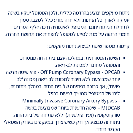
ניתוח מעקפים יבוצע בהרדמה כללית, ולכן המטופל ישקע בשינה
עמוקה לאורך כל הניתוח, ולא יהיה מודע כלל למצבו. סמוך
לתחילת הניתוח יחובר המטופל לאינפוזיה דרכה יזליף המרדים
חומרי הרגעה על מנת לסייע למטופל להפחית את תחושת החרדה.
קיימות מספר שיטת לביצוע ניתוח מעקפים:
השיטה המסורתית, במהלכה עצם בית החזה מנוסרת,
והמטופל מחובר למכונת לב-ריאה.
Off Pump Coronary Bypass - OPCAB - זוהי שיטה חדשה
יותר שמבוצעת ללא חיבור למכונת לב ריאה (מכונה 'לב
פועם'), אך כרוכה בפתיחה של בית החזה. במהלך ניתוח זה,
ליבו של המטופל ממשיך לפעום כרגיל.
Minimally Invasive Coronary Artery Bypass -
MIDCAB – שיטה חדשנית ביותר שמבוצעת בגישה
טורקוסקופיה (זעיר פולשנית), ללא פתיחה של בית החזה.
ניתוח זה מבוצע אך ורק כשיש צורך במעקפים בעורק השמאלי
הקדמי היורד.