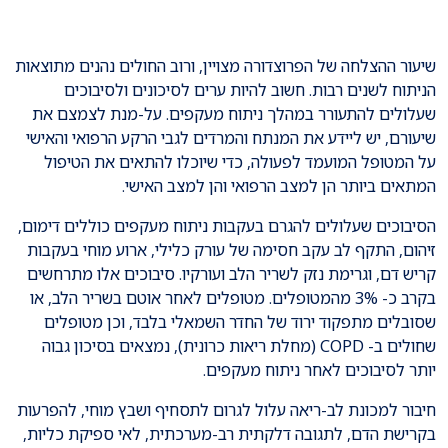
שיעור ההצלחה של הפרוצדורה מצויין, ורוב החולים נהנים מתוצאות
הניתוח לשנים רבות. חשוב להיות ערים לסיכונים ולסיבוכים
שעלולים להתעורר במהלך ניתוח מעקפים. על-מנת לצמצם את
שיעורם, יש ליידע את המנתח והמרדים לגבי הרקע הרפואי והאישי
על המטופל המועמד לפעולה, כדי שיוכלו להתאים את הטיפול
המתאים ביותר הן למצב הרפואי והן למצב האישי.
הסיבוכים שעלולים להגרם בעקבות ניתוח מעקפים כוללים דימום,
זיהום, התקף לב עקב חסימה של עורק כלילי, ארוע מוחי בעקבות
קריש דם, וגרימת נזק לשריר הלב ועורקיו. סיבוכים אלו מתרחשים
בקרב כ- 3% מהמטופלים. מטופלים לאחר אוטם בשריר הלב, או
שסובלים מתפקוד ירוד של החדר השמאלי בלבד, וכן מטופלים
שחולים ב- COPD (מחלת ריאות כרונית), נמצאים בסיכון גבוה
יותר לסיבוכים לאחר ניתוח מעקפים.
חיבור למכונת לב-ריאה עלול לגרום לתסחיף ושבץ מוחי, להפרעות
בקרישת הדם, לתגובה דלקתית רב-מערכתית, לאי ספיקת כליות,