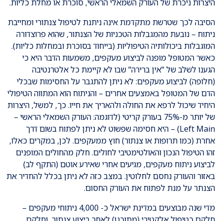
היצרות ניכרת של העורק השמאלי הראשי, סוכרת או מחלת כליות.
הסיבה לכך שטרשת מתקדמת אינה ניתנת לטיפול צנתורי ומחייבת
ניתוח – נובעת מהמגבלות הטכניות של הצנתור, שהוא פרוצדורה
המוגבלות ביכולותיה הטיפוליות (בייחוד בסוכרת ובמחלות כליות).
כאשר המטופל מופנה לביצוע מעקפים, משמעות הדבר היא כי
הגענו לשלב של "אין ברירה" שבו לא קיימת כל אלטרנטיבה
(חלופה) לביצוע מעקפים: לא ניתן להתגבר על החסימות שבכלי
הדם של המטופל באמצעים אחרים – והניתוח הוא המתווה הטיפולי
היחיד שיכול לרפא את החולה ולהאריך את חייו. כך, למשל, היצרות
של יותר מ-75% בעורק קריטי (לדוגמה: העורק השמאלי הראשי –
Left Main) – היא חסימה שפשוט לא ניתן לפתוח בשום דרך
אחרת (כמו תרופות או צנתור) חוץ ממעקפים. לכן, במקרים כאלו,
זהו הטיפול הנכון והאולטימטיבי לחולים. חלק מהחולים המופנים
לביצוע ניתוח מעקפים, מגיעים אחרי שאירע אוטם (התקף לב)
באזור והעורק נחסם לחלוטין. במצב כזה לא ניתן בכלל להחדיר את
הצנתר על מנת לפתוח את העורק החסום.
מדי שנה מבוצעים במדינת ישראל כ- 4,000 ניתוחי מעקפים –
חלקם כטיפול אלקטיבי (מתוכנן) לאחר ביצוע צנתור, וחלקם