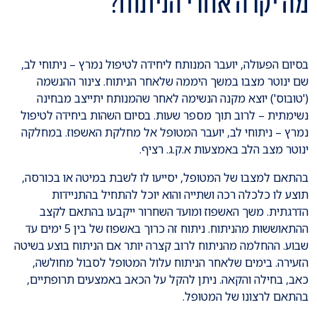
מה יקרה אחרי הניתוח?
בסיום הפעולה, יועבר המנותח ליחידה לטיפול נמרץ – ניתוחי לב,
שם ינוטר מצבו במשך היממה שלאחר הניתוח. צינור ההנשמה
('טובוס') יוצא מקנה הנשימה לאחר שהמנותח יתייצב מבחינה
נשימתית – לרוב תוך מספר שעות. בסיום השהות ביחידה לטיפול
נמרץ – ניתוחי לב, יועבר המטופל אל מחלקת האשפוז. במחלקה
ינוטר מצב הלב באמצעות א.ק.ג. רציף.
בהתאם למצבו של המטופל, יסייעו לו לשבת במיטה או בכורסה,
תוצע לו כלכלה רכה ושתייה והוא יוכל להתחיל בהתניידות
הדרגתית. משך האשפוז ומועד השחרור ייקבעו בהתאם לקצב
ההתאוששות מהניתוח. ניתוח זה כרוך באשפוז של בין 5 ימים עד
שבוע. ההחלמה מהניתוח לרוב קצרה יותר אם הניתוח בוצע בשיטה
הזעירה. בימים שלאחר הניתוח עלול המטופל לסבול מחולשה,
כאב, בחילה והקאה. ניתן להקל על הכאב באמצעים תרופתיים,
בהתאם לרצונו של המטופל.