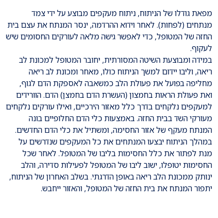
מפאת גודלו של הניתוח, ניתוח מעקפים מבוצע על ידי צמד
מנתחים (לפחות). לאחר וידוא ההרדמה, ינסר המנתח את עצם בית
החזה של המטופל, כדי לאפשר גישה מלאה לעורקים החסומים שיש
לעקוף.
במידה ומבוצעת השיטה המסורתית, יחובר המטופל למכונת לב
ריאה, וליבו יידום למשך הניתוח כולו, מאחר ומכונת לב ריאה
מחליפה בפועל את פעולת הלב כמשאבה לאספקת הדם לגוף,
ואת פעולת הראות בחמצון (העשרת הדם בחמצן) הדם. הוורידים
למעקפים נלקחים בדרך כלל מאזור הירכיים, ואילו עורקים נלקחים
מעורקי השד בבית החזה. באמצעות כלי הדם החלופיים בונה
המנתח מעקף של אזור החסימה, ומשתיל את כלי הדם החדשים.
במהלך הניתוח יבצעו המנתחים את כל המעקפים שנדרשים על
מנת לפתור את כלל החסימות בליבו של המטופל. לאחר שכל
החסימות יטופלו, ישוב ליבו של המטופל לפעילות סדירה, והלב
ינותק ממכונת הלב ריאה באופן הדרגתי. בשלב האחרון של הניתוח,
יתפור המנתח את בית החזה של המטופל, והאזור ייחבש.