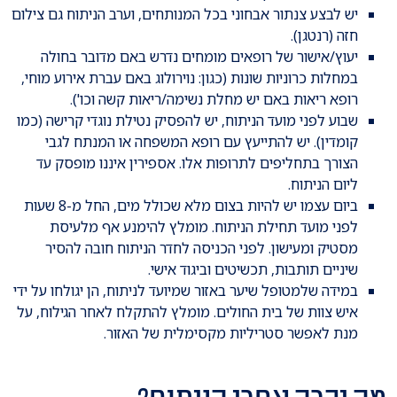
יש לבצע צנתור אבחוני בכל המנותחים, וערב הניתוח גם צילום
חזה (רנטגן).
יעוץ/אישור של רופאים מומחים נדרש באם מדובר בחולה
במחלות כרוניות שונות (כגון: נוירולוג באם עברת אירוע מוחי,
רופא ריאות באם יש מחלת נשימה/ריאות קשה וכו').
שבוע לפני מועד הניתוח, יש להפסיק נטילת נוגדי קרישה (כמו
קומדין). יש להתייעץ עם רופא המשפחה או המנתח לגבי
הצורך בתחליפים לתרופות אלו. אספירין איננו מופסק עד
ליום הניתוח.
ביום עצמו יש להיות בצום מלא שכולל מים, החל מ-8 שעות
לפני מועד תחילת הניתוח. מומלץ להימנע אף מלעיסת
מסטיק ומעישון. לפני הכניסה לחדר הניתוח חובה להסיר
שיניים תותבות, תכשיטים וביגוד אישי.
במידה שלמטופל שיער באזור שמיועד לניתוח, הן יגולחו על ידי
איש צוות של בית החולים. מומלץ להתקלח לאחר הגילוח, על
מנת לאפשר סטריליות מקסימלית של האזור.