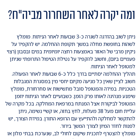
ומה יקרה לאחר השחרור מביה"ח?
ניתן לשוב בהדרגה לשגרה כ-3 שבועות לאחר הניתוח. מומלץ
לשהות בחופשת מחלה במשך תקופת ההחלמה. יש להקפיד על
ניקיון מרבי של האזור באמצעות רחצה יומיומית במים ובסבון (רצוי
פעמיים ביום), וחשוב להקפיד על נטילת הטיפול התרופתי שניתן
למטופל לאחר הניתוח.
תהליך ההחלמה יסתיים בדרך כלל כ-6 שבועות לאחר הפעולה.
חשוב לציין שאין כל מניעה מקיום יחסי מין במסגרת המגבלות
הטכניות. במידה והמטופל סובל מתשישות או סחרחורת, מומלץ
שימנע מנהיגה לאותו פרק הזמן. כשבועיים לאחר הניתוח יוזמן
המטופל לביקורת אצל המנתח במרפאת המחלקה. בכל מקרה של
עליית חום מעל 38 מעלות, לחץ בחזה, או קשיי נשימה, ניתן
להתקשר למחלקה ולהתייעץ עם הרופא התורן. במידת הצורך, יש
לפנות לחדר המיון לצורך המשך בירור.
מומלץ להצטרף לתכנית שיקום לחולי לב, שנערכת בבתי מלון או