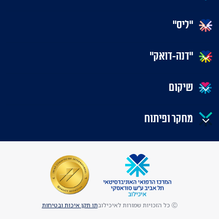
"ליס"
"דנה-דואק"
שיקום
מחקר ופיתוח
Ⓒ כל הזכויות שמורות לאיכילוב
תו תקן איכות ובטיחות