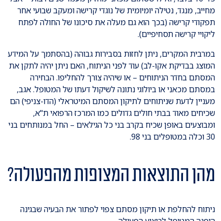
מחייב, מנגד, נטילה יומיומית של נוגדי קרישה ומעקב שבועי אחר
תפקודי קרישה (בכך הוא גם מעלה את סיכונו של החולה לפתח
ליקויי קרישה תסחיפיים).
במרבית המקרים, ניתן לחזות בסבירות גבוהה (בהסתמך על המידע
המוצג בבדיקת אקו-לב) עוד לפני הניתוח, האם ניתן יהיה לתקן את
המסתם בחדר הניתוחים – או שיהיה צורך להחליפו. הבחירה
במסתם מכאני או ביולוגי נתונה לשיקול דעתו של המטופל. אגב,
מעניין לדעת שניתוחים לתיקון המסתם המיטראלי (הדו-צניפי) הם
שכיחים מאוד בבתי חולים גדולים כמו המרכז הרפואי ת"א,
ומבוצעים באופן שכיח בקרב בני כל הגילאים – החל במנותחים בני
30 וכלה במטופלים בני 98.
מהן התוצאות המצופות מהפעולה?
ניתוח להחלפת או תיקון מסתם צפוי לפתור את הבעיה שבגינה