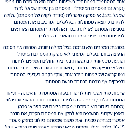
אחד המסתמים המנותחים בשכיחות גבוהה הוא המסתם הדו-צניפי
(נקרא גם המסתם המיטרלי - המסתם בין עלייה שמאל לחדר
שמאל בלב). אי ספיקה מיטרלית (סגירה לקויה של המסתם) עלולה
להיגרם כתוצאה מפתולוגיה בעלעלים המרכיבים את המסתם,
בטבעת המסתם (אנולוס), בכורדאה (מיתרי המסתם האחראים
לפתיחתו) או בשרירי המסתם (השריר הפפילרי).
במרבית המקרים היא נגרמת בשל מחלה ניוונית, המהווה את הסיבה
הנפוצה ביותר בעולם המערבי לאי ספיקת המסתם המיטרלי
ופוגעת משמעותית בתפקודו. במרבית החולים המגיעים לניתוח
בשל אי ספיקה של המסתם, מאובחנים הארכה של מיתרי המסתם
ו/או קריעה של לפחות מיתר אחד, עודף רקמה בעלעלי המסתם
ולפרקים אף נגרמת הרחבת טבעת המסתם.
קיימות שתי אפשרויות לריפוי הבעיה המסתמית: הראשונה – תיקון
המסתם הלבבי; השנייה – החלפתו במסתם תותב מכאני או ביולוגי
(מסתם ביולוגי הוא מסתם שמקורו בליבם של חזיר או פרה).
באופן עקרוני, ההעדפה היא לתקן את המסתם הקיים, אם הדבר
אפשרי מבחינה טכנית. זאת משום שמסתם ביולוגי מחזיק מעמד
10-15 בלבד, ואילו שסתום מכאני מחזיק מעמד שנים רבות – אבל