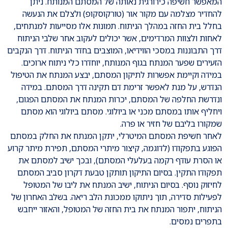
המאפשר חשיפה כירורגית נאותה של המסתם המנותח. ניתן
להחדיר מצלמה עם מקור אור (טורקוסקופ) ולצלם את הנעשה
בחלל בית החזה במהלך הניתוח. תמונות אלו מסייעות למנתחים,
לאחות ולצוות המרדימים, אשר יכולים לעקוב אחר שלבי הניתוח
דרך התבוננות במסכי הווידיאו, המוצבים בחדר הניתוח. דרך הנקבים
הזעירים שפער המנתח בגוף המנותח, יוחדרו כלי ניתוח ארוכים.
במידה וקיימת אפשרות לתיקון המסתם, יבצע המנתח את הטיפול
הנדרש, על מנת לאפשר זרימת דם תקינה דרך המסתם. במידה
ונדרשת החלפה של המסתם, יכרות המנתח את המסתם הפגום,
ויחליף אותו במסתם מכני או ביולוגי. מסתם ביולוגי הוא מסתם
שמקורו בליבם של חזיר או פרה.
לאחר חשיפת המסתם המיטרלי, יתקן המנתח את החלק במסתם
הפוגע בתפקודו (לדוגמה, קיצור מיתרי המסתם, תפירת מיתר קרוע
או הסרת עודף רקמה בעלעלי המסתם), ובכך ישיב למסתם את
תפקודו התקין. בסיום התיקון תותקן טבעת דקרון סביב המסתם
לחיזוק נוסף. בסיום הניתוח, ישיב המנתח את ליבו של המטופל
לפעילות סדירה, תוך ניתוקו ממכונת הלב ריאה. בשלב האחרון של
הניתוח, יתפור המנתח את בית החזה של המטופל, והאזור ייחבש
בתפרים נמסים.