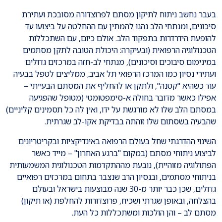
בעבר נחשב ניתוח לתיקון מסתם לפרוצדורה מסובכת ועתירת
סיכונים, ומנתחי הלב נהגו להמתין עם ההחלטה על ביצועו עד
להופעת הידרדרות בתפקוד הלב. אולם כיום, עם השתכללות
הטכנולוגיה הרפואית (ובעיקרה: היכולת הטובה לתקן מסתמים
במינימום סיבוכים וסיכונים), מנתחי לב-חזה במרכזים גדולים
ועתירי נסיון כמו המרכז הרפואי תל אביב, ממליצים לטפל בבעיה
עוד כשהיא "קטנה", ולתקן או להחליף את המסתם הבעייתי –
אפילו כאשר מדובר בחולה א-סימפטומטי (מטופל שהפגיעה
במסתם הלב שלו לא מורגשת על ידו, ואין לה כל תסמינים קליניים)
שהבעיה בשסתום שלו זוהתה בבדיקת אקו-לב שגרתית.
השינוי ההדרגתי שחל בעולם הרפואה באינדיקציות ובקריטריונים
לביצוע ניתוחי מסתם (במקום "ברגע האחרון" – מייד כאשר
הפתולוגיה מזוהיית), נובעת מההתקדמות הטכנולוגית המשמעותית
בניתוחי מסתמים, ובנסיון הרב שנצבר בתחום במרכזים רפואיים
גדולים, שכן כבר יותר מ-30 שנה מבוצעות בישראל ובעולם
בהצלחה, ובאופן שגרתי ושכיח, פרוצדורות להחלפת (או תיקון)
מסתם לב – והן הולכות ומשתכללות כל העת.