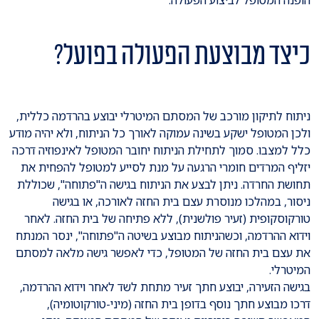
הופנה המטופל לביצוע הפעולה.
כיצד מבוצעת הפעולה בפועל?
ניתוח לתיקון מורכב של המסתם המיטרלי יבוצע בהרדמה כללית,
ולכן המטופל ישקע בשינה עמוקה לאורך כל הניתוח, ולא יהיה מודע
כלל למצבו. סמוך לתחילת הניתוח יחובר המטופל לאינפוזיה דרכה
יזליף המרדים חומרי הרגעה על מנת לסייע למטופל להפחית את
תחושת החרדה. ניתן לבצע את הניתוח בגישה ה"פתוחה", שכוללת
ניסור, במהלכו מנוסרת עצם בית החזה לאורכה, או בגישה
טורקוסקופית (זעיר פולשנית), ללא פתיחה של בית החזה. לאחר
וידוא ההרדמה, וכשהניתוח מבוצע בשיטה ה"פתוחה", ינסר המנתח
את עצם בית החזה של המטופל, כדי לאפשר גישה מלאה למסתם
המיטרלי.
בגישה הזעירה, יבוצע חתך זעיר מתחת לשד לאחר וידוא ההרדמה,
דרכו מבוצע חתך נוסף בדופן בית החזה (מיני-טורקוטומיה),