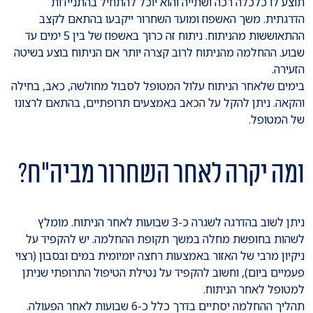
תוצע לו כלכלה רכה ושתייה והוא יוכל להתחיל בהתניידות
הדרגתית. משך האשפוז ומועד השחרור ייקבעו בהתאם לקצב
ההתאוששות מהניתוח. ניתוח זה כרוך באשפוז של בין 5 ימים עד
שבוע. ההחלמה מהניתוח לרוב קצרה יותר אם הניתוח בוצע בשיטה
הזעירה.
בימים שלאחר הניתוח עלול המטופל לסבול מחולשה, כאב, בחילה
והקאה. ניתן להקל על הכאב באמצעים תרופתיים, בהתאם לרצונו
של המטופל.
ומה יקרה לאחר השחרור מביה"ח?
ניתן לשוב בהדרגה לשגרה כ-3 שבועות לאחר הניתוח. מומלץ
לשהות בחופשת מחלה במשך תקופת ההחלמה. יש להקפיד על
ניקיון מרבי של האזור באמצעות רחצה יומיומית במים ובסבון (רצוי
פעמיים ביום), וחשוב להקפיד על נטילת הטיפול התרופתי שניתן
למטופל לאחר הניתוח.
תהליך ההחלמה יסתיים בדרך כלל כ-6 שבועות לאחר הפעולה.