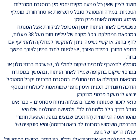
חשוב לציין שאין כל מניעה מקיום יחסי מין במסגרת המגבלות
הטכניות. במידה והמטופל סובל מתשישות או סחרחורת, מומלץ
שימנע מנהיגה לאותו פרק הזמן.
כשבועיים לאחר הניתוח יוזמן המטופל לביקורת אצל המנתח
במרפאת המחלקה. בכל מקרה של עליית חום מעל 38 מעלות,
לחץ בחזה, או קשיי נשימה, ניתן להתקשר למחלקה ולהתייעץ עם
הרופא התורן. במידת הצורך, יש לפנות לחדר המיון לצורך המשך
ברור.
מומלץ להצטרף לתכנית שיקום לחולי לב, שנערכת בבתי מלון או
במרכזי שיקום בתקופה שמייד לאחר הניתוח, ובהמשך במסגרת
מרפאות הקהילה או בתי החולים. במסגרת התכנית יקבל המטופל
הדרכה תזונתית, תכנית אימון גופני שמותאמת ליכולותיו ובנוסף
יבוצע לו מעקב פרטני מדוקדק.
כדאי לזכור שמנותח שעבר בהצלחה ניתוח מסתמים – כבר אינו
סובל בדרך כלל מ"מחלת לב", ולמעשה ההחלמה שלו היא
מהטראומה הניתוחית (החתכים שבוצעו בגופו, השפעת חומרי
ההרדמה, השימוש במכונת לב-ריאה וכדומה) והיא פונקציה של
יכולת הריפוי של גופו.
משך ההחלמה הוא אינדיבידואלי, ותלוי, בין היתר, בכושרו הפיסי של