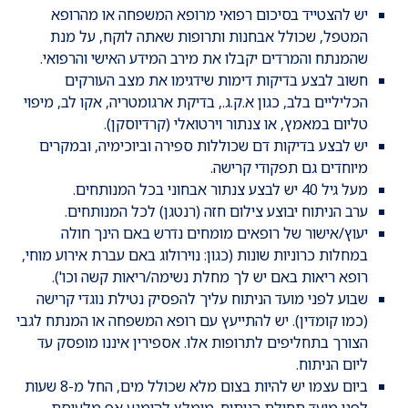
יש להצטייד בסיכום רפואי מרופא המשפחה או מהרופא
המטפל, שכולל אבחנות ותרופות שאתה לוקח, על מנת
שהמנתח והמרדים יקבלו את מירב המידע האישי והרפואי.
חשוב לבצע בדיקות דימות שידגימו את מצב העורקים
הכליליים בלב, כגון א.ק.ג., בדיקת ארגומטריה, אקו לב, מיפוי
טליום במאמץ, או צנתור וירטואלי (קרדיוסקן).
יש לבצע בדיקות דם שכוללות ספירה וביוכימיה, ובמקרים
מיוחדים גם תפקודי קרישה.
מעל גיל 40 יש לבצע צנתור אבחוני בכל המנותחים.
ערב הניתוח יבוצע צילום חזה (רנטגן) לכל המנותחים.
יעוץ/אישור של רופאים מומחים נדרש באם הינך חולה
במחלות כרוניות שונות (כגון: נוירולוג באם עברת אירוע מוחי,
רופא ריאות באם יש לך מחלת נשימה/ריאות קשה וכו').
שבוע לפני מועד הניתוח עליך להפסיק נטילת נוגדי קרישה
(כמו קומדין). יש להתייעץ עם רופא המשפחה או המנתח לגבי
הצורך בתחליפים לתרופות אלו. אספירין איננו מופסק עד
ליום הניתוח.
ביום עצמו יש להיות בצום מלא שכולל מים, החל מ-8 שעות