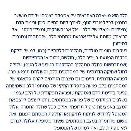
הלב הוא משאבה האחראית על אספקה רצופה של דם מועשר
בחמצן לכלל אברי הגוף, לצורך קיום החיים. כיוון זרימת הדם
(מצידו השמאלי של הלב – אל אבי העורקים; ומצידו הימני – אל
הריאות) מווסת על ידי ארבעת מסתמי הלב, שנפתחים ונסגרים
לסירוגין.
בעקבות מומים מולדים, תהליכים דלקתיים (כמו, למשל: דלקת
פרקים הפוגעת בשריר הלב), חולשה, זיהום או הסתיידויות
(שמתרחשות כחלק מתהליך ההזדקנות הטבעי של הגוף), עלולה
לחול שחיקה הדרגתית של המסתמים בלב, ופעולתם תיפגע. פרט
לפגיעה הדרגתית, קיימים גם מצבים הגורמים להרס פתאומי של
המסתמים בלב. פגיעה בתפקוד התקין של מסתמי הלב משמעותה
פגיעה בזרימת הדם ואספקתו, ופגיעה תפקודית של הלב עצמו.
בשלבים המוקדמים של פגיעה במסתמים, ניתן לעתים לייצב את
המצב באמצעות טיפול תרופתי, אולם ככל שחלה החמרה, עלול
המטופל להידרש לניתוח לתיקון או החלפת המסתם הפגום. זאת
משום שהחמרה במצב המסתמים שאינה מטופלת עלולה לגרום
לאי ספיקת לב, ואף למותו של המטופל.