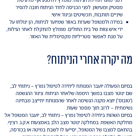
לפני מועד תחילת הניתוח. מומלץ להימנע אף מלעיסת
מסטיק ומעישון. לפני הכניסה לחדר הניתוח חובה להסיר
שיניים תותבות, תכשיטים וביגוד אישי.
במידה ולמטופל שערות באזור שמיועד לניתוח, הן יגולחו על
ידי איש צוות של בית החולים. מומלץ להתקלח לאחר הגילוח,
על מנת לאפשר סטריליות מקסימלית של האזור.
מה יקרה אחרי הניתוח?
בסיום הפעולה יועבר המנותח ליחידה לטיפול נמרץ – ניתוחי לב,
שם ינוטר מצבו במשך היממה שלאחר הניתוח. צינור ההנשמה
('טובוס') יוצא מקנה הנשימה לאחר שהמנותח יתייצב מבחינה
נשימתית – לרוב תוך מספר שעות.
בסיום השהות ביחידה לטיפול נמרץ – ניתוחי לב, יועבר המטופל אל
מחלקת האשפוז. במחלקה ינוטר מצב הלב באמצעות א.ק.ג. רציף.
בהתאם למצבו של המטופל, יסייעו לו לשבת במיטה או בכורסה,