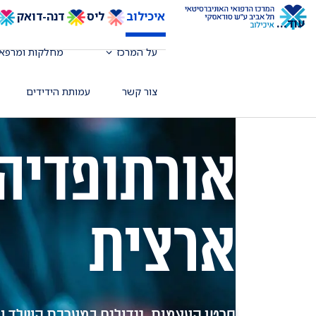
איכילוב
ליס
דנה-דואק
עוד
...
על המרכז
מחלקות ומרפאו
צור קשר
עמותת הידידים
אורתופדיה 
ארצית