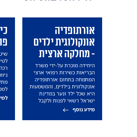
אורתופדיה
כיר
אונקולוגית ילדים
פו
- מחלקה ארצית
לטיפ
היחידה מוכרת על-ידי משרד
רכה
הבריאות כשירות רפואי ארצי
ניוו
המתמחה בתחום אורתופדיה
מתק
אונקולוגית בילדים, והמשמעות
למט
היא שכל ילד ונער במדינת
ומע
למיד
ישראל רשאי לפנות ולקבל
הנית
טיפול במחלקה, ללא קשר
מידע נוסף
למקום מגורים או שייכות
לקופת חולים.