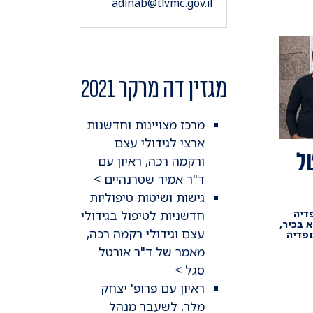
adinab@tlvmc.gov.il
מגזין דה מרקר 2021
מרכז מצויינות וחדשנות
ארצי לגידולי עצם
ל
ורקמה רכה, ראיון עם
ד"ר אמיר שטרנהיים >
גישות ושיטות טיפוליות
חדשניות לטיפול בגידולי
דיה
א בכיר,
עצם וגידולי רקמה רכה,
פדיה
מאמר של ד"ר אורטל
סגל >
ראיון עם פרופ' יצחק
מלר, לשעבר מנהל