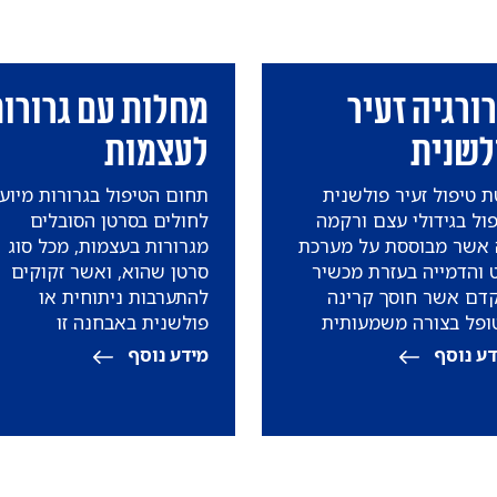
ורגיה זעיר
מחלות עם גרורו
לשנית
לעצמות
שיטת טיפול זעיר פולשנית
תחום הטיפול בגרורות מיוע
ול בגידולי עצם ורקמה
לחולים בסרטן הסובלים
 אשר מבוססת על מערכת
מגרורות בעצמות, מכל סוג
ט והדמייה בעזרת מכשיר
סרטן שהוא, ואשר זקוקים
דם אשר חוסך קרינה
להתערבות ניתוחית או
ופל בצורה משמעותית
פולשנית באבחנה זו
לה את רמת הדיוק במהלך
ע נוסף
מידע נוסף
וח.