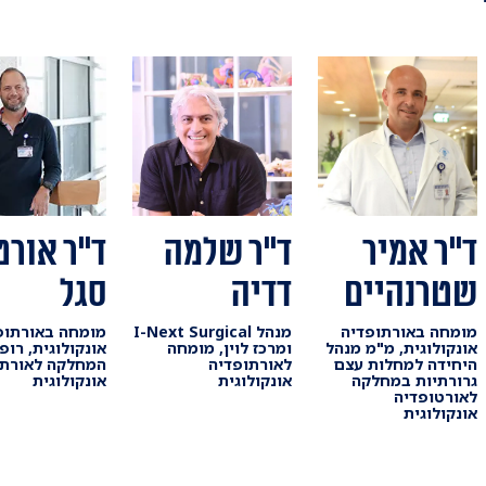
ד"ר שלמה
ד"ר אמיר
ד''ר אורט
דדיה
שטרנהיים
סגל
מנהל I-Next Surgical
מומחה באורתופדיה
מומחה באורתופ
ומרכז לוין, מומחה
אונקולוגית, מ"מ מנהל
אונקולוגית, רופ
לאורתופדיה
היחידה למחלות עצם
המחלקה לאורתו
אונקולוגית
גרורתיות במחלקה
אונקולוגית
לאורטופדיה
אונקולוגית