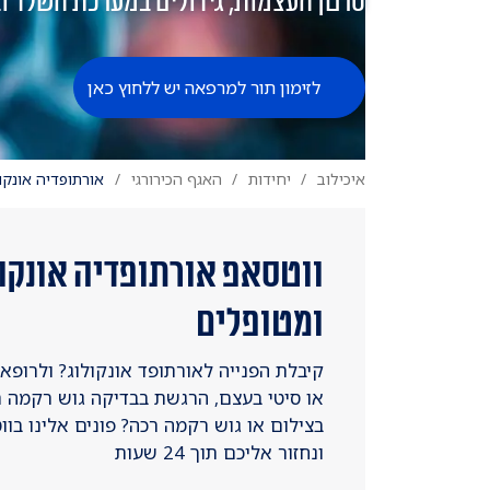
סרטן העצמות, גידולים במערכת השלד ו
לזימון תור למרפאה יש ללחוץ כאן
איכילוב
יחידות
האגף הכירורגי
אורתופדיה אונקו
ווטסאפ אורתופדיה אונקו
ומטופלים
קיבלת הפנייה לאורתופד אונקולוג? ולרופ
או סיטי בעצם, הרגשת בבדיקה גוש רקמה ר
ונחזור אליכם תוך 24 שעות