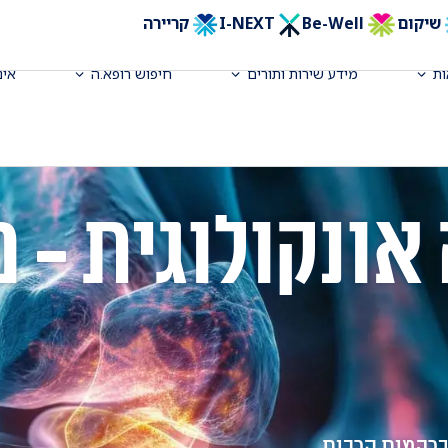
שיקום
Be-Well
I-NEXT
קריירה
ת
מידע שירות ותורים
חיפוש רופא.ה
אינ
אונקולוגית - 