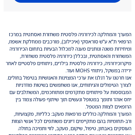
​המערך והמחלקה לכירורגיה פלסטית משחזרת ואסתטית במרכז
הרפואי ת"א ע"ש סוראסקי (איכילוב), מורכבים ממחלקת אשפוז,
ומיחידות משנה ונותנים מענה למכלול הבעיות בתחום הכירורגיה
המשחזרת והאסתטית, ובכללן כירורגיה פלסטית משחזרת,
מיקרוכירורגיה, כירורגיה פלסטית בילדים, ניתוחים פלסטיים לאחר
ירידה במשקל, ניתוחי MOHS ועוד.
אנו חרטנו על דגלנו את ערכי המצוינות והאנושיות בטיפול בחולים.
לצורך הטיפולים והניתוחים, אנו משתמשים בשיטות מודרניות
המבוססות על פיתוחים מתקדמים ומתוחכמים, המשתלבים עם
יחס אוהד ותומך במטופל ונעשים תוך שיתוף פעולה צמוד בין
הרופאים לצוות המטפל.
המערך והמחלקה כוללים מרפאות מעקב: כלליות, מקצועיות,
ורב-תחומיות בהם מתקיימים דיונים משותפים לכל אנשי הצוות
העוסקים באבחון, טיפול, שיקום, מעקב, לווי ותמיכה בחולה.