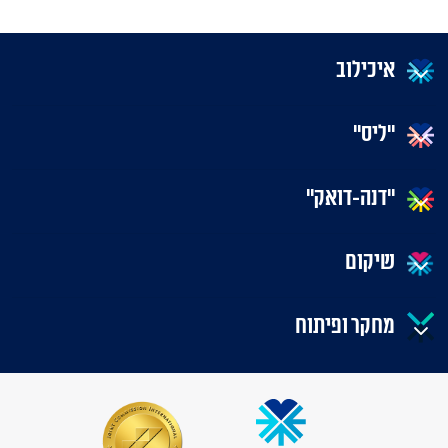
איכילוב
"ליס"
"דנה-דואק"
שיקום
מחקר ופיתוח