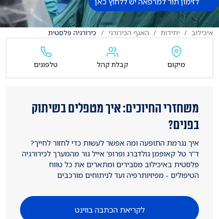
לזימון תור למרפאה יש ללחוץ כאן
איכילוב
יחידות
האגף הכירורגי
כירורגיה פלסטית
מיקום
קבלת קהל
טלפונים
משחזרי החיוכים: איך מטפלים בשיתוק
בפנים?
איך נגרמת התופעה ומה אפשר לעשות כדי לחזור לחייך?
ד"ר טל קאופמן גולדברג ופרופ' אייל גור מהמערך לכירורגיה
פלסטית באיכילוב מסבירים ומתארים את כל טווח
הטיפולים - מפיזיותרפיה ועד לניתוחים מורכבים
לקריאת הכתבה בווינט