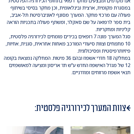
אנו מקדמים ומבצעים מחקר רפואי בתחומי הכירורגיה הפלסטית
במסגרת מקומית, ארצית ובינלאומית, וכן מחקר בסיסי בשיתוף
פעולה עם מרכזי מחקר. המערך מסונף לאוניברסיטת תל-אביב,
בית ספר לרפואה על שם סאקלר, ומשתף פעולה בתכניות הוראה
קליניות ומחקריות.
סגל המערך מונה 7 רופאים בכירים מומחים לכירורגיה פלסטית,
10 מתמחים וצוות סיעודי המורכב מאחות אחראית, סגנית, אחיות,
פיזיותרפיסטית ופסיכולוגית.
במחלקה 18 חדרי אשפוז ובהם 36 מיטות. המחלקה נמצאת בקומה
12 של מגדל האישפוז החדש ע"ש תד אריסון ומציעה למאושפזים
תנאי אשפוז מרווחים ומודרניים.
צוות המערך לכירורגיה פלסטית: