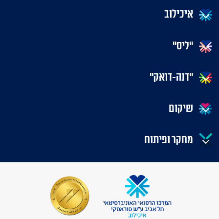
איכילוב
"ליס"
"דנה-דואק"
שיקום
מחקר ופיתוח