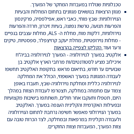
טכנלוגיות שנולדו במעבדות המחקר של המערך.
מגוון הרצאות בנושאים מגוונים בתחום המחלות והבעיות
הנוירולוגיות: שבץ מוחי, כאבי ראש, אפילפסיה, פרקינסון
והפרעות תנועה, טרשת נפוצה, בעיות זיכרון, חרדה והפרעות
נוירולוגיות, דלקות מוח, מחלת ה- ALS, מחלות עצבים בגפיים
- מחלות נוירופטיות, מחלת יעקב קרויצפלד, ספסטיות, טיקים
ורעד ועוד.
הקליקו לצפייה בהרצאות
אלקטיב במערך לנוירולוגיה - המערך לנוירולוגיה בביה"ח
איכילוב מציע לסטודנטים/ות מרחבי הארץ אלקטיב בן
שבועיים עד חודש, בתיאום מראש. בתקופת האלקטיב תחשפו
לעבודה המגוונת במערך האשפוזי, הכולל את המחלקה
לנוירולוגיה כללית ומחלקת נוירולוגיה-שבץ, תעבדו באופן
צמוד עם מתמחה במחלקה, תצטרפו לעבודת הצוות במהלך
היום, תטפלו ותעקבו אחר חולים, תשתתפו בישיבות מקצועיות
ובפעילות האקדמית והקלינית הענפה במערך. האלקטיב
במערך הנוירולוגי מאפשר חשיפה נרחבת לתחום הנוירולוגיה
ולעבודה הקלינית במרפאות ובמחלקה, לצד הכרות טובה עם
צוות המערך, המעבדות וצוות החוקרים.