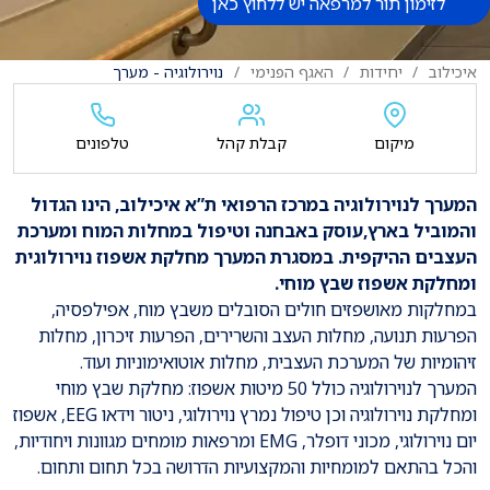
לזימון תור למרפאה יש ללחוץ כאן
איכילוב
יחידות
האגף הפנימי
נוירולוגיה - מערך
מיקום
קבלת קהל
טלפונים
​המערך לנוירולוגיה במרכז הרפואי ת”א איכילוב, הינו הגדול
והמוביל בארץ,עוסק באבחנה וטיפול במחלות המוח ומערכת
העצבים ההיקפית. במסגרת המערך מחלקת אשפוז נוירולוגית
ומחלקת אשפוז שבץ מוחי.
במחלקות מאושפזים חולים הסובלים משבץ מוח, אפילפסיה,
הפרעות תנועה, מחלות העצב והשרירים, הפרעות זיכרון, מחלות
זיהומיות של המערכת העצבית, מחלות אוטואימוניות ועוד.
המערך לנוירולוגיה כולל 50 מיטות אשפוז: מחלקת שבץ מוחי
ומחלקת נוירולוגיה וכן טיפול נמרץ נוירולוגי, ניטור וידאו EEG, אשפוז
יום נוירולוגי, מכוני דופלר, EMG ומרפאות מומחים מגוונות ויחודיות,
והכל בהתאם למומחיות והמקצועיות הדרושה בכל תחום ותחום.