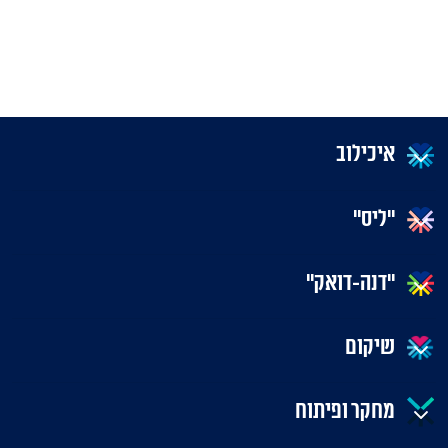
איכילוב
"ליס"
"דנה-דואק"
שיקום
מחקר ופיתוח