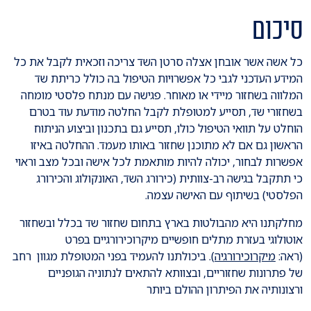
סיכום
כל אשה אשר אובחן אצלה סרטן השד צריכה וזכאית לקבל את כל
המידע העדכני לגבי כל אפשרויות הטיפול בה כולל כריתת שד
המלווה בשחזור מיידי או מאוחר. פגישה עם מנתח פלסטי מומחה
בשחזורי שד, תסייע למטופלת לקבל החלטה מודעת עוד בטרם
הוחלט על תוואי הטיפול כולו, תסייע גם בתכנון וביצוע הניתוח
הראשון גם אם לא מתוכנן שחזור באותו מעמד. ההחלטה באיזו
אפשרות לבחור, יכולה להיות מותאמת לכל אישה ובכל מצב וראוי
כי תתקבל בגישה רב-צוותית (כירורג השד, האונקולוג והכירורג
הפלסטי) בשיתוף עם האישה עצמה.
מחלקתנו היא מהבולטות בארץ בתחום שחזור שד בכלל ובשחזור
אוטולוגי בעזרת מתלים חופשיים מיקרוכירורגיים בפרט
(ראה:
מיקרוכירורגיה
). ביכולתנו להעמיד בפני המטופלת מגוון רחב
של פתרונות שחזוריים, ובצוותא להתאים לנתוניה הגופניים
ורצונותיה את הפיתרון ההולם ביותר