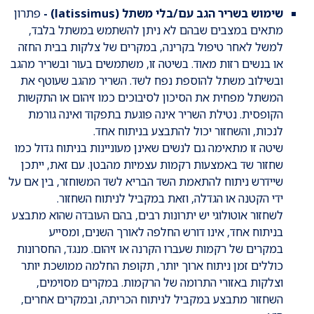
שימוש בשריר הגב עם/בלי משתל (latissimus) -
פתרון
מתאים במצבים שבהם לא ניתן להשתמש במשתל בלבד,
למשל לאחר טיפול בקרינה, במקרים של צלקות בבית החזה
או בנשים רזות מאוד. בשיטה זו, משתמשים בעור ובשריר מהגב
ובשילוב משתל להוספת נפח לשד. השריר מהגב שעוטף את
המשתל מפחית את הסיכון לסיבוכים כמו זיהום או התקשות
הקופסית. נטילת השריר אינה פוגעת בתפקוד ואינה גורמת
לנכות, והשחזור יכול להתבצע בניתוח אחד.
שיטה זו מתאימה גם לנשים שאינן מעוניינות בניתוח גדול כמו
שחזור שד באמצעות רקמות עצמיות מהבטן. עם זאת, ייתכן
שיידרש ניתוח להתאמת השד הבריא לשד המשוחזר, בין אם על
ידי הקטנה או הגדלה, וזאת במקביל לניתוח השחזור.
לשחזור אוטולוגי יש יתרונות רבים, בהם העובדה שהוא מתבצע
בניתוח אחד, אינו דורש החלפה לאורך השנים, ומסייע
במקרים של רקמות שעברו הקרנה או זיהום. מנגד, החסרונות
כוללים זמן ניתוח ארוך יותר, תקופת החלמה ממושכת יותר
וצלקות באזורי התרומה של הרקמות. במקרים מסוימים,
השחזור מתבצע במקביל לניתוח הכריתה, ובמקרים אחרים,