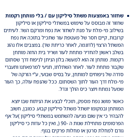
שחזור באמצעות משתל סיליקון עם / בלי מותחן רקמות
שחזור זה מבוסס על שימוש במשתלי סיליקון או סיליקון
בשילוב מי-מלח על מנת לשחזר את נפח ומרקם השד. לעיתים
קרובות, קיים חסר של מעטפת עור שתכיל בתוכה את נפח
המשתל הרצוי (לדוגמה, לאחר כריתת שד). במצבים אלו נהוג
בשלב ראשון להחדיר מתחת לעור ושריר בית החזה מותחן
רקמות. מותחן זה הוא למעשה בלון הניתן לניפוח דרך שסתום
שקבור מתחת לעור. לאחר השתלתו, תגיעי למרפאתנו ותעברי
סדרה של ניפוחים למותחן, על בסיס שבועי, ע"י הזרקה של
מי-מלח דרך העור לתוך השסתום. ככל שהנפח עולה, כך העור
שמעל נמתח ויוצר כיס הולך וגדל.
כאשר מושג נפח מספק, תוכלי לבצע את הניתוח שבו יוצא
המותחן ובמקומו יושתל משתל סיליקון קבוע. כמובן, חשוב
להבהיר כי אין שום מניעה להשתמש במשתלי סיליקון )על אף
הפרסומים מתחילת שנות ה -90 (, ואין כל עדות כי סיליקון
גורם למחלת סרטן או מחלות פרקים בגוף.