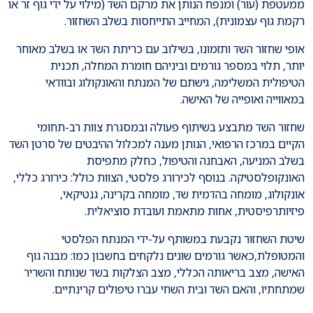
ממעטפת (עור) ומנפח הנותן את מרקם השד (מילוי על ידי גוף זר או
רקמת גוף עצמונית), המחייב התייחסות בשלב השחזור.
אופי שחזור השד ותזמונו, בשילוב עם כריתת השד או בשלב מאוחר
יותר, תלוי במספר גורמים וביניהם חומרת המחלה, תכנית
הטיפולית המשלימה, גישתם של המנתח והאונקולוג ובוודאי
במאווייה ואופייה של האישה.
שחזור השד מתבצע בשיתוף פעולה ובמסגרת צוות רב-תחומי
הקיים במרכז הרפואי, הנותן מענה למכלול ההיבטים של סרטן השד
בשלב המניעה, האבחנה והטיפול, כחלק מתפיסת
האונקופלסטיקה. בנוסף לכירורג פלסטי, הצוות כולל: כירורג כללי,
אונקולוג, מומחה בהדמית שד, מומחה בקרינה, גנטיקאי,
פיזיותרפיסטית, אחות מתאמת ועובדת סוציאלית.
שיטת השחזור נקבעת במשותף על-ידי המנתח הפלסטי
והמטופלת,כאשר גורמים שונים נלקחים בחשבון כמו: מבנה גוף
האישה, מצב בריאותה הכללי, מצב הצלקות בשד שנותח והשריר
שמתחתיו, והאם השד ובית השחי עברו טיפולים קרינתיים.