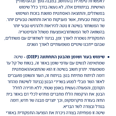
לאפשרות טיפולית בהתחשב במבנה גופך ובהעדפותייך
האישיות. בניתוחים אלה, לא נעשה בדרך כלל שימוש
במשתלים, והתוצאה האסתטית מושגת בזכות השימוש
ברקמות טבעיות, אשר מעניקות מראה ותחושה טבעיים יותר.
שד המשוחזר בשיטה זו נוטה להיראות ולהרגיש טבעי יותר
בהשוואה לשד המשוחזרבאמצעות משתל והסימטריה
התפקודית נשמרת לאורך זמן, בניגוד לשחזורים עם משתלים,
שבהם ייתכנו שינויים משמעותיים לאורך השנים.
שימוש בעור ושומן מהבטן התחתונה (DIEP) -
שיטה
שמתאימה לנשים עם עודפי שומן באזור זה, בטווח של קל עד
משמעותי. יתרון חשוב בשיטה זו הוא שהתוצאההאסתטית
דומה לניתוח מתיחת בטן. בניתוח זה, העור והשומן מועברים
לאזור השד מבלי לפגוע בשרירי הבטן (בניגוד לשיטות מהדור
הקודם), והפעולה נעשית באופן שטחי, ללא חדירה לחלל
הבטן. את הרקמות הללו מחברים מחדש לכלי דם באזור בית
החזה בעזרת מיקרוסקופ, וכך יוצרים מבנה שד חדש, דומה
בגודל ובצורה לשד הבריא.
שיטה זו מפחיתה בצורה ניכרת את הפגיעה התפקודית באזורי