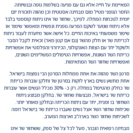
המאיימת על חייה אלא גם עם פגיעה בשלמות גופה ובנשיותה.
החסר הגופני מטיל מום מבחינה אסטטית וכן מהווה תזכורת יום
יומית לנוכחות המחלה. לפיכך, שחזור שד אינו ניתוח קוסמטי בלבד
אלא ניתוח שנועד לשקם הפרעה גופנית ונפשית ומאפשר שימור או
שיפור משמעותי באיכות החיים. כל אישה אשר מיועדת לעבור ניתוח
לכריתת שד או חלק מהשד (גם אם קטן מאד) זכאית לקבל הסבר
ולשקול יחד עם הצוות האונקולוגי, הכירורגי והפלסטי את אפשרויות
כריתת השד השונות, אפשרויות הטיפולים המשלימים השונים,
ואפשרויות שחזור השד המתאימות.
סרטן השד מהווה את אחת ממחלות הסרטן הכי נפוצות בישראל.
אחת מתשע נשים בארץ לוקות בסרטן שד וחלקן עוברות כריתת
שד כחלק מהטיפול במחלה. רק כ- 30% מכלל הנשים אשר עוברות
כריתת שד בישראל, מבצעות שחזור שד. בחלקן מבוצע ניתוח
השחזור בו זמנית, יחד עם ניתוח הכריתה ובחלקן מאוחר יותר.
שכיחות שחזור השד אצל נשים שעברו כריתת שד בישראל דומה
לשכיחות שחזור השד בארה"ב וארצות המערב.
מבחינה רפואית הובהר, מעל לכל צל של ספק, ששחזור שד אינו