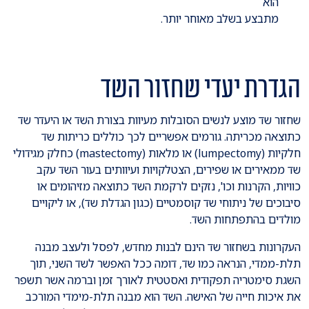
הוא
מתבצע בשלב מאוחר יותר.
הגדרת יעדי שחזור השד
שחזור שד מוצע לנשים הסובלות מעיוות בצורת השד או היעדר שד
כתוצאה מכריתה. גורמים אפשריים לכך כוללים כריתות שד
חלקיות (lumpectomy) או מלאות (mastectomy) כחלק מגידולי
שד ממאירים או שפירים, הצטלקויות ועיוותים בעור השד עקב
כוויות, הקרנות וכו', נזקים לרקמת השד כתוצאה מזיהומים או
סיבוכים של ניתוחי שד קוסמטיים (כגון הגדלת שד), או ליקויים
מולדים בהתפתחות השד.
העקרונות בשחזור שד הינם לבנות מחדש, לפסל ולעצב מבנה
תלת-ממדי, הנראה כמו שד, דומה ככל האפשר לשד השני, תוך
השגת סימטריה תפקודית ואסטטית לאורך זמן וברמה אשר תשפר
את איכות חייה של האישה. השד הוא מבנה תלת-מימדי המורכב