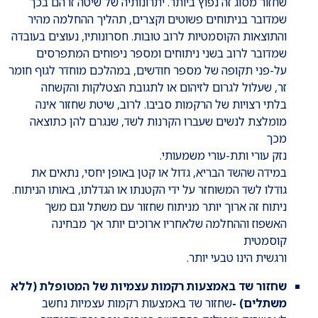
שחזור מסוג זה נפוץ ביותר. יתרונותיה של שיטה זו הם בכך
שמדובר בניתוחים פשוטים וקצרים, תהליך ההחלמה מהיר
והתוצאות הקוסמטיות לרוב טובות. חסרונותיו, נעוצים בעובדה
שמדובר לרוב בשני ניתוחים ומספר ניפוחים המתפרסים
על-פני תקופה של מספר חודשים, במהלכם מוחדר לגוף חומר
זר, שעלול לגרום לזיהום או לתגובת הצטלקות והקשחה
בלתי רצויות של הרקמות סביבו. לרוב, שיטת שחזור אינה
מומלצת לנשים שעברו הקרנות לשד, שנגרם להן כתוצאה
מכך
נזק עורי ותת-עורי משמעותי.
במידה שהשד הבריא, גדול או קטן באופן יחסי, נתאים את
גודלו לשד המשוחזר על ידי הקטנתו או הגדלתו, באותו הניתוח.
ניתוח זה ארוך יותר מניתוח שחזור עם משתל וגם משך
האשפוז וההחלמה שלאחריו ארוכים יותר אך מבחינה
קוסמטית
ורגשית הינו טבעי יותר.
שחזור שד באמצעות רקמות עצמיות של המטופלת (ללא
משתלים) -
שחזור שד באמצעות רקמות עצמיות נחשב