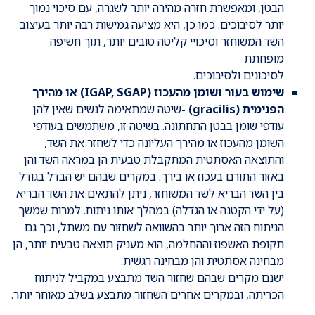
הבטן, ומאפשרת חזרה מהירה יותר לשגרה, עם סיכוי נמוך
יותר לסיבוכים. כמו כן, היא מציעה גמישות רבה יותר בעיצוב
השד המשוחזר וסיכויי קליטה טובים יותר, תוך חשיפה
מופחתת
לסיכונים ולסיבוכים.
שימוש בעור ושומן מהעכוז (IGAP, SGAP) או מהירך
הפנימית (gracilis) -
שיטה שמתאימה לנשים שאין להן
עודפי שומן בבטן התחתונה. בשיטה זו, משתמשים בעודפי
השומן מהעכוז או מהירך העליונה כדי לשחזר את השד,
והתוצאה האסתטית המתקבלת טבעית הן במראה השד והן
באזור התורם בעכוז או בירך. במקרים שבהם יש הבדל בגודל
בין השד הבריא לשד המשוחזר, ניתן להתאים את השד הבריא
(על ידי הקטנה או הגדלה) במהלך אותו ניתוח. למרות שמשך
הניתוח הזה ארוך יותר בהשוואה לשחזור עם משתל, וכך גם
תקופת האשפוז וההחלמה, הוא מעניק תוצאה טבעית יותר, הן
מבחינה אסתטית והן מבחינה רגשית.
ישנם מקרים שבהם שחזור השד מתבצע במקביל לניתוח
הכריתה, ובמקרים אחרים השחזור מתבצע בשלב מאוחר יותר.