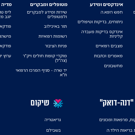
אינדקסים ומידע
מטופלים ומבקרים
מדיה
חפש רופא.ה
שירות ומידע למבקרים
ליס טו
ולמטופלים
יוגב מ
ניתוחים, בדיקות וטיפולים
תור באיכילוב
פודקאס
אינדקס בדיקות מעבדה
קליניות
רשומות רפואיות
מישהו 
מצבים רפואיים
פניות הציבור
פודקאס
מאמרים וכתבות
מוקדי קופות חולים ויק"ר
ערוץ יו
(צה"ל)
מחשבונים
יד שרה - סניף המרכז הרפואי
ת"א
"דנה-דואק"
שיקום
ת, מרפאות ומכונים
גריאטריה
 בריאות הילד.ה
בשבילם