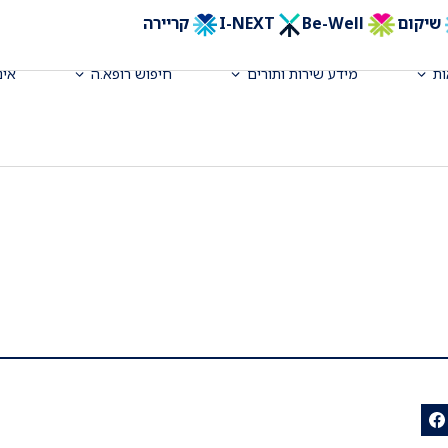
שיקום
Be-Well
I-NEXT
קריירה
ת
מידע שירות ותורים
חיפוש רופא.ה
אינ