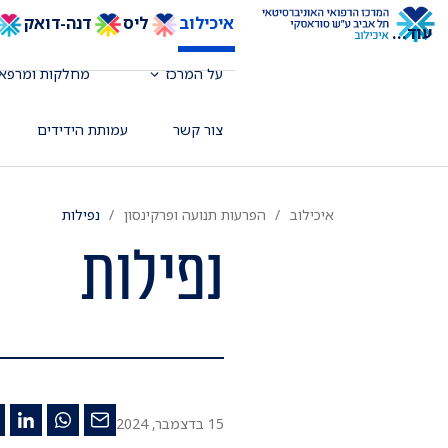
איכילוב
ליס
דנה-דואק
עוד
...
על המרכז
מחלקות ומרפאו
צור קשר
עמותת הידידים
איכילוב
הפרעות תנועה ופרקינסון
נפילות
נפילות
15 בדצמבר, 2024