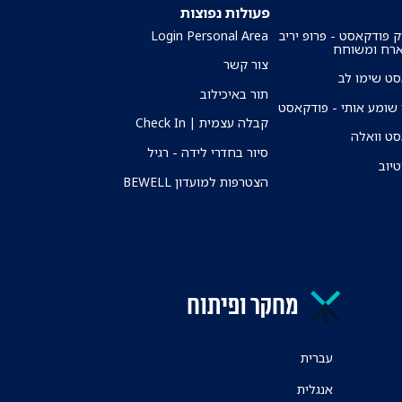
פעולות נפוצות
ק פודקאסט - פרופ יריב
Login Personal Area
ארח ומשוחח
צור קשר
ט שימו לב
תור באיכילוב
שומע אותי - פודקאסט
קבלה עצמית | Check In
ט וואלה
סיור בחדרי לידה - רגיל
טיוב
הצטרפות למועדון BEWELL
מחקר ופיתוח
עברית
אנגלית