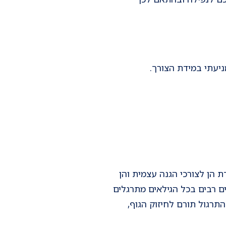
יעתי במידת הצורך.
 אמנות הלחימה הסינית הפופולרית 'טאי צ'י' - Tai Chi", המיועדת הן לצורכי הגנה עצמית והן
ים רבים בכל הגילאים מתרגלים
צי' כאורח חיים. מחקרים הראו שתרגול טאי צ'י יעיל בהפחתת שיעור הנפילות בכ- 40%. התרגול תורם לחיזוק הגוף,