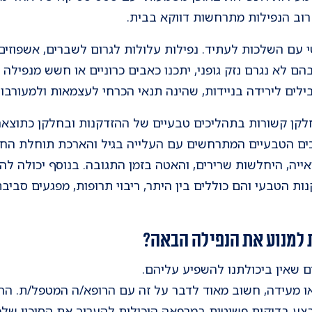
וב הנפילות מתרחשות דווקא בבית.
י עם השלכות לעתיד. נפילות עלולות לגרום לשברים, אשפוזים, 
בהם לא נגרם נזק גופני, יתכנו כאבים כרוניים או חשש מנפילה
ילים לירידה בניידות, שהינה תנאי הכרחי לעצמאות ולמעורבו
חלקן קשורות בתהליכים טבעיים של ההזדקנות ובחלקן כתוצאה
כים הטבעיים המתרחשים עם העלייה בגיל והארכת תוחלת החי
אייה, היחלשות שרירים, והאטה בזמן התגובה. בנוסף יכולה ל
 הטבעי והם כוללים בין היתר, ריבוי תרופות, מפגעים סביבתי
למנוע את הנפילה הבאה?
ים שאין ביכולתנו להשפיע עליהם.
ו מעידה, חשוב מאוד לדבר על זה עם הרופא/ה המטפל/ת. הרו
בצע בדיקות פשוטות במרפאה היכולות להעריך את הסיכון של