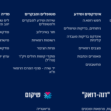
אינדקסים ומידע
מטופלים ומבקרים
מדיה
חפש רופא.ה
שירות ומידע למבקרים
ליס טו
ולמטופלים
יוגב מ
ניתוחים, בדיקות וטיפולים
תור באיכילוב
פודקאס
אינדקס בדיקות מעבדה
קליניות
רשומות רפואיות
מישהו 
מצבים רפואיים
פניות הציבור
פודקאס
מאמרים וכתבות
מוקדי קופות חולים ויק"ר
ערוץ יו
(צה"ל)
מחשבונים
יד שרה - סניף המרכז הרפואי
ת"א
"דנה-דואק"
שיקום
ת, מרפאות ומכונים
גריאטריה