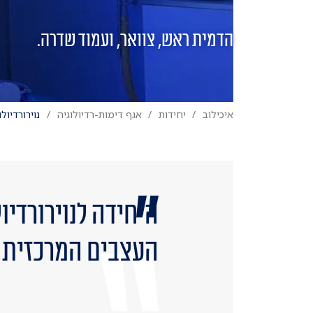
הדמית ראש, צוואר, ועמוד שדרה.
איכילוב
יחידות
אגף דימות-רדיולוגיה
נוירורדיו
היחידה לנוירורדי
העצבים המרכזית ה