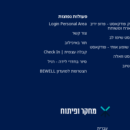
פעולות נפוצות
ק פודקאסט - פרופ יריב
Login Personal Area
ארח ומשוחח
צור קשר
ט שימו לב
תור באיכילוב
שומע אותי - פודקאסט
קבלה עצמית | Check In
ט וואלה
סיור בחדרי לידה - רגיל
טיוב
הצטרפות למועדון BEWELL
מחקר ופיתוח
עברית