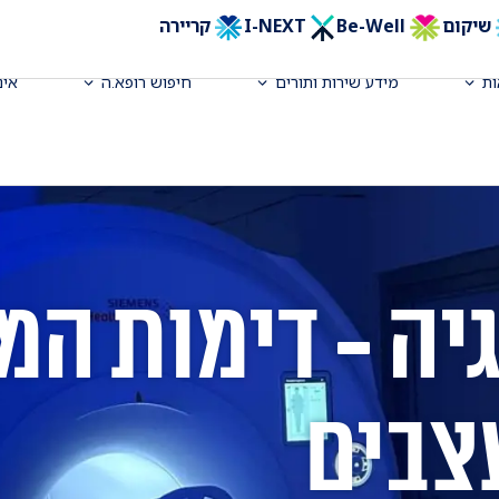
שיקום
Be-Well
I-NEXT
קריירה
ת
מידע שירות ותורים
חיפוש רופא.ה
אינ
גיה - דימות המ
צבים