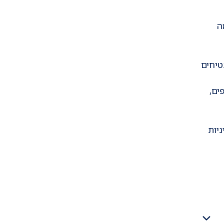
, מה
טיחים
רים דחופים,
יות