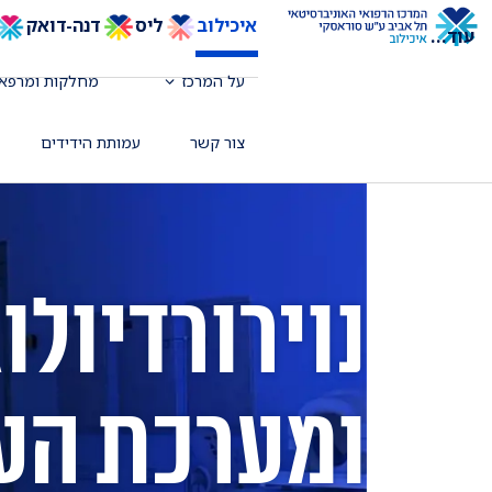
איכילוב
ליס
דנה-דואק
עוד
...
על המרכז
מחלקות ומרפאו
צור קשר
עמותת הידידים
נוירורדיולו
ומערכת הע