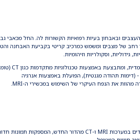
העצבים ובאבחון בעיות רפואיות הקשורות לה. החל מכאבי גב,
ון רחב של מצבים ומשמש כמרכיב קריטי בקביעת האבחנה והטי
ת, גידוליות, וסקולריות וזיהומיות.
ההדמייה בנוירורדיולוגיה היא בעיקרה תלת-מימדית,
מוחשבת), שמשתמשת בקרינה מייננת, וMRI - (דימות תהודה מגנטית), הפועלת באמצעות אנרגיה
– אנו מצוידים במערכות MRI ו-CT מהדור החדש, המספקות תמונות חדו
ור חוויית המטופל.