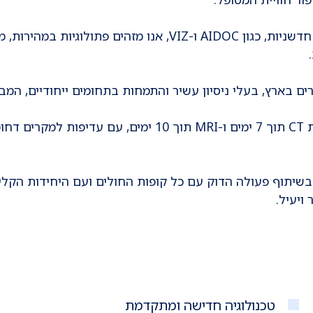
– בעזרת מערכות AI חדשניות, כגון AIDOC ו-VIZ, אנו מזהים פתולוגיות במהירות
רים בארץ, בעלי ניסיון עשיר והתמחות בתחומים ייחודיים, המב
זמינות גבוהה וזמני פענוח קצרים – תוצאות CT תוך 7 ימים ו-MRI תוך 10 ימים, עם עדיפות למק
בשיתוף פעולה הדוק עם כל קופות החולים ועם היחידות הקלינ
ויעיל.
טכנולוגיה חדישה ומתקדמת