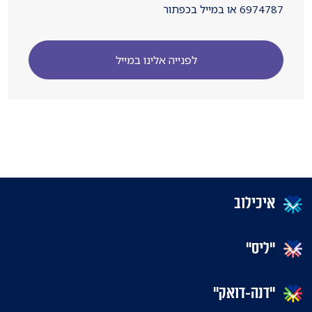
6974787 או במייל בכפתור
לפנייה אלינו במייל
איכילוב
"ליס"
"דנה-דואק"