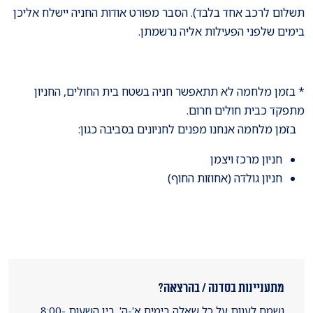
תשלום לרכב אחד בלבד). הסבר מפורט אודות החניה יישלח אליכן
בימים שלפני הפעילות אליה נרשמתן.
* בזמן מלחמה לא תתאפשר חניה בשטח בית החולים, החניון
מתפקד כבית חולים חרום.
בזמן מלחמה אנחנו מפנים לחניונים בסביבה כגון:
חניון מרכז ויצמן
חניון גולדה (אחוזות החוף)
מתעניינות בסדנה / בהרצאה?
נשמח לענות על כל שאלה בימים א'-ה', בין השעות 8:00-