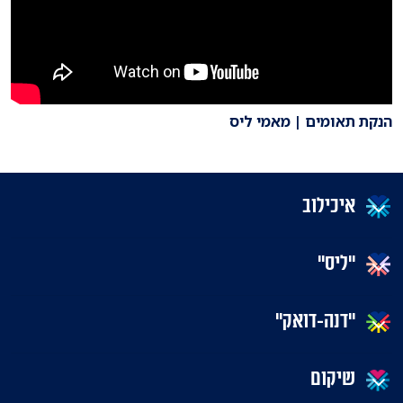
הנקת תאומים | מאמי ליס
איכילוב
"ליס"
"דנה-דואק"
שיקום