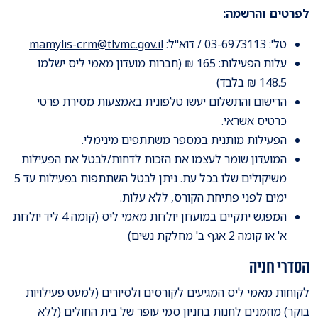
לפרטים והרשמה:
טל': 03-6973113 / דוא"ל:
mamylis-crm@tlvmc.gov.il
עלות הפעילות: 165 ₪ (חברות מועדון מאמי ליס ישלמו
148.5 ₪ בלבד)
הרישום והתשלום יעשו טלפונית באמצעות מסירת פרטי
כרטיס אשראי.
הפעילות מותנית במספר משתתפים מינימלי.
המועדון שומר לעצמו את הזכות לדחות/לבטל את הפעילות
משיקולים שלו בכל עת. ניתן לבטל השתתפות בפעילות עד 5
ימים לפני פתיחת הקורס, ללא עלות.
המפגש יתקיים במועדון יולדות מאמי ליס (קומה 4 ליד יולדות
א' או קומה 2 אגף ב' מחלקת נשים)
הסדרי חניה
לקוחות
מאמי ליס המגיעים לקורסים ולסיורים (למעט פעילויות
בוקר) מוזמנים לחנות בחניון סמי עופר של בית החולים (ללא