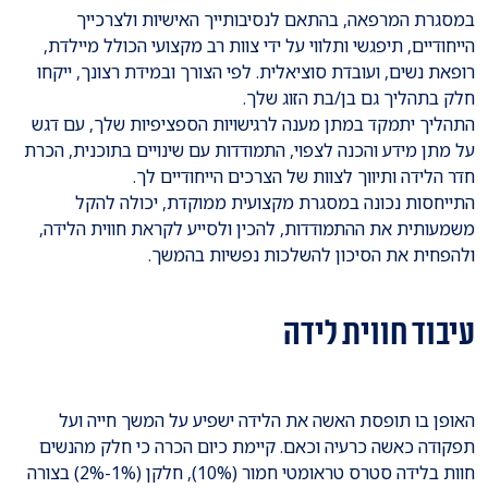
במסגרת המרפאה, בהתאם לנסיבותייך האישיות ולצרכייך
הייחודיים, תיפגשי ותלווי על ידי צוות רב מקצועי הכולל מיילדת,
רופאת נשים, ועובדת סוציאלית. לפי הצורך ובמידת רצונך, ייקחו
חלק בתהליך גם בן/בת הזוג שלך.
התהליך יתמקד במתן מענה לרגישויות הספציפיות שלך, עם דגש
על מתן מידע והכנה לצפוי, התמודדות עם שינויים בתוכנית, הכרת
חדר הלידה ותיווך לצוות של הצרכים הייחודיים לך.
התייחסות נכונה במסגרת מקצועית ממוקדת, יכולה להקל
משמעותית את ההתמודדות, להכין ולסייע לקראת חווית הלידה,
ולהפחית את הסיכון להשלכות נפשיות בהמשך.
עיבוד חווית לידה
האופן בו תופסת האשה את הלידה ישפיע על המשך חייה ועל
תפקודה כאשה כרעיה וכאם. קיימת כיום הכרה כי חלק מהנשים
חוות בלידה סטרס טראומטי חמור (10%), חלקן (1%-2%) בצורה