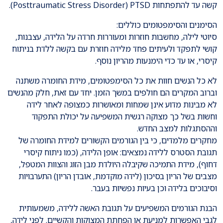
קשה עד להתפתחות Posttraumatic Stress Disorder) PTSD).
הסימנים והסימפטומים כוללים:
סיוטי לילה, מחשבות חוזרות ומעוררות חרדה על הלידה, עצבנות,
קושי לתפקד ולעיתים פחד מלידה חוזרת עם בקשה ללדת בניתוח
קיסרי, או עד כדי הימנעות מהריון נוסף.
לא כל הנשים חוות את כל הסימפטומים, מידת החומרה משתנה
וברוב המקרים הם חולפים במשך הזמן. יחד עם זאת, חלק מהנשים
לא מבינות מדוע אינן שמחות ומאושרות כמצופה לאחר לידה
וחשות בשל כך מצוקה רגשית המשפיעה על יכולת התפקוד
וההסתגלות למצב החדש.
מחקרים מלמדים, כי בין הגורמים הקשורים למידת החומרה של
תגובת הסטרס ללידה נמצאים: אופן הלידה, (כמו ניתוח קיסרי
דחוף), מידת התמיכה שקיבלה היולדת מבן הזוג והצוות המטפל,
מצבים של הריון בסיכון (לידה מוקדמת, אובדן הריון) התערבויות
וסיבוכים בלידה וכן בעיות נפשיות בעבר.
הבנת הגורמים המשפיעים על תגובת האשה ללידה, משמעותית
לגבי האפשרות למניעת או הפחתת המצוקות והקשיים. לפני לידה,