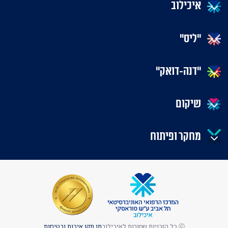
איכילוב
"ליס"
"דנה-דואק"
שיקום
מחקר ופיתוח
Ⓒ כל הזכויות שמורות לאיכילוב
תו תקן איכות ובטיחות