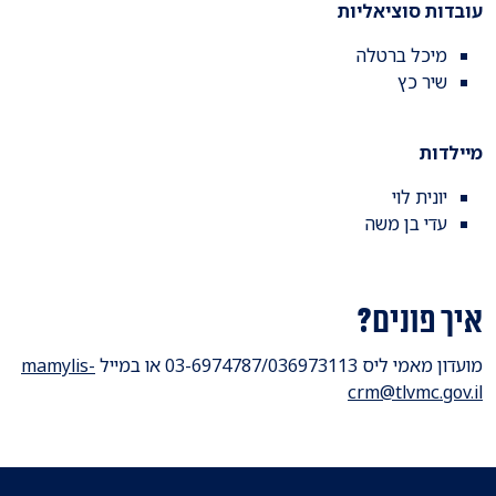
עובדות סוציאליות
מיכל ברטלה
שיר כץ
מיילדות
יונית לוי
עדי בן משה
איך פונים?
מועדון מאמי ליס 03-6974787/036973113 או במייל
mamylis-
crm@tlvmc.gov.il