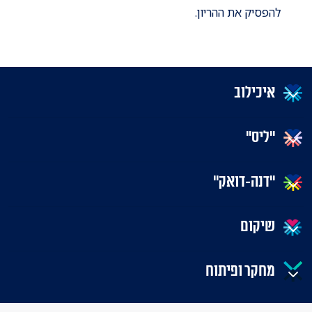
להפסיק את ההריון.
איכילוב
"ליס"
"דנה-דואק"
שיקום
מחקר ופיתוח