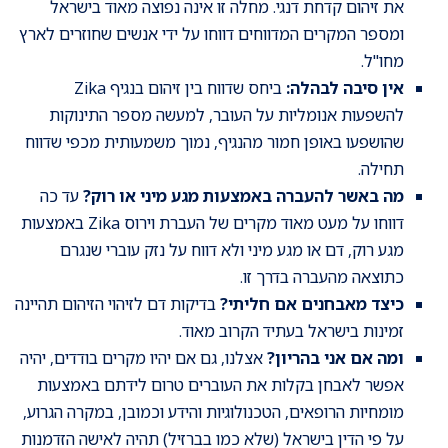
את זיהום קדחת דנגי. מחלה זו אינה נפוצה מאוד בישראל
ומספר המקרים המדווחים דווחו על ידי אנשים שחוזרים לארץ
מחו"ל.
אין סיבה לבהלה:
ביחס שדווח בין זיהום בנגיף Zika
להשפעות אנומליות על העובר, למעשה מספר התינוקות
שהושפעו באופן חמור מהנגיף, נמוך משמעותית מכפי שדווח
תחילה.
מה באשר להעברה באמצעות מגע מיני או רוק?
עד כה
דווחו על מעט מאוד מקרים של העברת וירוס Zika באמצעות
מגע רוק, דם או מגע מיני ולא דווח על נזק עוברי שנגרם
כתוצאה מהעברה בדרך זו.
כיצד מאבחנים אם חליתי?
בדיקות דם לזיהוי הזיהום תהיינה
זמינות בישראל בעתיד הקרוב מאוד.
ומה אם אני בהריון?
אצלנו, גם אם יהיו מקרים בודדים, יהיה
אפשר לאבחן בקלות את העוברים טרום לידתם באמצעות
מומחיות הרופאים, הטכנולוגיות והידע וכמובן, במקרה הגרוע,
על פי הדין בישראל (שלא כמו בברזיל) תהיה לאישה הזדמנות