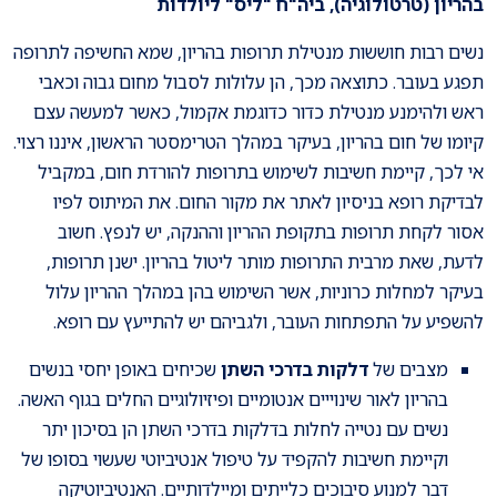
בהריון (טרטולוגיה), ביה"ח "ליס" ליולדות
נשים רבות חוששות מנטילת תרופות בהריון, שמא החשיפה לתרופה
תפגע בעובר. כתוצאה מכך, הן עלולות לסבול מחום גבוה וכאבי
ראש ולהימנע מנטילת כדור כדוגמת אקמול, כאשר למעשה עצם
קיומו של חום בהריון, בעיקר במהלך הטרימסטר הראשון, איננו רצוי.
אי לכך, קיימת חשיבות לשימוש בתרופות להורדת חום, במקביל
לבדיקת רופא בניסיון לאתר את מקור החום. את המיתוס לפיו
אסור לקחת תרופות בתקופת ההריון וההנקה, יש לנפץ. חשוב
לדעת, שאת מרבית התרופות מותר ליטול בהריון. ישנן תרופות,
בעיקר למחלות כרוניות, אשר השימוש בהן במהלך ההריון עלול
להשפיע על התפתחות העובר, ולגביהם יש להתייעץ עם רופא.
מצבים של
דלקות בדרכי השתן
שכיחים באופן יחסי בנשים
בהריון לאור שינוייים אנטומיים ופיזיולוגיים החלים בגוף האשה.
נשים עם נטייה לחלות בדלקות בדרכי השתן הן בסיכון יתר
וקיימת חשיבות להקפיד על טיפול אנטיביוטי שעשוי בסופו של
דבר למנוע סיבוכים כלייתים ומיילדותיים. האנטיביוטיקה