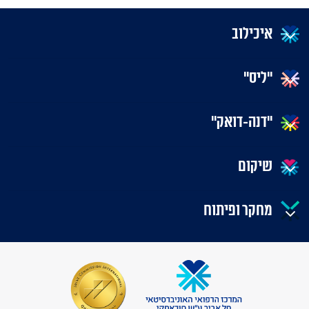
איכילוב
"ליס"
"דנה-דואק"
שיקום
מחקר ופיתוח