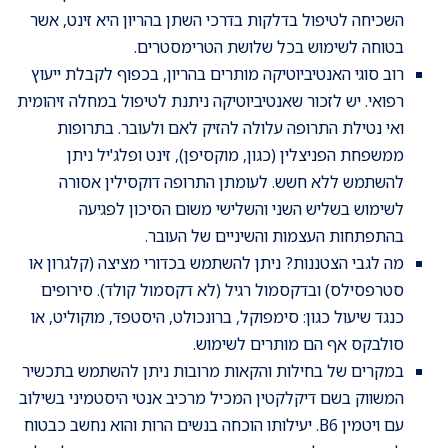
השכיחה לטיפול בדלקות בדרכי השתן בהריון היא זינט, אשר
בטוחה לשימוש בכל שלושת הטרימסטרים.
רוב סוגי האנטיביוטיקה מותרים בהריון, בכפוף לקבלת ייעוץ
רפואי. יש לזכור שאנטיביוטיקה ניתנת לטיפול במחלה זיהומית
ואי נטילת התרופה עלולה להזיק לאם ולעובר. בתרופות
ממשפחת הפניצלין (כגון, מוקסיפן), זינט ופלג'יל ניתן
להשתמש ללא חשש. לעומתן התרופה דוקסילין אסורה
לשימוש בשליש השני והשלישי משום הסיכון לפגיעה
בהתפתחות העצמות והשיניים של העובר.
מה לגבי הצטננות? ניתן להשתמש בכדורי מציצה (קלגרון או
סטרפסילס) ובדקסמול רגיל (לא דקסמול קולד). סירופים
כנגד שיעול כגון: סימפוקל, ברונכולט, היסטפד, מוקוליט, או
סולבקס אף הם מותרים לשימוש.
במקרים של בחילות והקאות מרובות ניתן להשתמש בתכשיר
המשווק בשם דיקלקטין המכיל מרכיב אנטי היסטמיני בשילוב
עם ויטמין B6. יעילותו הוכחה בנשים הרות והוא נחשב כבטוח